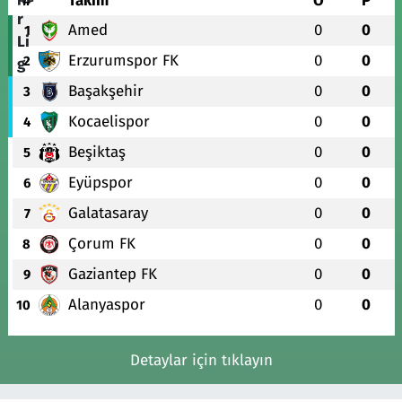
#
Takım
O
P
Amed
0
0
1
Erzurumspor FK
0
0
2
Başakşehir
0
0
3
Kocaelispor
0
0
4
Beşiktaş
0
0
5
Eyüpspor
0
0
6
Galatasaray
0
0
7
Çorum FK
0
0
8
Gaziantep FK
0
0
9
Alanyaspor
0
0
10
Detaylar için tıklayın