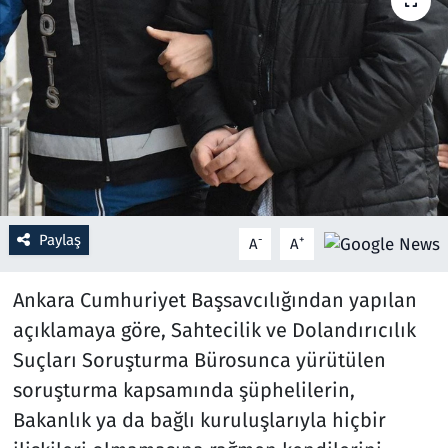
Resmi İlanlar
Rüya Tabirleri
Sağlık
Savunma Sanayi
Paylaş
-
+
A
A
Seçim 2023
Ankara Cumhuriyet Başsavcılığından yapılan
Spor
açıklamaya göre, Sahtecilik ve Dolandırıcılık
Teknoloji ve Bilim
Suçları Soruşturma Bürosunca yürütülen
soruşturma kapsamında şüphelilerin,
Televizyon
Bakanlık ya da bağlı kuruluşlarıyla hiçbir