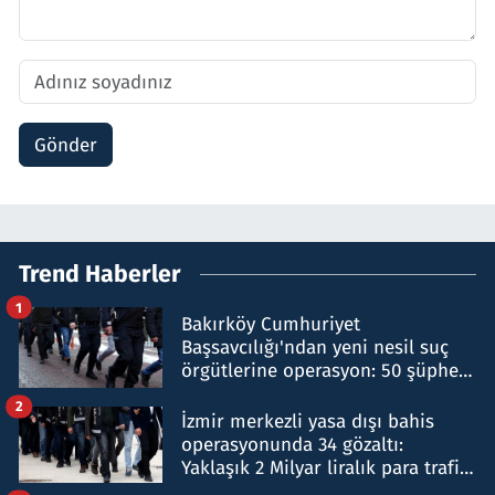
Gönder
Trend Haberler
1
Bakırköy Cumhuriyet
Başsavcılığı'ndan yeni nesil suç
örgütlerine operasyon: 50 şüpheli
hakkında gözaltı kararı
2
İzmir merkezli yasa dışı bahis
operasyonunda 34 gözaltı:
Yaklaşık 2 Milyar liralık para trafiği
tespit edildi