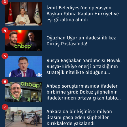
3
İzmit Belediyesi'ne operasyon!
Başkan Fatma Kaplan Hürriyet ve
eşi gözaltına alındı
4
Oğuzhan Uğur’un ifadesi ilk kez
Diriliş Postası'nda!
5
Rusya Başbakan Yardımcısı Novak,
Rusya-Türkiye enerji ortaklığının
stratejik nitelikte olduğunu
belirtti
6
Ahbap soruşturmasında ifadeler
birbirine girdi: Dokuz şüphelinin
ifadelerinden ortaya çıkan tablo
şok etti
7
Ankara'da bir kişinin 2 milyon
lirasını gasp eden şüpheliler
Kırıkkale'de yakalandı