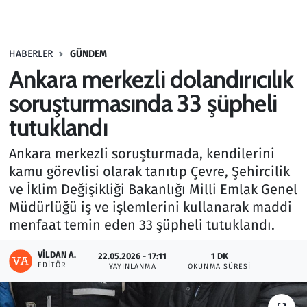
Gündem
HABERLER
GÜNDEM
Haber
Ankara merkezli dolandırıcılık
Kültür Sanat
soruşturmasında 33 şüpheli
tutuklandı
Kurumsal Haberler
Ankara merkezli soruşturmada, kendilerini
Lezzet Durağı
kamu görevlisi olarak tanıtıp Çevre, Şehircilik
ve İklim Değişikliği Bakanlığı Milli Emlak Genel
Memur ve Kamu
Müdürlüğü iş ve işlemlerini kullanarak maddi
menfaat temin eden 33 şüpheli tutuklandı.
Otomobil
VILDAN A.
22.05.2026 - 17:11
1 DK
EDITÖR
Oyun
YAYINLANMA
OKUNMA SÜRESI
Ramazan