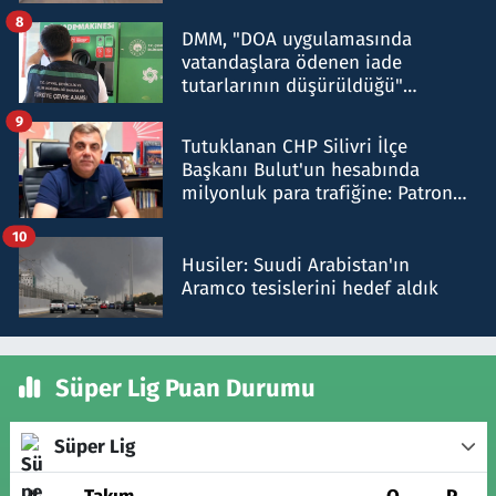
8
DMM, "DOA uygulamasında
vatandaşlara ödenen iade
tutarlarının düşürüldüğü"
iddiasını yalanladı
9
Tutuklanan CHP Silivri İlçe
Başkanı Bulut'un hesabında
milyonluk para trafiğine: Patron
talimat verdi, ben gönderdim
10
Husiler: Suudi Arabistan'ın
Aramco tesislerini hedef aldık
Süper Lig Puan Durumu
Süper Lig