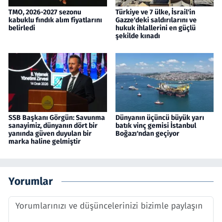
TMO, 2026-2027 sezonu
Türkiye ve 7 ülke, İsrail'in
kabuklu fındık alım fiyatlarını
Gazze'deki saldırılarını ve
belirledi
hukuk ihlallerini en güçlü
şekilde kınadı
SSB Başkanı Görgün: Savunma
Dünyanın üçüncü büyük yarı
sanayimiz, dünyanın dört bir
batık vinç gemisi İstanbul
yanında güven duyulan bir
Boğazı'ndan geçiyor
marka haline gelmiştir
Yorumlar