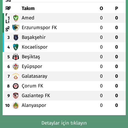
#
Takım
O
P
Amed
0
0
1
Erzurumspor FK
0
0
2
Başakşehir
0
0
3
Kocaelispor
0
0
4
Beşiktaş
0
0
5
Eyüpspor
0
0
6
Galatasaray
0
0
7
Çorum FK
0
0
8
Gaziantep FK
0
0
9
Alanyaspor
0
0
10
Detaylar için tıklayın