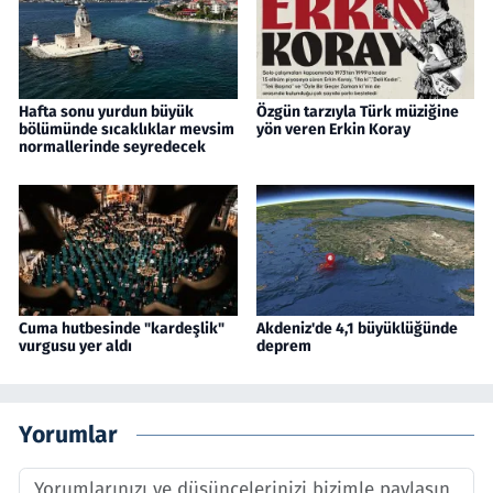
Hafta sonu yurdun büyük
Özgün tarzıyla Türk müziğine
bölümünde sıcaklıklar mevsim
yön veren Erkin Koray
normallerinde seyredecek
Cuma hutbesinde "kardeşlik"
Akdeniz'de 4,1 büyüklüğünde
vurgusu yer aldı
deprem
Yorumlar