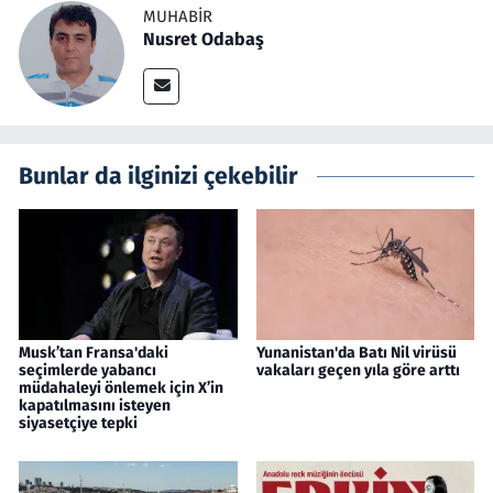
MUHABIR
Nusret Odabaş
Bunlar da ilginizi çekebilir
Musk’tan Fransa'daki
Yunanistan'da Batı Nil virüsü
seçimlerde yabancı
vakaları geçen yıla göre arttı
müdahaleyi önlemek için X’in
kapatılmasını isteyen
siyasetçiye tepki