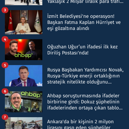
Yaklaşık 2 Milyar liralık para trafiği
tespit edildi
3
İzmit Belediyesi'ne operasyon!
Başkan Fatma Kaplan Hürriyet ve
eşi gözaltına alındı
4
Oğuzhan Uğur’un ifadesi ilk kez
Diriliş Postası'nda!
5
Rusya Başbakan Yardımcısı Novak,
Rusya-Türkiye enerji ortaklığının
stratejik nitelikte olduğunu
belirtti
6
Ahbap soruşturmasında ifadeler
birbirine girdi: Dokuz şüphelinin
ifadelerinden ortaya çıkan tablo
şok etti
7
Ankara'da bir kişinin 2 milyon
lirasını gasp eden şüpheliler