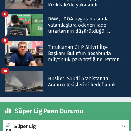
Kırıkkale'de yakalandı
8
DMM, "DOA uygulamasında
vatandaşlara ödenen iade
tutarlarının düşürüldüğü"
iddiasını yalanladı
9
Tutuklanan CHP Silivri İlçe
Başkanı Bulut'un hesabında
milyonluk para trafiğine: Patron
talimat verdi, ben gönderdim
10
Husiler: Suudi Arabistan'ın
Aramco tesislerini hedef aldık
Süper Lig Puan Durumu
Süper Lig