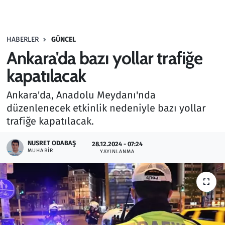
Gündem
HABERLER
GÜNCEL
Haber
Ankara'da bazı yollar trafiğe
Kültür Sanat
kapatılacak
Ankara'da, Anadolu Meydanı'nda
Kurumsal Haberler
düzenlenecek etkinlik nedeniyle bazı yollar
trafiğe kapatılacak.
Lezzet Durağı
NUSRET ODABAŞ
28.12.2024 - 07:24
Memur ve Kamu
MUHABIR
YAYINLANMA
Otomobil
Oyun
Ramazan