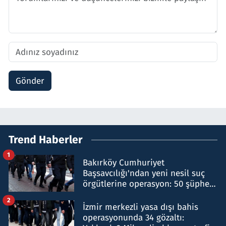
Gönder
Trend Haberler
1
Bakırköy Cumhuriyet
Başsavcılığı'ndan yeni nesil suç
örgütlerine operasyon: 50 şüpheli
hakkında gözaltı kararı
2
İzmir merkezli yasa dışı bahis
operasyonunda 34 gözaltı: