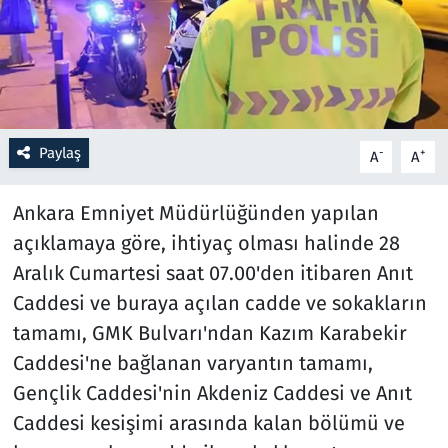
Resmi İlanlar
Rüya Tabirleri
Sağlık
Paylaş
-
+
A
A
Savunma Sanayi
Ankara Emniyet Müdürlüğünden yapılan
açıklamaya göre, ihtiyaç olması halinde 28
Seçim 2023
Aralık Cumartesi saat 07.00'den itibaren Anıt
Caddesi ve buraya açılan cadde ve sokakların
Spor
tamamı, GMK Bulvarı'ndan Kazım Karabekir
Teknoloji ve Bilim
Caddesi'ne bağlanan varyantın tamamı,
Gençlik Caddesi'nin Akdeniz Caddesi ve Anıt
Televizyon
Caddesi kesişimi arasında kalan bölümü ve