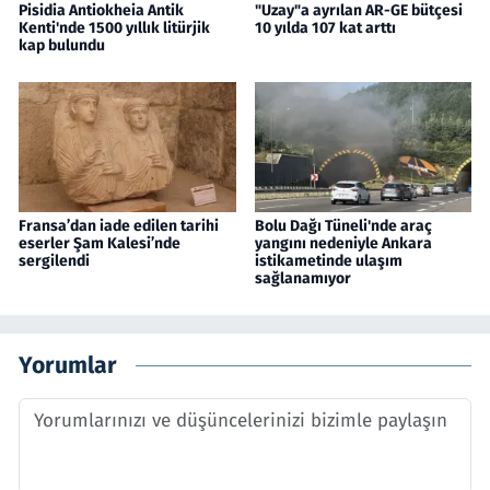
Pisidia Antiokheia Antik
"Uzay"a ayrılan AR-GE bütçesi
Kenti'nde 1500 yıllık litürjik
10 yılda 107 kat arttı
kap bulundu
Fransa’dan iade edilen tarihi
Bolu Dağı Tüneli'nde araç
eserler Şam Kalesi’nde
yangını nedeniyle Ankara
sergilendi
istikametinde ulaşım
sağlanamıyor
Yorumlar