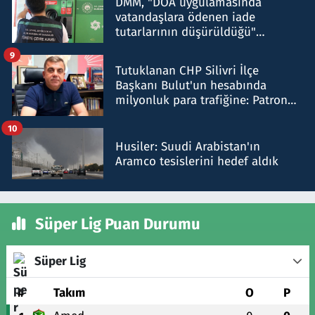
DMM, "DOA uygulamasında
vatandaşlara ödenen iade
tutarlarının düşürüldüğü"
iddiasını yalanladı
9
Tutuklanan CHP Silivri İlçe
Başkanı Bulut'un hesabında
milyonluk para trafiğine: Patron
talimat verdi, ben gönderdim
10
Husiler: Suudi Arabistan'ın
Aramco tesislerini hedef aldık
Süper Lig Puan Durumu
Süper Lig
#
Takım
O
P