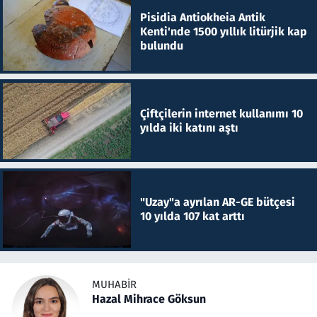
Pisidia Antiokheia Antik
Kenti'nde 1500 yıllık litürjik kap
bulundu
Çiftçilerin internet kullanımı 10
yılda iki katını aştı
"Uzay"a ayrılan AR-GE bütçesi
10 yılda 107 kat arttı
MUHABIR
Hazal Mihrace Göksun