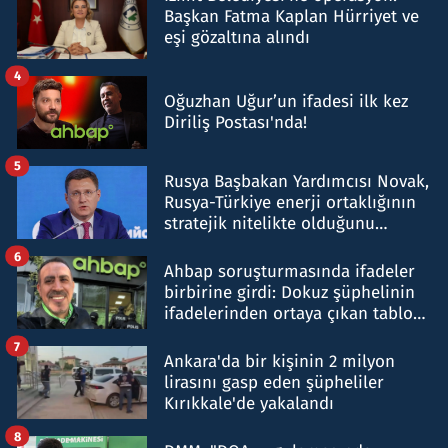
Başkan Fatma Kaplan Hürriyet ve
eşi gözaltına alındı
4
Oğuzhan Uğur’un ifadesi ilk kez
Diriliş Postası'nda!
5
Rusya Başbakan Yardımcısı Novak,
Rusya-Türkiye enerji ortaklığının
stratejik nitelikte olduğunu
belirtti
6
Ahbap soruşturmasında ifadeler
birbirine girdi: Dokuz şüphelinin
ifadelerinden ortaya çıkan tablo
şok etti
7
Ankara'da bir kişinin 2 milyon
lirasını gasp eden şüpheliler
Kırıkkale'de yakalandı
8