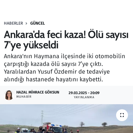
Gündem
HABERLER
GÜNCEL
Haber
Ankara'da feci kaza! Ölü sayısı
Kültür Sanat
7'ye yükseldi
Ankara'nın Haymana ilçesinde iki otomobilin
Kurumsal Haberler
çarpıştığı kazada ölü sayısı 7’ye çıktı.
Yaralılardan Yusuf Özdemir de tedaviye
Lezzet Durağı
alındığı hastanede hayatını kaybetti.
Memur ve Kamu
HAZAL MIHRACE GÖKSUN
29.03.2025 - 20:09
MUHABIR
YAYINLANMA
Otomobil
Oyun
Ramazan