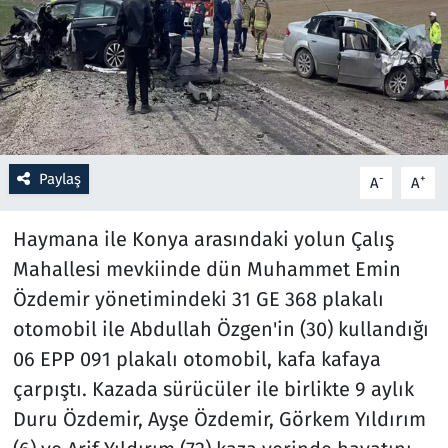
Resmi İlanlar
Rüya Tabirleri
Sağlık
Paylaş
-
+
A
A
Savunma Sanayi
Haymana ile Konya arasındaki yolun Çalış
Seçim 2023
Mahallesi mevkiinde dün Muhammet Emin
Özdemir yönetimindeki 31 GE 368 plakalı
Spor
otomobil ile Abdullah Özgen'in (30) kullandığı
Teknoloji ve Bilim
06 EPP 091 plakalı otomobil, kafa kafaya
çarpıştı. Kazada sürücüler ile birlikte 9 aylık
Televizyon
Duru Özdemir, Ayşe Özdemir, Görkem Yıldırım