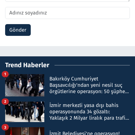
Gönder
Trend Haberler
1
Bakırköy Cumhuriyet
Başsavcılığı'ndan yeni nesil suç
örgütlerine operasyon: 50 şüpheli
hakkında gözaltı kararı
2
İzmir merkezli yasa dışı bahis
operasyonunda 34 gözaltı:
Yaklaşık 2 Milyar liralık para trafiği
tespit edildi
3
İzmit Belediyesi'ne operasyon!