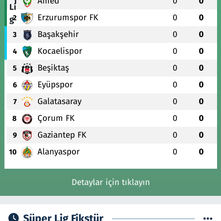
Amed
0
0
1
Erzurumspor FK
0
0
2
Başakşehir
0
0
3
Kocaelispor
0
0
4
Beşiktaş
0
0
5
Eyüpspor
0
0
6
Galatasaray
0
0
7
Çorum FK
0
0
8
Gaziantep FK
0
0
9
Alanyaspor
0
0
10
Detaylar için tıklayın
Süper Lig Fikstür