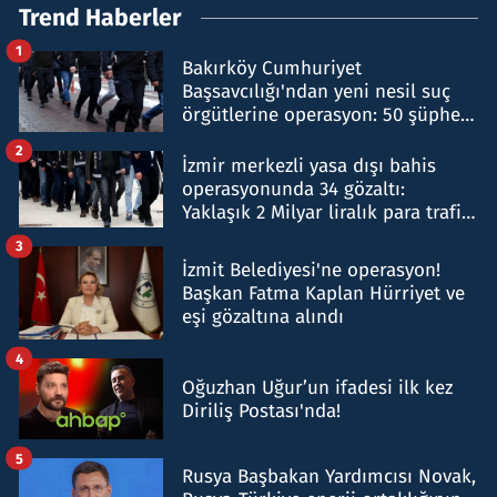
Trend Haberler
1
Bakırköy Cumhuriyet
Başsavcılığı'ndan yeni nesil suç
örgütlerine operasyon: 50 şüpheli
hakkında gözaltı kararı
2
İzmir merkezli yasa dışı bahis
operasyonunda 34 gözaltı:
Yaklaşık 2 Milyar liralık para trafiği
tespit edildi
3
İzmit Belediyesi'ne operasyon!
Başkan Fatma Kaplan Hürriyet ve
eşi gözaltına alındı
4
Oğuzhan Uğur’un ifadesi ilk kez
Diriliş Postası'nda!
5
Rusya Başbakan Yardımcısı Novak,