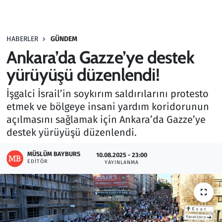
Gündem
HABERLER
GÜNDEM
Haber
Ankara’da Gazze’ye destek
Kültür Sanat
yürüyüşü düzenlendi!
İşgalci İsrail’in soykırım saldırılarını protesto
Kurumsal Haberler
etmek ve bölgeye insani yardım koridorunun
açılmasını sağlamak için Ankara’da Gazze’ye
Lezzet Durağı
destek yürüyüşü düzenlendi.
Memur ve Kamu
MÜSLÜM BAYBURS
10.08.2025 - 23:00
EDITÖR
YAYINLANMA
Otomobil
Oyun
Ramazan