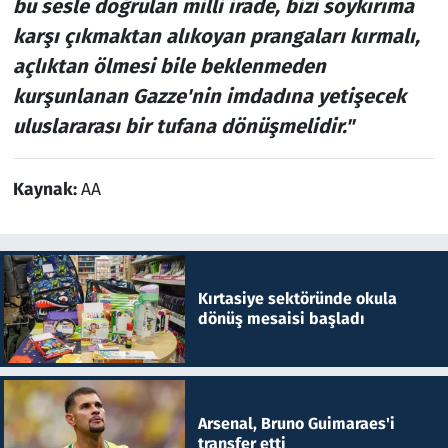
bu sesle doğrulan milli irade, bizi soykırıma
karşı çıkmaktan alıkoyan prangaları kırmalı,
açlıktan ölmesi bile beklenmeden
kurşunlanan Gazze'nin imdadına yetişecek
uluslararası bir tufana dönüşmelidir."
Kaynak:
AA
Kırtasiye sektöründe okula
dönüş mesaisi başladı
Arsenal, Bruno Guimaraes'i
transfer etti