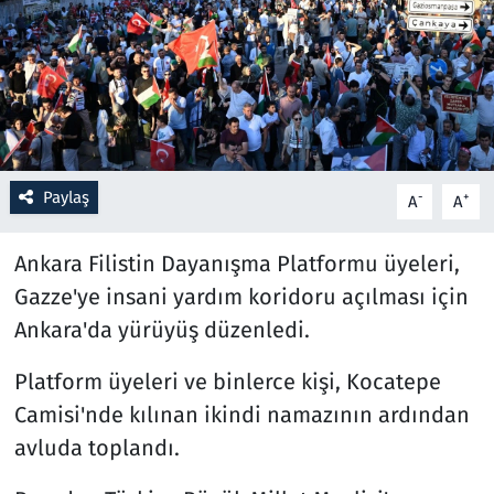
Resmi İlanlar
Rüya Tabirleri
Sağlık
Paylaş
-
+
A
A
Savunma Sanayi
Ankara Filistin Dayanışma Platformu üyeleri,
Seçim 2023
Gazze'ye insani yardım koridoru açılması için
Ankara'da yürüyüş düzenledi.
Spor
Platform üyeleri ve binlerce kişi, Kocatepe
Teknoloji ve Bilim
Camisi'nde kılınan ikindi namazının ardından
Televizyon
avluda toplandı.