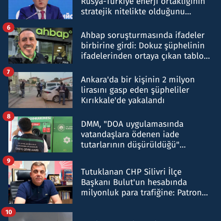
Rusya-Türkiye enerji ortaklığının
stratejik nitelikte olduğunu
belirtti
6
Ahbap soruşturmasında ifadeler
birbirine girdi: Dokuz şüphelinin
ifadelerinden ortaya çıkan tablo
şok etti
7
Ankara'da bir kişinin 2 milyon
lirasını gasp eden şüpheliler
Kırıkkale'de yakalandı
8
DMM, "DOA uygulamasında
vatandaşlara ödenen iade
tutarlarının düşürüldüğü"
iddiasını yalanladı
9
Tutuklanan CHP Silivri İlçe
Başkanı Bulut'un hesabında
milyonluk para trafiğine: Patron
talimat verdi, ben gönderdim
10