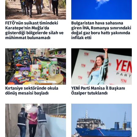
FETÖ'nün suikast timindeki
Bulgaristan hava sahasına
Karatepe'nin Muğla'da
giren İHA, Romanya sınırındaki
gösterdiği bölgelerde silah ve
doğal gaz boru hattı yakınında
mühimmat bulunamadı
infilak etti
Kırtasiye sektöründe okula
YENİ Parti Manisa İl Başkanı
dönüş mesaisi başladı
Özalper tutuklandı