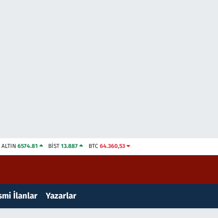
ALTIN
6574.81
BİST
13.887
BTC
64.360,53
mi İlanlar
Yazarlar