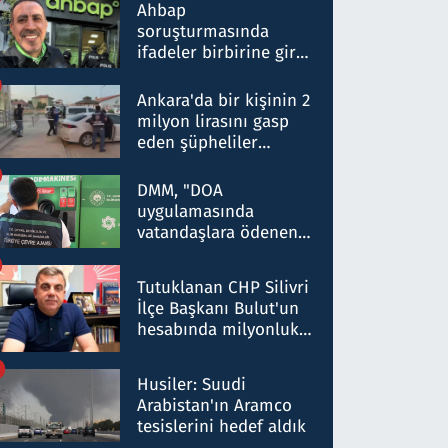
nitelikte olduğunu
Ahbap
belirtti
soruşturmasında
ifadeler birbirine girdi:
Dokuz şüphelinin
ifadelerinden ortaya
Ankara'da bir kişinin 2
çıkan tablo şok etti
milyon lirasını gasp
eden şüpheliler
Kırıkkale'de yakalandı
DMM, "DOA
uygulamasında
vatandaşlara ödenen
iade tutarlarının
düşürüldüğü" iddiasını
Tutuklanan CHP Silivri
yalanladı
İlçe Başkanı Bulut'un
hesabında milyonluk
para trafiğine: Patron
talimat verdi, ben
Husiler: Suudi
gönderdim
Arabistan'ın Aramco
tesislerini hedef aldık