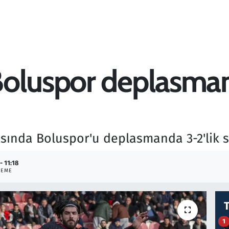
Boluspor deplasman
tasında Boluspor'u deplasmanda 3-2'lik s
- 11:18
LEME
1