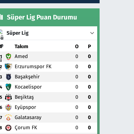
Süper Lig Puan Durumu
Süper Lig
#
Takım
O
P
Amed
0
0
1
Erzurumspor FK
0
0
2
Başakşehir
0
0
3
Kocaelispor
0
0
4
Beşiktaş
0
0
5
Eyüpspor
0
0
6
Galatasaray
0
0
7
Çorum FK
0
0
8