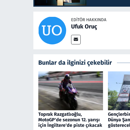
EDITÖR HAKKINDA
Ufuk Oruç
Bunlar da ilginizi çekebilir
Toprak Razgatlıoğlu,
Gençlerbir
MotoGP'de sezonun 12. yarışı
Dünya Şam
için İngiltere'de piste çıkacak
gösterece