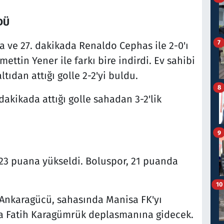
DÜ
7
a ve 27. dakikada Renaldo Cephas ile 2-0'ı
ttin Yener ile farkı bire indirdi. Ev sahibi
tıdan attığı golle 2-2'yi buldu.
8
akikada attığı golle sahadan 3-2'lik
9
3 puana yükseldi. Boluspor, 21 puanda
10
a Ankaragücü, sahasında Manisa FK'yı
fta Fatih Karagümrük deplasmanına gidecek.