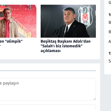
G
1
B
B
en "olimpik"
Beşiktaş Başkanı Adalı'dan
A
r
"Salah'ı biz istemedik"
açıklaması
1
S