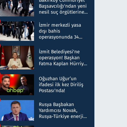
Bakırköy Cumhuriyet
Başsavcılığı'ndan yeni
nesil suç örgütlerine
operasyon: 50 şüpheli
hakkında gözaltı kararı
İzmir merkezli yasa
dışı bahis
operasyonunda 34
gözaltı: Yaklaşık 2
Milyar liralık para
İzmit Belediyesi'ne
trafiği tespit edildi
operasyon! Başkan
Fatma Kaplan Hürriyet
ve eşi gözaltına alındı
Oğuzhan Uğur’un
ifadesi ilk kez Diriliş
Postası'nda!
Rusya Başbakan
Yardımcısı Novak,
Rusya-Türkiye enerji
ortaklığının stratejik