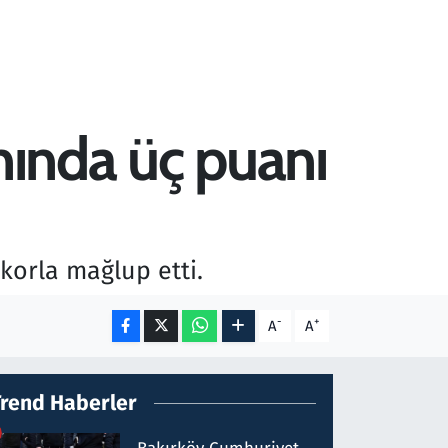
ında üç puanı
korla mağlup etti.
-
+
A
A
Trend Haberler