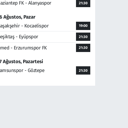
aziantep FK - Alanyaspor
21:30
6 Ağustos, Pazar
aşakşehir - Kocaelispor
19:00
eşiktaş - Eyüpspor
21:30
med - Erzurumspor FK
21:30
7 Ağustos, Pazartesi
amsunspor - Göztepe
21:30