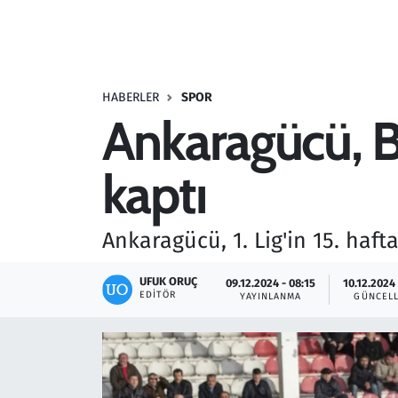
Resmi İlanlar
Rüya Tabirleri
HABERLER
SPOR
Ankaragücü, 
Sağlık
kaptı
Savunma Sanayi
Seçim 2023
Ankaragücü, 1. Lig'in 15. haf
Spor
UFUK ORUÇ
09.12.2024 - 08:15
10.12.2024 
EDITÖR
YAYINLANMA
GÜNCEL
Teknoloji ve Bilim
Televizyon