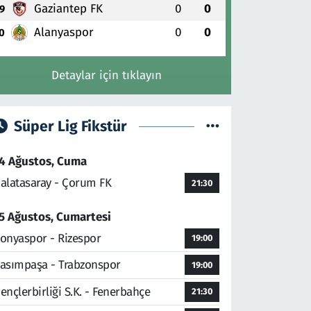
Gaziantep FK
0
0
9
Alanyaspor
0
0
0
Detaylar için tıklayın
Süper Lig Fikstür
4 Ağustos, Cuma
alatasaray - Çorum FK
21:30
5 Ağustos, Cumartesi
onyaspor - Rizespor
19:00
asımpaşa - Trabzonspor
19:00
ençlerbirliği S.K. - Fenerbahçe
21:30