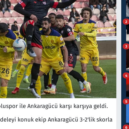
2
3
4
5
oluspor ile Ankaragücü karşı karşıya geldi.
eleyi konuk ekip Ankaragücü 3-2'lik skorla
6