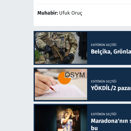
Muhabir:
Ufuk Oruç
EDITÖRÜN SEÇTIĞI
Belçika, Grönl
EDITÖRÜN SEÇTIĞI
YÖKDİL/2 paza
EDITÖRÜN SEÇTIĞI
Maradona'nın s
bu