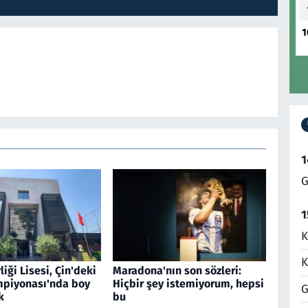
1
1
G
1
K
K
liği Lisesi, Çin'deki
Maradona'nın son sözleri:
piyonası'nda boy
Hiçbir şey istemiyorum, hepsi
G
k
bu