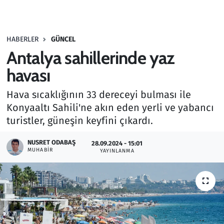
Gündem
HABERLER
GÜNCEL
Haber
Antalya sahillerinde yaz
Kültür Sanat
havası
Hava sıcaklığının 33 dereceyi bulması ile
Kurumsal Haberler
Konyaaltı Sahili'ne akın eden yerli ve yabancı
turistler, güneşin keyfini çıkardı.
Lezzet Durağı
NUSRET ODABAŞ
28.09.2024 - 15:01
Memur ve Kamu
MUHABIR
YAYINLANMA
Otomobil
Oyun
Ramazan