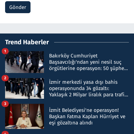
Gönder
Trend Haberler
1
Bakırköy Cumhuriyet
Başsavcılığı'ndan yeni nesil suç
örgütlerine operasyon: 50 şüpheli
hakkında gözaltı kararı
2
İzmir merkezli yasa dışı bahis
operasyonunda 34 gözaltı:
Yaklaşık 2 Milyar liralık para trafiği
tespit edildi
3
İzmit Belediyesi'ne operasyon!
Başkan Fatma Kaplan Hürriyet ve
eşi gözaltına alındı
4