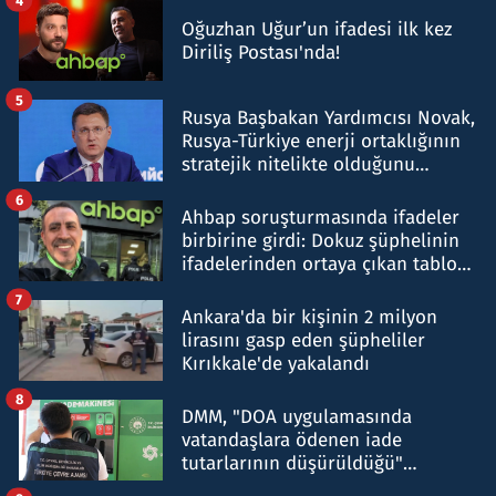
Oğuzhan Uğur’un ifadesi ilk kez
Diriliş Postası'nda!
5
Rusya Başbakan Yardımcısı Novak,
Rusya-Türkiye enerji ortaklığının
stratejik nitelikte olduğunu
belirtti
6
Ahbap soruşturmasında ifadeler
birbirine girdi: Dokuz şüphelinin
ifadelerinden ortaya çıkan tablo
şok etti
7
Ankara'da bir kişinin 2 milyon
lirasını gasp eden şüpheliler
Kırıkkale'de yakalandı
8
DMM, "DOA uygulamasında
vatandaşlara ödenen iade
tutarlarının düşürüldüğü"
iddiasını yalanladı