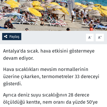
Resmi İlanlar
Rüya Tabirleri
Sağlık
Paylaş
-
+
A
A
Savunma Sanayi
Antalya'da sıcak. hava etkisini göstermeye
devam ediyor.
Seçim 2023
Hava sıcaklıkları mevsim normallerinin
Spor
üzerine çıkarken, termometreler 33 dereceyi
gösterdi.
Teknoloji ve Bilim
Ayrıca deniz suyu sıcaklığının 28 derece
Televizyon
ölçüldüğü kentte, nem oranı da yüzde 50'ye