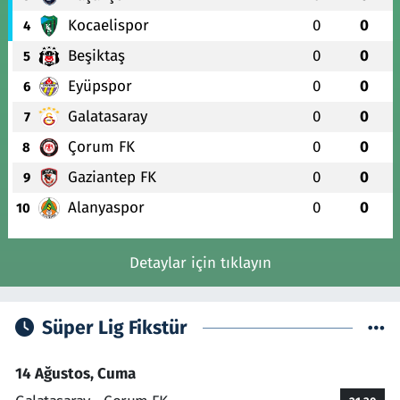
Kocaelispor
0
0
4
Beşiktaş
0
0
5
Eyüpspor
0
0
6
Galatasaray
0
0
7
Çorum FK
0
0
8
Gaziantep FK
0
0
9
Alanyaspor
0
0
10
Detaylar için tıklayın
Süper Lig Fikstür
14 Ağustos, Cuma