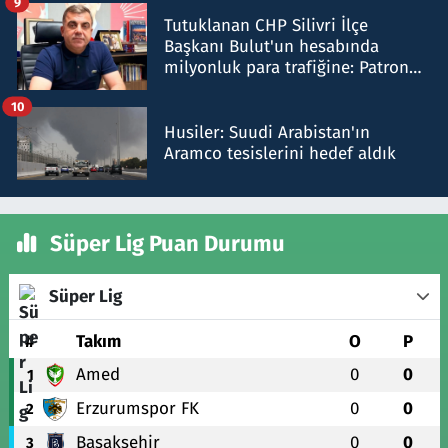
9
Tutuklanan CHP Silivri İlçe
Başkanı Bulut'un hesabında
milyonluk para trafiğine: Patron
talimat verdi, ben gönderdim
10
Husiler: Suudi Arabistan'ın
Aramco tesislerini hedef aldık
Süper Lig Puan Durumu
Süper Lig
#
Takım
O
P
Amed
0
0
1
Erzurumspor FK
0
0
2
Başakşehir
0
0
3