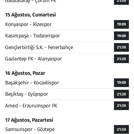
Galatasaray - Çorum FK
21:30
15 Ağustos, Cumartesi
Konyaspor - Rizespor
19:00
Kasımpaşa - Trabzonspor
19:00
Gençlerbirliği S.K. - Fenerbahçe
21:30
Gaziantep FK - Alanyaspor
21:30
16 Ağustos, Pazar
Başakşehir - Kocaelispor
19:00
Beşiktaş - Eyüpspor
21:30
Amed - Erzurumspor FK
21:30
17 Ağustos, Pazartesi
Samsunspor - Göztepe
21:30