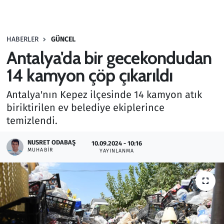
Gündem
HABERLER
GÜNCEL
Haber
Antalya'da bir gecekondudan
Kültür Sanat
14 kamyon çöp çıkarıldı
Antalya'nın Kepez ilçesinde 14 kamyon atık
Kurumsal Haberler
biriktirilen ev belediye ekiplerince
temizlendi.
Lezzet Durağı
NUSRET ODABAŞ
10.09.2024 - 10:16
Memur ve Kamu
MUHABIR
YAYINLANMA
Otomobil
Oyun
Ramazan