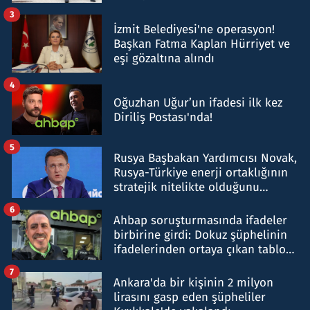
tespit edildi
3
İzmit Belediyesi'ne operasyon!
Başkan Fatma Kaplan Hürriyet ve
eşi gözaltına alındı
4
Oğuzhan Uğur’un ifadesi ilk kez
Diriliş Postası'nda!
5
Rusya Başbakan Yardımcısı Novak,
Rusya-Türkiye enerji ortaklığının
stratejik nitelikte olduğunu
belirtti
6
Ahbap soruşturmasında ifadeler
birbirine girdi: Dokuz şüphelinin
ifadelerinden ortaya çıkan tablo
şok etti
7
Ankara'da bir kişinin 2 milyon
lirasını gasp eden şüpheliler