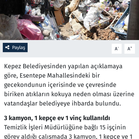
Resmi İlanlar
Rüya Tabirleri
Sağlık
Paylaş
-
+
A
A
Savunma Sanayi
Kepez Belediyesinden yapılan açıklamaya
göre, Esentepe Mahallesindeki bir
Seçim 2023
gecekondunun içerisinde ve çevresinde
biriken atıkların kokuya neden olması üzerine
Spor
vatandaşlar belediyeye ihbarda bulundu.
Teknoloji ve Bilim
3 kamyon, 1 kepçe ev 1 vinç kullanıldı
Televizyon
Temizlik İşleri Müdürlüğüne bağlı 15 işçinin
görev aldığı çalışmada 3 kamyon, 1 kepçe ve 1