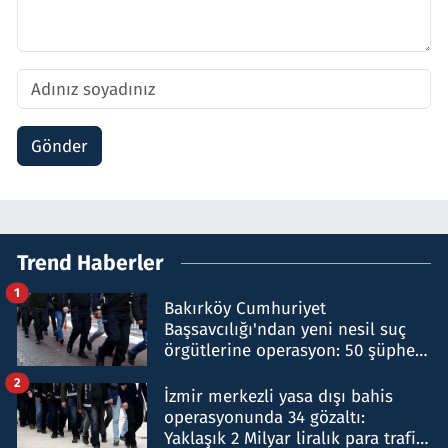
Gönder
Trend Haberler
1
Bakırköy Cumhuriyet
Başsavcılığı'ndan yeni nesil suç
örgütlerine operasyon: 50 şüpheli
hakkında gözaltı kararı
2
İzmir merkezli yasa dışı bahis
operasyonunda 34 gözaltı:
Yaklaşık 2 Milyar liralık para trafiği