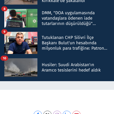
Kırıkkale'de yakalandı
8
DMM, "DOA uygulamasında
vatandaşlara ödenen iade
tutarlarının düşürüldüğü"
iddiasını yalanladı
9
Tutuklanan CHP Silivri İlçe
Başkanı Bulut'un hesabında
milyonluk para trafiğine: Patron
talimat verdi, ben gönderdim
10
Husiler: Suudi Arabistan'ın
Aramco tesislerini hedef aldık