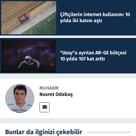
Çiftçilerin internet kullanımı 10
yılda iki katını aştı
"Uzay"a ayrılan AR-GE bütçesi
10 yılda 107 kat arttı
MUHABIR
Nusret Odabaş
Bunlar da ilginizi çekebilir