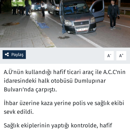
Resmi İlanlar
Rüya Tabirleri
Sağlık
Paylaş
-
+
A
A
Savunma Sanayi
A.Ü'nün kullandığı hafif ticari araç ile A.C.C'nin
Seçim 2023
idaresindeki halk otobüsü Dumlupınar
Spor
Bulvarı'nda çarpıştı.
Teknoloji ve Bilim
İhbar üzerine kaza yerine polis ve sağlık ekibi
sevk edildi.
Televizyon
Sağlık ekiplerinin yaptığı kontrolde, hafif