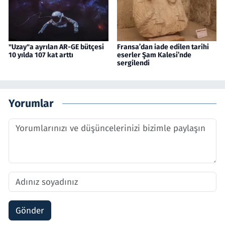
"Uzay"a ayrılan AR-GE bütçesi
Fransa’dan iade edilen tarihi
10 yılda 107 kat arttı
eserler Şam Kalesi’nde
sergilendi
Yorumlar
Gönder