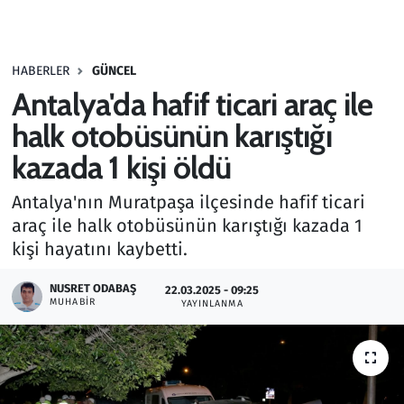
Gündem
HABERLER
GÜNCEL
Haber
Antalya'da hafif ticari araç ile
Kültür Sanat
halk otobüsünün karıştığı
kazada 1 kişi öldü
Kurumsal Haberler
Antalya'nın Muratpaşa ilçesinde hafif ticari
Lezzet Durağı
araç ile halk otobüsünün karıştığı kazada 1
kişi hayatını kaybetti.
Memur ve Kamu
NUSRET ODABAŞ
22.03.2025 - 09:25
MUHABIR
YAYINLANMA
Otomobil
Oyun
Ramazan