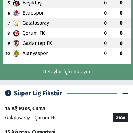
Beşiktaş
0
0
5
Eyüpspor
0
0
6
Galatasaray
0
0
7
Çorum FK
0
0
8
Gaziantep FK
0
0
9
Alanyaspor
0
0
10
Detaylar için tıklayın
Süper Lig Fikstür
14 Ağustos, Cuma
Galatasaray - Çorum FK
21:30
15 Ağustos, Cumartesi