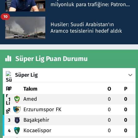
milyonluk para trafiğine: Patron
talimat verdi, ben gönderdim
10
Husiler: Suudi Arabistan'ın
Aramco tesislerini hedef aldık
Süper Lig Puan Durumu
Süper Lig
#
Takım
O
P
Amed
0
0
1
Erzurumspor FK
0
0
2
Başakşehir
0
0
3
Kocaelispor
0
0
4