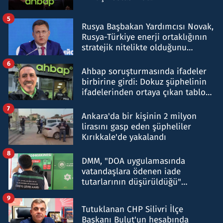
5
Rusya Başbakan Yardımcısı Novak,
Rusya-Türkiye enerji ortaklığının
stratejik nitelikte olduğunu
belirtti
6
Ahbap soruşturmasında ifadeler
birbirine girdi: Dokuz şüphelinin
ifadelerinden ortaya çıkan tablo
şok etti
7
Ankara'da bir kişinin 2 milyon
lirasını gasp eden şüpheliler
Kırıkkale'de yakalandı
8
DMM, "DOA uygulamasında
vatandaşlara ödenen iade
tutarlarının düşürüldüğü"
iddiasını yalanladı
9
Tutuklanan CHP Silivri İlçe
Başkanı Bulut'un hesabında