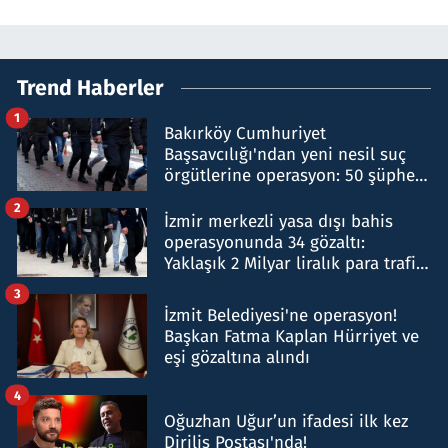
Trend Haberler
1
Bakırköy Cumhuriyet
Başsavcılığı'ndan yeni nesil suç
örgütlerine operasyon: 50 şüpheli
hakkında gözaltı kararı
2
İzmir merkezli yasa dışı bahis
operasyonunda 34 gözaltı:
Yaklaşık 2 Milyar liralık para trafiği
tespit edildi
3
İzmit Belediyesi'ne operasyon!
Başkan Fatma Kaplan Hürriyet ve
eşi gözaltına alındı
4
Oğuzhan Uğur’un ifadesi ilk kez
Diriliş Postası'nda!