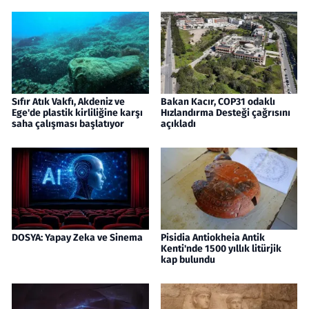
Sıfır Atık Vakfı, Akdeniz ve
Bakan Kacır, COP31 odaklı
Ege'de plastik kirliliğine karşı
Hızlandırma Desteği çağrısını
saha çalışması başlatıyor
açıkladı
DOSYA: Yapay Zeka ve Sinema
Pisidia Antiokheia Antik
Kenti'nde 1500 yıllık litürjik
kap bulundu