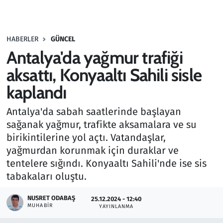
Gündem
HABERLER
GÜNCEL
Haber
Antalya'da yağmur trafiği
Kültür Sanat
aksattı, Konyaaltı Sahili sisle
kaplandı
Kurumsal Haberler
Antalya'da sabah saatlerinde başlayan
Lezzet Durağı
sağanak yağmur, trafikte aksamalara ve su
birikintilerine yol açtı. Vatandaşlar,
Memur ve Kamu
yağmurdan korunmak için duraklar ve
tentelere sığındı. Konyaaltı Sahili'nde ise sis
Otomobil
tabakaları oluştu.
Oyun
NUSRET ODABAŞ
25.12.2024 - 12:40
MUHABIR
YAYINLANMA
Ramazan