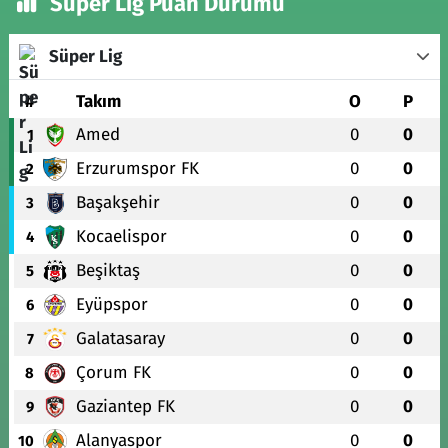
Süper Lig Puan Durumu
Süper Lig
#
Takım
O
P
Amed
0
0
1
Erzurumspor FK
0
0
2
Başakşehir
0
0
3
Kocaelispor
0
0
4
Beşiktaş
0
0
5
Eyüpspor
0
0
6
Galatasaray
0
0
7
Çorum FK
0
0
8
Gaziantep FK
0
0
9
Alanyaspor
0
0
10