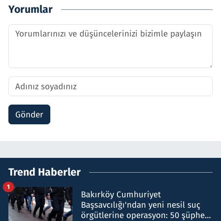
Yorumlar
Gönder
Trend Haberler
1
Bakırköy Cumhuriyet
Başsavcılığı'ndan yeni nesil suç
örgütlerine operasyon: 50 şüpheli