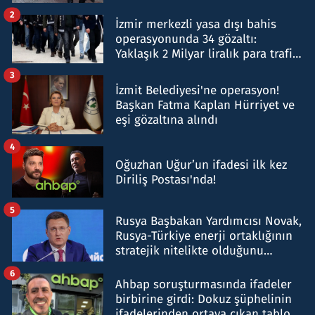
hakkında gözaltı kararı
2
İzmir merkezli yasa dışı bahis
operasyonunda 34 gözaltı:
Yaklaşık 2 Milyar liralık para trafiği
tespit edildi
3
İzmit Belediyesi'ne operasyon!
Başkan Fatma Kaplan Hürriyet ve
eşi gözaltına alındı
4
Oğuzhan Uğur’un ifadesi ilk kez
Diriliş Postası'nda!
5
Rusya Başbakan Yardımcısı Novak,
Rusya-Türkiye enerji ortaklığının
stratejik nitelikte olduğunu
belirtti
6
Ahbap soruşturmasında ifadeler
birbirine girdi: Dokuz şüphelinin
ifadelerinden ortaya çıkan tablo