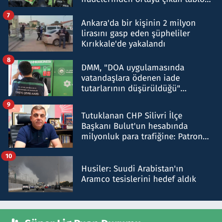
şok etti
7
Ankara'da bir kişinin 2 milyon
lirasını gasp eden şüpheliler
Kırıkkale'de yakalandı
8
DMM, "DOA uygulamasında
vatandaşlara ödenen iade
tutarlarının düşürüldüğü"
iddiasını yalanladı
9
Tutuklanan CHP Silivri İlçe
Başkanı Bulut'un hesabında
milyonluk para trafiğine: Patron
talimat verdi, ben gönderdim
10
Husiler: Suudi Arabistan'ın
Aramco tesislerini hedef aldık