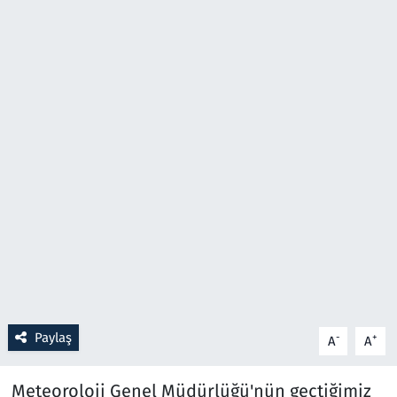
Resmi İlanlar
Rüya Tabirleri
Sağlık
Savunma Sanayi
Seçim 2023
Spor
Teknoloji ve Bilim
Paylaş
-
+
A
A
Televizyon
Meteoroloji Genel Müdürlüğü'nün geçtiğimiz