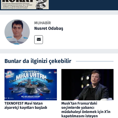
MUHABIR
Nusret Odabaş
Bunlar da ilginizi çekebilir
TEKNOFEST Mavi Vatan
Musk’tan Fransa'daki
ziyaretçi kayıtları başladı
seçimlerde yabancı
müdahaleyi önlemek için X’in
kapatılmasını isteyen