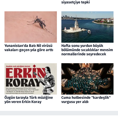
siyasetçiye tepki
Yunanistan'da Batı Nil virüsü
Hafta sonu yurdun büyük
vakaları geçen yıla göre arttı
bölümünde sıcaklıklar mevsim
normallerinde seyredecek
Özgün tarzıyla Türk müziğine
Cuma hutbesinde "kardeşlik"
yön veren Erkin Koray
vurgusu yer aldı