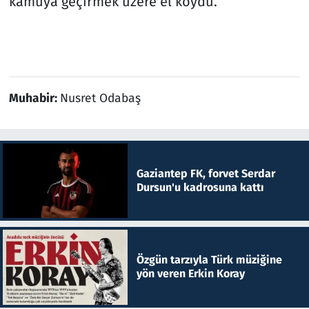
kamuya geçirmek üzere el koydu.
Muhabir:
Nusret Odabaş
Gaziantep FK, forvet Serdar
Dursun'u kadrosuna kattı
Özgün tarzıyla Türk müziğine
yön veren Erkin Koray