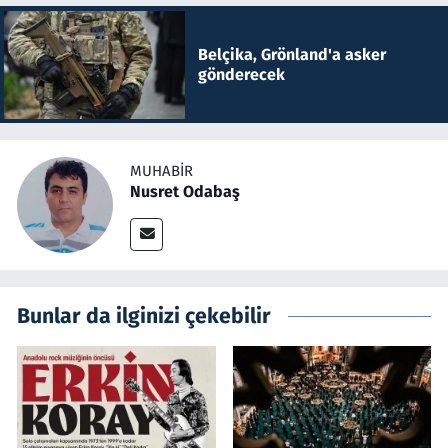
Belçika, Grönland'a asker
gönderecek
MUHABIR
Nusret Odabaş
Bunlar da ilginizi çekebilir