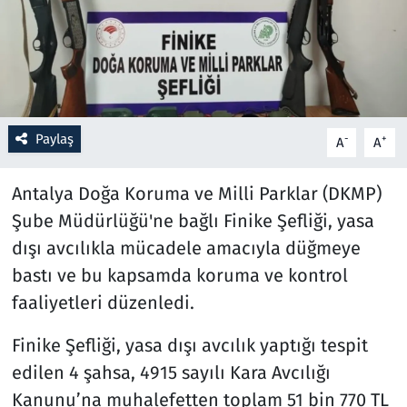
Resmi İlanlar
Rüya Tabirleri
Sağlık
Paylaş
-
+
A
A
Savunma Sanayi
Antalya Doğa Koruma ve Milli Parklar (DKMP)
Şube Müdürlüğü'ne bağlı Finike Şefliği, yasa
Seçim 2023
dışı avcılıkla mücadele amacıyla düğmeye
bastı ve bu kapsamda koruma ve kontrol
Spor
faaliyetleri düzenledi.
Teknoloji ve Bilim
Finike Şefliği, yasa dışı avcılık yaptığı tespit
Televizyon
edilen 4 şahsa, 4915 sayılı Kara Avcılığı
Kanunu’na muhalefetten toplam 51 bin 770 TL