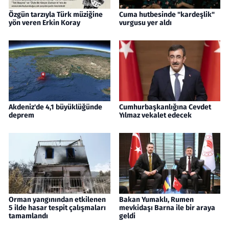
Özgün tarzıyla Türk müziğine
Cuma hutbesinde "kardeşlik"
yön veren Erkin Koray
vurgusu yer aldı
Akdeniz'de 4,1 büyüklüğünde
Cumhurbaşkanlığına Cevdet
deprem
Yılmaz vekalet edecek
Orman yangınından etkilenen
Bakan Yumaklı, Rumen
5 ilde hasar tespit çalışmaları
mevkidaşı Barna ile bir araya
tamamlandı
geldi