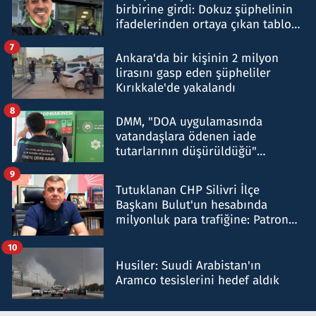
birbirine girdi: Dokuz şüphelinin
ifadelerinden ortaya çıkan tablo
şok etti
7
Ankara'da bir kişinin 2 milyon
lirasını gasp eden şüpheliler
Kırıkkale'de yakalandı
8
DMM, "DOA uygulamasında
vatandaşlara ödenen iade
tutarlarının düşürüldüğü"
iddiasını yalanladı
9
Tutuklanan CHP Silivri İlçe
Başkanı Bulut'un hesabında
milyonluk para trafiğine: Patron
talimat verdi, ben gönderdim
10
Husiler: Suudi Arabistan'ın
Aramco tesislerini hedef aldık