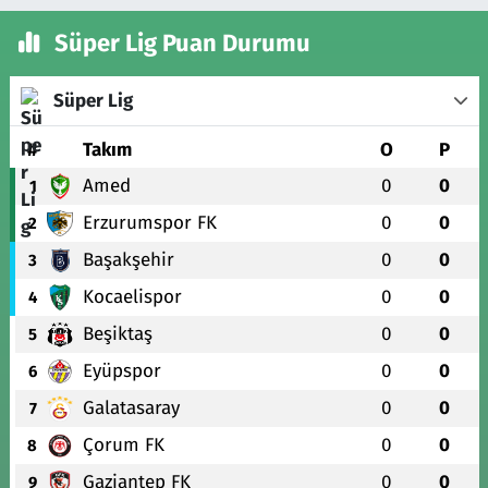
Süper Lig Puan Durumu
Süper Lig
#
Takım
O
P
Amed
0
0
1
Erzurumspor FK
0
0
2
Başakşehir
0
0
3
Kocaelispor
0
0
4
Beşiktaş
0
0
5
Eyüpspor
0
0
6
Galatasaray
0
0
7
Çorum FK
0
0
8
Gaziantep FK
0
0
9