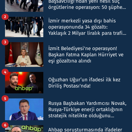
Başsavcılığı'ndan yeni nesil suç
örgütlerine operasyon: 50 şüpheli
hakkında gözaltı kararı
2
İzmir merkezli yasa dışı bahis
operasyonunda 34 gözaltı:
Yaklaşık 2 Milyar liralık para trafiği
tespit edildi
3
İzmit Belediyesi'ne operasyon!
Başkan Fatma Kaplan Hürriyet ve
eşi gözaltına alındı
4
Oğuzhan Uğur’un ifadesi ilk kez
Diriliş Postası'nda!
5
Rusya Başbakan Yardımcısı Novak,
Rusya-Türkiye enerji ortaklığının
stratejik nitelikte olduğunu
belirtti
6
Ahbap soruşturmasında ifadeler