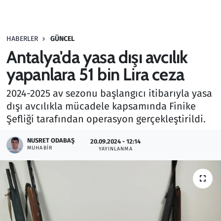
Gündem
HABERLER
GÜNCEL
Haber
Antalya'da yasa dışı avcılık
Kültür Sanat
yapanlara 51 bin Lira ceza
2024-2025 av sezonu başlangıcı itibarıyla yasa
Kurumsal Haberler
dışı avcılıkla mücadele kapsamında Finike
Şefliği tarafından operasyon gerçekleştirildi.
Lezzet Durağı
NUSRET ODABAŞ
20.09.2024 - 12:14
Memur ve Kamu
MUHABIR
YAYINLANMA
Otomobil
Oyun
Ramazan