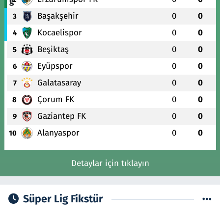
Başakşehir
0
0
3
Kocaelispor
0
0
4
Beşiktaş
0
0
5
Eyüpspor
0
0
6
Galatasaray
0
0
7
Çorum FK
0
0
8
Gaziantep FK
0
0
9
Alanyaspor
0
0
10
Detaylar için tıklayın
Süper Lig Fikstür