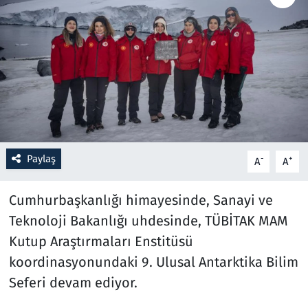
Resmi İlanlar
Rüya Tabirleri
Sağlık
Savunma Sanayi
Paylaş
-
+
A
A
Seçim 2023
Cumhurbaşkanlığı himayesinde, Sanayi ve
Spor
Teknoloji Bakanlığı uhdesinde, TÜBİTAK MAM
Kutup Araştırmaları Enstitüsü
Teknoloji ve Bilim
koordinasyonundaki 9. Ulusal Antarktika Bilim
Televizyon
Seferi devam ediyor.