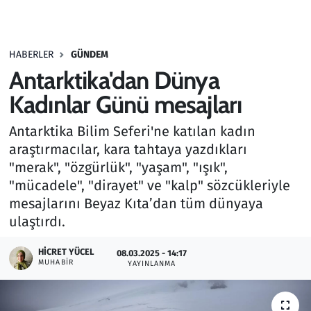
Gündem
HABERLER
GÜNDEM
Haber
Antarktika'dan Dünya
Kültür Sanat
Kadınlar Günü mesajları
Antarktika Bilim Seferi'ne katılan kadın
Kurumsal Haberler
araştırmacılar, kara tahtaya yazdıkları
"merak", "özgürlük", "yaşam", "ışık",
Lezzet Durağı
"mücadele", "dirayet" ve "kalp" sözcükleriyle
Memur ve Kamu
mesajlarını Beyaz Kıta’dan tüm dünyaya
ulaştırdı.
Otomobil
HICRET YÜCEL
08.03.2025 - 14:17
MUHABIR
YAYINLANMA
Oyun
Ramazan