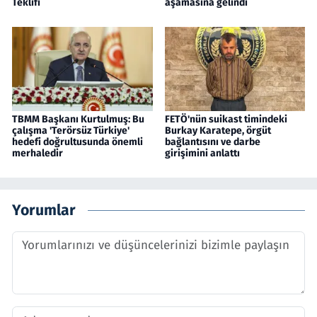
Teklifi
aşamasına gelindi
TBMM Başkanı Kurtulmuş: Bu
FETÖ'nün suikast timindeki
çalışma 'Terörsüz Türkiye'
Burkay Karatepe, örgüt
hedefi doğrultusunda önemli
bağlantısını ve darbe
merhaledir
girişimini anlattı
Yorumlar