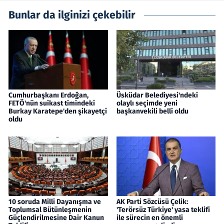
Bunlar da ilginizi çekebilir
Cumhurbaşkanı Erdoğan,
Üsküdar Belediyesi'ndeki
FETÖ'nün suikast timindeki
olaylı seçimde yeni
Burkay Karatepe'den şikayetçi
başkanvekili belli oldu
oldu
10 soruda Milli Dayanışma ve
AK Parti Sözcüsü Çelik:
Toplumsal Bütünleşmenin
'Terörsüz Türkiye' yasa teklifi
Güçlendirilmesine Dair Kanun
ile sürecin en önemli