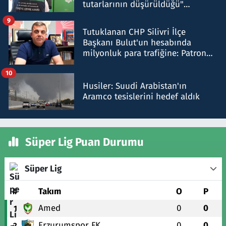
tutarlarının düşürüldüğü"
iddiasını yalanladı
9
Tutuklanan CHP Silivri İlçe
Başkanı Bulut'un hesabında
milyonluk para trafiğine: Patron
talimat verdi, ben gönderdim
10
Husiler: Suudi Arabistan'ın
Aramco tesislerini hedef aldık
Süper Lig Puan Durumu
Süper Lig
#
Takım
O
P
Amed
0
0
1
Erzurumspor FK
0
0
2