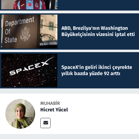
ABD, Brezilya'nın Washington
Büyükelçisinin vizesini iptal etti
SpaceX'in geliri ikinci çeyrekte
yıllık bazda yüzde 92 arttı
MUHABIR
Hicret Yücel