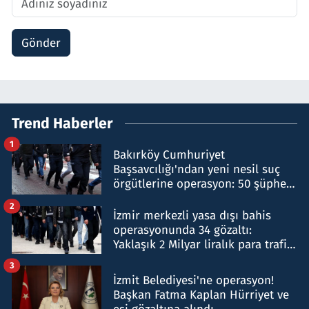
Gönder
Trend Haberler
1
Bakırköy Cumhuriyet
Başsavcılığı'ndan yeni nesil suç
örgütlerine operasyon: 50 şüpheli
hakkında gözaltı kararı
2
İzmir merkezli yasa dışı bahis
operasyonunda 34 gözaltı:
Yaklaşık 2 Milyar liralık para trafiği
tespit edildi
3
İzmit Belediyesi'ne operasyon!
Başkan Fatma Kaplan Hürriyet ve