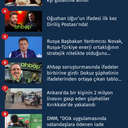
eşi gözaltına alındı
4
Oğuzhan Uğur’un ifadesi ilk kez
Diriliş Postası'nda!
5
Rusya Başbakan Yardımcısı Novak,
Rusya-Türkiye enerji ortaklığının
stratejik nitelikte olduğunu
belirtti
6
Ahbap soruşturmasında ifadeler
birbirine girdi: Dokuz şüphelinin
ifadelerinden ortaya çıkan tablo
şok etti
7
Ankara'da bir kişinin 2 milyon
lirasını gasp eden şüpheliler
Kırıkkale'de yakalandı
8
DMM, "DOA uygulamasında
vatandaşlara ödenen iade