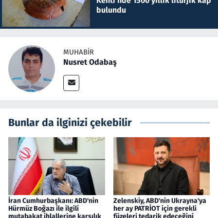
Kenti'nde 1500 yıllık litürjik kap
bulundu
MUHABIR
Nusret Odabaş
Bunlar da ilginizi çekebilir
İran Cumhurbaşkanı: ABD'nin
Zelenskiy, ABD'nin Ukrayna'ya
Hürmüz Boğazı ile ilgili
her ay PATRİOT için gerekli
mutabakat ihlallerine karşılık
füzeleri tedarik edeceğini