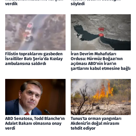
verdik
söyledi
Filistin topraklarını gasbeden
İran Devrim Muhafızları
İsrailliler Batı Şeria'da Kızılay
Ordusu: Hürmüz Boğazı'nın
ambulansına saldırdı
açılması ABD'nin İran'ın
şartlarını kabul etmesine bağlı
ABD Senatosu, Todd Blanche'ın
Tunus'ta orman yangınları
Adalet Bakanı olmasına onay
Akdeniz'in doğal mirasını
verdi
tehdit ediyor