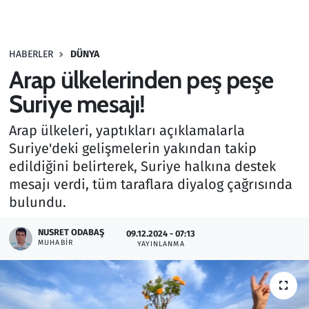
Gündem
HABERLER
DÜNYA
Haber
Arap ülkelerinden peş peşe
Kültür Sanat
Suriye mesajı!
Arap ülkeleri, yaptıkları açıklamalarla
Kurumsal Haberler
Suriye'deki gelişmelerin yakından takip
edildiğini belirterek, Suriye halkına destek
Lezzet Durağı
mesajı verdi, tüm taraflara diyalog çağrısında
Memur ve Kamu
bulundu.
NUSRET ODABAŞ
Otomobil
09.12.2024 - 07:13
MUHABIR
YAYINLANMA
Oyun
Ramazan