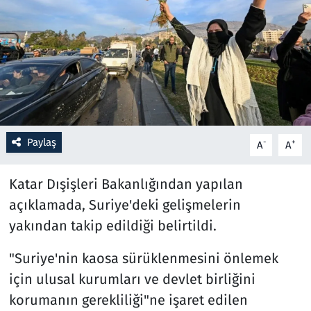
Resmi İlanlar
Rüya Tabirleri
Sağlık
Savunma Sanayi
Paylaş
-
+
A
A
Seçim 2023
Katar Dışişleri Bakanlığından yapılan
açıklamada, Suriye'deki gelişmelerin
Spor
yakından takip edildiği belirtildi.
Teknoloji ve Bilim
"Suriye'nin kaosa sürüklenmesini önlemek
için ulusal kurumları ve devlet birliğini
Televizyon
korumanın gerekliliği"ne işaret edilen