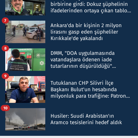
birbirine girdi: Dokuz şüphelinin
ifadelerinden ortaya çıkan tablo
şok etti
7
Ankara'da bir kişinin 2 milyon
lirasını gasp eden şüpheliler
Kırıkkale'de yakalandı
8
DMM, "DOA uygulamasında
vatandaşlara ödenen iade
tutarlarının düşürüldüğü"
iddiasını yalanladı
9
Tutuklanan CHP Silivri İlçe
Başkanı Bulut'un hesabında
milyonluk para trafiğine: Patron
talimat verdi, ben gönderdim
10
Husiler: Suudi Arabistan'ın
Aramco tesislerini hedef aldık