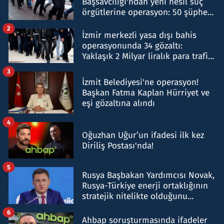
Başsavcılığı'ndan yeni nesil suç
örgütlerine operasyon: 50 şüpheli
hakkında gözaltı kararı
2
İzmir merkezli yasa dışı bahis
operasyonunda 34 gözaltı:
Yaklaşık 2 Milyar liralık para trafiği
tespit edildi
3
İzmit Belediyesi'ne operasyon!
Başkan Fatma Kaplan Hürriyet ve
eşi gözaltına alındı
4
Oğuzhan Uğur’un ifadesi ilk kez
Diriliş Postası'nda!
5
Rusya Başbakan Yardımcısı Novak,
Rusya-Türkiye enerji ortaklığının
stratejik nitelikte olduğunu
belirtti
6
Ahbap soruşturmasında ifadeler