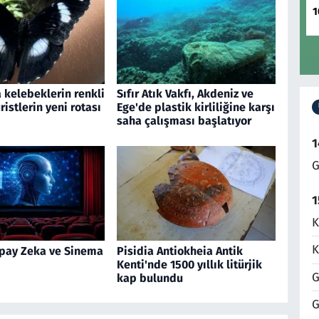
1
 kelebeklerin renkli
Sıfır Atık Vakfı, Akdeniz ve
ristlerin yeni rotası
Ege'de plastik kirliliğine karşı
saha çalışması başlatıyor
1
G
1
K
K
pay Zeka ve Sinema
Pisidia Antiokheia Antik
Kenti'nde 1500 yıllık litürjik
G
kap bulundu
G