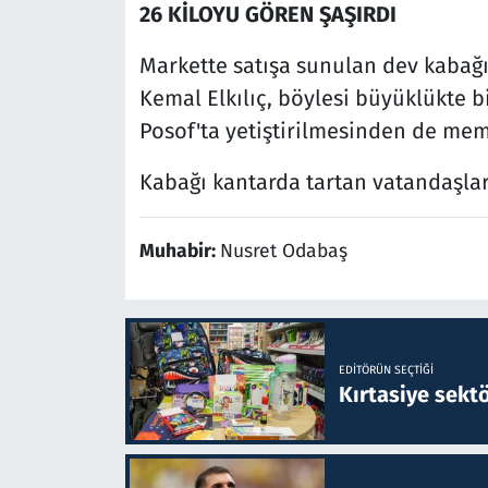
26 KİLOYU GÖREN ŞAŞIRDI
Markette satışa sunulan dev kabağı
Kemal Elkılıç, böylesi büyüklükte b
Posof'ta yetiştirilmesinden de me
Kabağı kantarda tartan vatandaşlar
Muhabir:
Nusret Odabaş
EDITÖRÜN SEÇTIĞI
Kırtasiye sekt