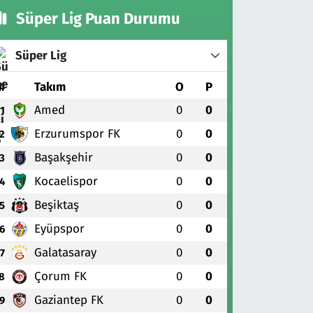
Süper Lig Puan Durumu
Süper Lig
#
Takım
O
P
Amed
0
0
1
Erzurumspor FK
0
0
2
Başakşehir
0
0
3
Kocaelispor
0
0
4
Beşiktaş
0
0
5
Eyüpspor
0
0
6
Galatasaray
0
0
7
Çorum FK
0
0
8
Gaziantep FK
0
0
9