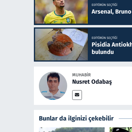
EDITÖRÜN SEÇTIĞI
Arsenal, Bruno 
EDITÖRÜN SEÇTIĞI
Pisidia Antiokh
bulundu
MUHABIR
Nusret Odabaş
Bunlar da ilginizi çekebilir