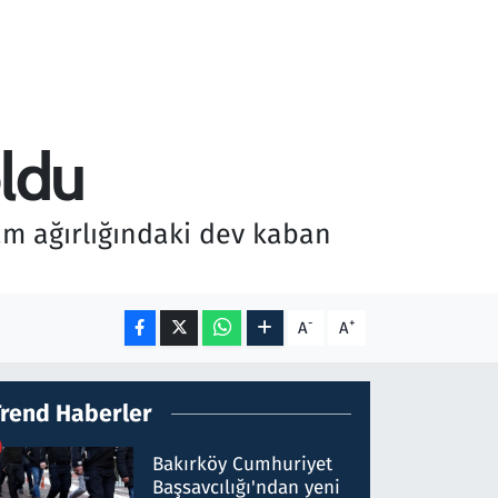
oldu
ram ağırlığındaki dev kaban
-
+
A
A
Trend Haberler
Bakırköy Cumhuriyet
Başsavcılığı'ndan yeni