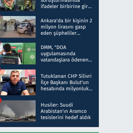
soruşturmasında
ifadeler birbirine girdi:
Dokuz şüphelinin
ifadelerinden ortaya
Ankara'da bir kişinin 2
çıkan tablo şok etti
milyon lirasını gasp
eden şüpheliler
Kırıkkale'de yakalandı
DMM, "DOA
uygulamasında
vatandaşlara ödenen
iade tutarlarının
düşürüldüğü" iddiasını
Tutuklanan CHP Silivri
yalanladı
İlçe Başkanı Bulut'un
hesabında milyonluk
para trafiğine: Patron
talimat verdi, ben
Husiler: Suudi
gönderdim
Arabistan'ın Aramco
tesislerini hedef aldık