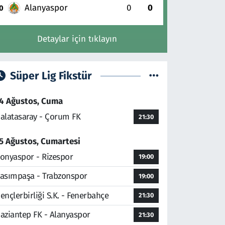
Alanyaspor
0
0
0
Detaylar için tıklayın
Süper Lig Fikstür
4 Ağustos, Cuma
alatasaray - Çorum FK
21:30
5 Ağustos, Cumartesi
onyaspor - Rizespor
19:00
asımpaşa - Trabzonspor
19:00
ençlerbirliği S.K. - Fenerbahçe
21:30
aziantep FK - Alanyaspor
21:30