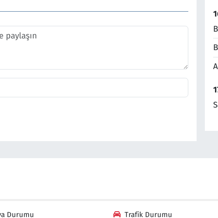
1
B
B
A
1
S
va Durumu
Trafik Durumu