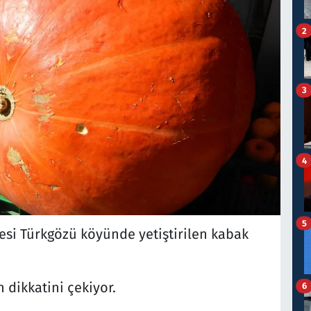
2
3
4
5
lçesi Türkgözü köyünde yetiştirilen kabak
 dikkatini çekiyor.
6