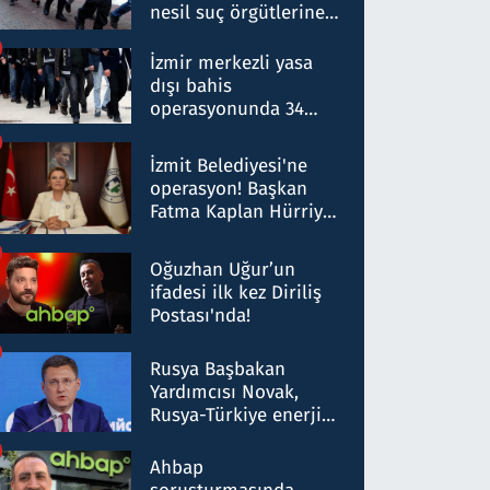
nesil suç örgütlerine
operasyon: 50 şüpheli
hakkında gözaltı kararı
İzmir merkezli yasa
dışı bahis
operasyonunda 34
gözaltı: Yaklaşık 2
Milyar liralık para
İzmit Belediyesi'ne
trafiği tespit edildi
operasyon! Başkan
Fatma Kaplan Hürriyet
ve eşi gözaltına alındı
Oğuzhan Uğur’un
ifadesi ilk kez Diriliş
Postası'nda!
Rusya Başbakan
Yardımcısı Novak,
Rusya-Türkiye enerji
ortaklığının stratejik
nitelikte olduğunu
Ahbap
belirtti