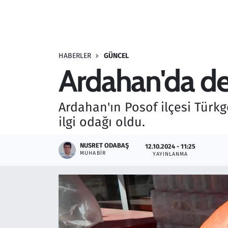
Resmi İlanlar
Rüya Tabirleri
HABERLER
GÜNCEL
Ardahan'da de
Sağlık
Savunma Sanayi
Ardahan'ın Posof ilçesi Türkg
ilgi odağı oldu.
Seçim 2023
NUSRET ODABAŞ
12.10.2024 - 11:25
Spor
MUHABIR
YAYINLANMA
Teknoloji ve Bilim
Televizyon