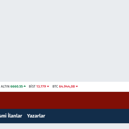
ALTIN
6660.55
BİST
13.779
BTC
64.944,08
mi İlanlar
Yazarlar