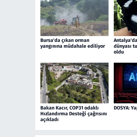
Bursa'da çıkan orman
Antalya'da
yangınına müdahale ediliyor
dünyası tu
oldu
Bakan Kacır, COP31 odaklı
DOSYA: Ya
Hızlandırma Desteği çağrısını
açıkladı