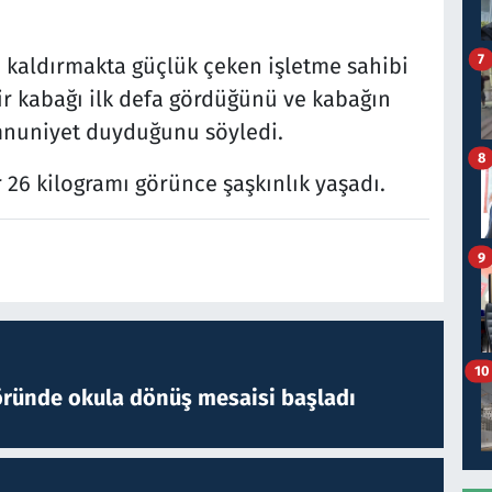
7
 kaldırmakta güçlük çeken işletme sahibi
ir kabağı ilk defa gördüğünü ve kabağın
mnuniyet duyduğunu söyledi.
8
 26 kilogramı görünce şaşkınlık yaşadı.
9
10
öründe okula dönüş mesaisi başladı