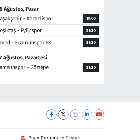
6 Ağustos, Pazar
aşakşehir - Kocaelispor
19:00
eşiktaş - Eyüpspor
21:30
med - Erzurumspor FK
21:30
7 Ağustos, Pazartesi
amsunspor - Göztepe
21:30
Puan Durumu ve Fikstür