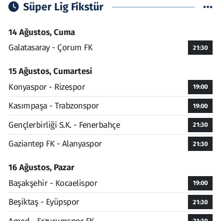
Süper Lig Fikstür
14 Ağustos, Cuma
Galatasaray - Çorum FK
21:30
15 Ağustos, Cumartesi
Konyaspor - Rizespor
19:00
Kasımpaşa - Trabzonspor
19:00
Gençlerbirliği S.K. - Fenerbahçe
21:30
Gaziantep FK - Alanyaspor
21:30
16 Ağustos, Pazar
Başakşehir - Kocaelispor
19:00
Beşiktaş - Eyüpspor
21:30
21:30