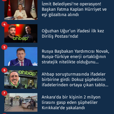
İzmit Belediyesi'ne operasyon!
Başkan Fatma Kaplan Hürriyet ve
eşi gözaltına alındı
4
Oğuzhan Uğur’un ifadesi ilk kez
Diriliş Postası'nda!
5
Rusya Başbakan Yardımcısı Novak,
Rusya-Türkiye enerji ortaklığının
stratejik nitelikte olduğunu
belirtti
6
Ahbap soruşturmasında ifadeler
birbirine girdi: Dokuz şüphelinin
ifadelerinden ortaya çıkan tablo
şok etti
7
Ankara'da bir kişinin 2 milyon
lirasını gasp eden şüpheliler
Kırıkkale'de yakalandı