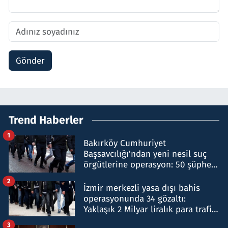
Gönder
Trend Haberler
1
Bakırköy Cumhuriyet
Başsavcılığı'ndan yeni nesil suç
örgütlerine operasyon: 50 şüpheli
hakkında gözaltı kararı
2
İzmir merkezli yasa dışı bahis
operasyonunda 34 gözaltı:
Yaklaşık 2 Milyar liralık para trafiği
tespit edildi
3