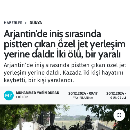
Gündem
HABERLER
DÜNYA
Haber
Arjantin'de iniş sırasında
Kültür Sanat
pistten çıkan özel jet yerleşim
yerine daldı: İki ölü, bir yaralı
Kurumsal Haberler
Arjantin’de iniş sırasında pistten çıkan özel jet
Lezzet Durağı
yerleşim yerine daldı. Kazada iki kişi hayatını
kaybetti, bir kişi yaralandı.
Memur ve Kamu
MUHAMMED YASIN DURAK
20.12.2024 - 09:17
20.12.2024 - 1
EDITÖR
YAYINLANMA
GÜNCELLEM
Otomobil
Oyun
Ramazan