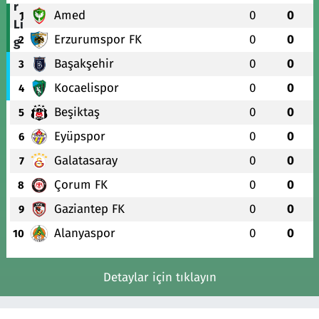
Amed
0
0
1
Erzurumspor FK
0
0
2
Başakşehir
0
0
3
Kocaelispor
0
0
4
Beşiktaş
0
0
5
Eyüpspor
0
0
6
Galatasaray
0
0
7
Çorum FK
0
0
8
Gaziantep FK
0
0
9
Alanyaspor
0
0
10
Detaylar için tıklayın