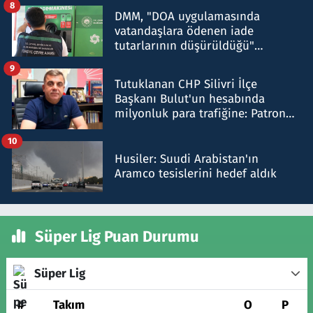
8
DMM, "DOA uygulamasında
vatandaşlara ödenen iade
tutarlarının düşürüldüğü"
iddiasını yalanladı
9
Tutuklanan CHP Silivri İlçe
Başkanı Bulut'un hesabında
milyonluk para trafiğine: Patron
talimat verdi, ben gönderdim
10
Husiler: Suudi Arabistan'ın
Aramco tesislerini hedef aldık
Süper Lig Puan Durumu
Süper Lig
#
Takım
O
P