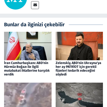
Bunlar da ilginizi çekebilir
İran Cumhurbaşkanı: ABD'nin
Zelenskiy, ABD'nin Ukrayna'ya
Hürmüz Boğazı ile ilgili
her ay PATRİOT için gerekli
mutabakat ihlallerine karşılık
füzeleri tedarik edeceğini
verdik
söyledi