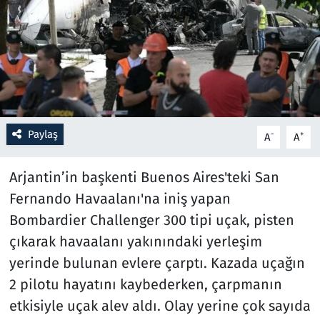
Resmi İlanlar
Rüya Tabirleri
Sağlık
Paylaş
-
+
A
A
Savunma Sanayi
Arjantin’in başkenti Buenos Aires'teki San
Seçim 2023
Fernando Havaalanı'na iniş yapan
Spor
Bombardier Challenger 300 tipi uçak, pisten
çıkarak havaalanı yakınındaki yerleşim
Teknoloji ve Bilim
yerinde bulunan evlere çarptı. Kazada uçağın
2 pilotu hayatını kaybederken, çarpmanın
Televizyon
etkisiyle uçak alev aldı. Olay yerine çok sayıda