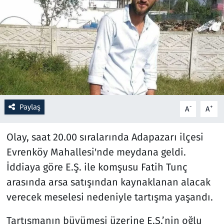
Resmi İlanlar
Rüya Tabirleri
Sağlık
Savunma Sanayi
Paylaş
-
+
A
A
Seçim 2023
Olay, saat 20.00 sıralarında Adapazarı ilçesi
Spor
Evrenköy Mahallesi'nde meydana geldi.
İddiaya göre E.Ş. ile komşusu Fatih Tunç
Teknoloji ve Bilim
arasında arsa satışından kaynaklanan alacak
verecek meselesi nedeniyle tartışma yaşandı.
Televizyon
Tartışmanın büyümesi üzerine E.Ş.’nin oğlu