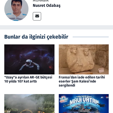
MUHABIR
Nusret Odabaş
Bunlar da ilginizi çekebilir
"Uzay"a ayrılan AR-GE bütçesi
Fransa’dan iade edilen tarihi
10 yılda 107 kat arttı
eserler Şam Kalesi’nde
sergilendi