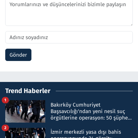
Gönder
Trend Haberler
1
Bakırköy Cumhuriyet
Başsavcılığı'ndan yeni nesil suç
örgütlerine operasyon: 50 şüpheli
hakkında gözaltı kararı
2
İzmir merkezli yasa dışı bahis