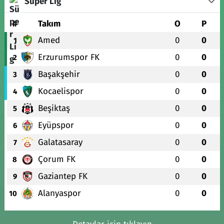
Süper Lig
#
Takım
O
P
Amed
0
0
1
Erzurumspor FK
0
0
2
Başakşehir
0
0
3
Kocaelispor
0
0
4
Beşiktaş
0
0
5
Eyüpspor
0
0
6
Galatasaray
0
0
7
Çorum FK
0
0
8
Gaziantep FK
0
0
9
Alanyaspor
0
0
10