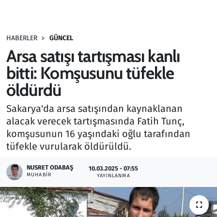
Gündem
HABERLER
GÜNCEL
Haber
Arsa satışı tartışması kanlı
Kültür Sanat
bitti: Komşusunu tüfekle
öldürdü
Kurumsal Haberler
Sakarya'da arsa satışından kaynaklanan
Lezzet Durağı
alacak verecek tartışmasında Fatih Tunç,
komşusunun 16 yaşındaki oğlu tarafından
Memur ve Kamu
tüfekle vurularak öldürüldü.
Otomobil
NUSRET ODABAŞ
10.03.2025 - 07:55
MUHABIR
YAYINLANMA
Oyun
Ramazan