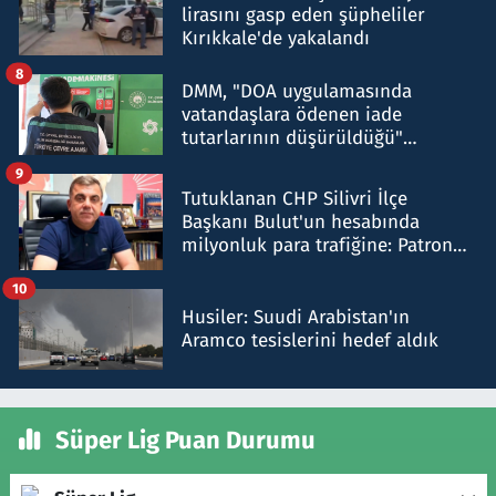
lirasını gasp eden şüpheliler
Kırıkkale'de yakalandı
8
DMM, "DOA uygulamasında
vatandaşlara ödenen iade
tutarlarının düşürüldüğü"
iddiasını yalanladı
9
Tutuklanan CHP Silivri İlçe
Başkanı Bulut'un hesabında
milyonluk para trafiğine: Patron
talimat verdi, ben gönderdim
10
Husiler: Suudi Arabistan'ın
Aramco tesislerini hedef aldık
Süper Lig Puan Durumu