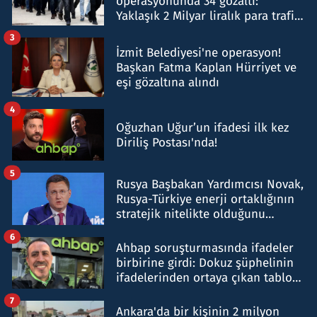
operasyonunda 34 gözaltı:
Yaklaşık 2 Milyar liralık para trafiği
tespit edildi
3
İzmit Belediyesi'ne operasyon!
Başkan Fatma Kaplan Hürriyet ve
eşi gözaltına alındı
4
Oğuzhan Uğur’un ifadesi ilk kez
Diriliş Postası'nda!
5
Rusya Başbakan Yardımcısı Novak,
Rusya-Türkiye enerji ortaklığının
stratejik nitelikte olduğunu
belirtti
6
Ahbap soruşturmasında ifadeler
birbirine girdi: Dokuz şüphelinin
ifadelerinden ortaya çıkan tablo
şok etti
7
Ankara'da bir kişinin 2 milyon