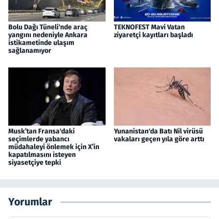
Bolu Dağı Tüneli'nde araç
TEKNOFEST Mavi Vatan
yangını nedeniyle Ankara
ziyaretçi kayıtları başladı
istikametinde ulaşım
sağlanamıyor
Musk’tan Fransa'daki
Yunanistan'da Batı Nil virüsü
seçimlerde yabancı
vakaları geçen yıla göre arttı
müdahaleyi önlemek için X’in
kapatılmasını isteyen
siyasetçiye tepki
Yorumlar