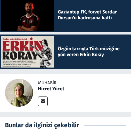
Gaziantep FK, forvet Serdar
Dursun'u kadrosuna kattı
Özgün tarzıyla Türk müziğine
yön veren Erkin Koray
MUHABIR
Hicret Yücel
Bunlar da ilginizi çekebilir