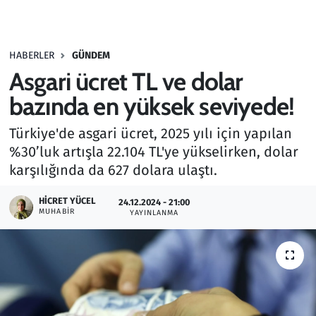
Gündem
HABERLER
GÜNDEM
Haber
Asgari ücret TL ve dolar
Kültür Sanat
bazında en yüksek seviyede!
Türkiye'de asgari ücret, 2025 yılı için yapılan
Kurumsal Haberler
%30’luk artışla 22.104 TL'ye yükselirken, dolar
karşılığında da 627 dolara ulaştı.
Lezzet Durağı
HICRET YÜCEL
24.12.2024 - 21:00
Memur ve Kamu
MUHABIR
YAYINLANMA
Otomobil
Oyun
Ramazan