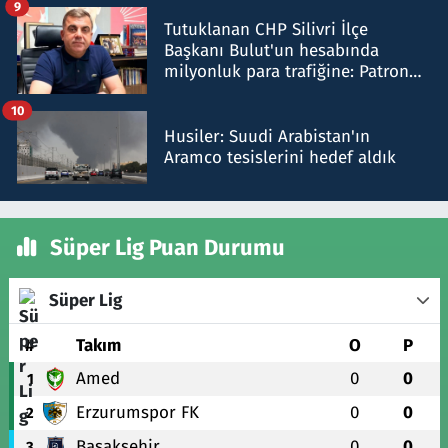
9
Tutuklanan CHP Silivri İlçe
Başkanı Bulut'un hesabında
milyonluk para trafiğine: Patron
talimat verdi, ben gönderdim
10
Husiler: Suudi Arabistan'ın
Aramco tesislerini hedef aldık
Süper Lig Puan Durumu
Süper Lig
#
Takım
O
P
Amed
0
0
1
Erzurumspor FK
0
0
2
Başakşehir
0
0
3