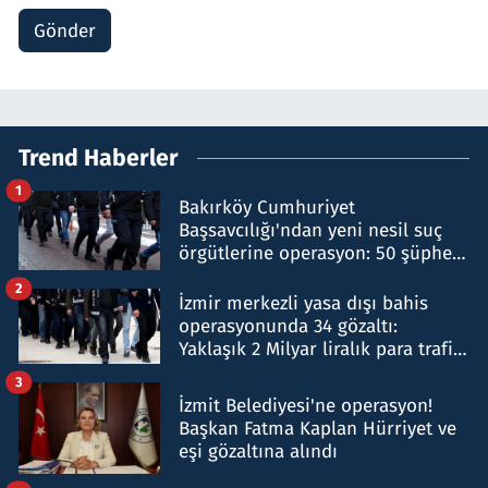
Gönder
Trend Haberler
1
Bakırköy Cumhuriyet
Başsavcılığı'ndan yeni nesil suç
örgütlerine operasyon: 50 şüpheli
hakkında gözaltı kararı
2
İzmir merkezli yasa dışı bahis
operasyonunda 34 gözaltı:
Yaklaşık 2 Milyar liralık para trafiği
tespit edildi
3
İzmit Belediyesi'ne operasyon!
Başkan Fatma Kaplan Hürriyet ve
eşi gözaltına alındı