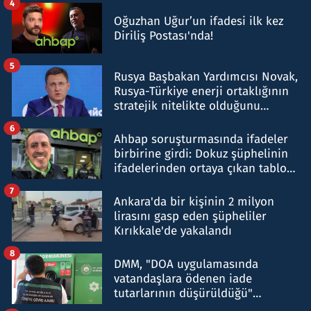
4
Oğuzhan Uğur’un ifadesi ilk kez
Diriliş Postası'nda!
5
Rusya Başbakan Yardımcısı Novak,
Rusya-Türkiye enerji ortaklığının
stratejik nitelikte olduğunu
belirtti
6
Ahbap soruşturmasında ifadeler
birbirine girdi: Dokuz şüphelinin
ifadelerinden ortaya çıkan tablo
şok etti
7
Ankara'da bir kişinin 2 milyon
lirasını gasp eden şüpheliler
Kırıkkale'de yakalandı
8
DMM, "DOA uygulamasında
vatandaşlara ödenen iade
tutarlarının düşürüldüğü"
iddiasını yalanladı