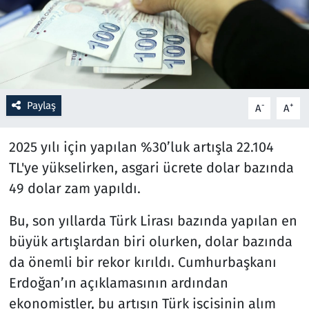
Resmi İlanlar
Rüya Tabirleri
Sağlık
Paylaş
-
+
A
A
Savunma Sanayi
2025 yılı için yapılan %30’luk artışla 22.104
TL'ye yükselirken, asgari ücrete dolar bazında
Seçim 2023
49 dolar zam yapıldı.
Spor
Bu, son yıllarda Türk Lirası bazında yapılan en
büyük artışlardan biri olurken, dolar bazında
Teknoloji ve Bilim
da önemli bir rekor kırıldı. Cumhurbaşkanı
Televizyon
Erdoğan’ın açıklamasının ardından
ekonomistler, bu artışın Türk işçisinin alım