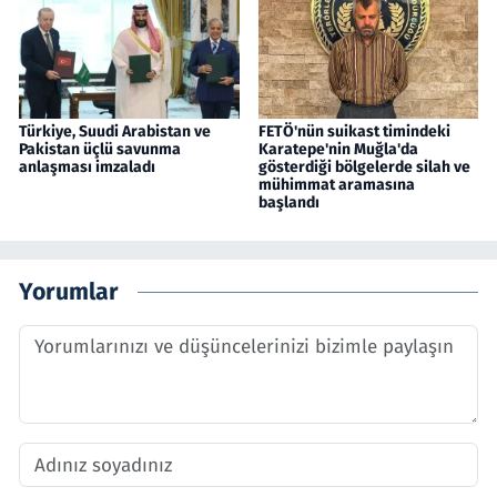
Türkiye, Suudi Arabistan ve
FETÖ'nün suikast timindeki
Pakistan üçlü savunma
Karatepe'nin Muğla'da
anlaşması imzaladı
gösterdiği bölgelerde silah ve
mühimmat aramasına
başlandı
Yorumlar