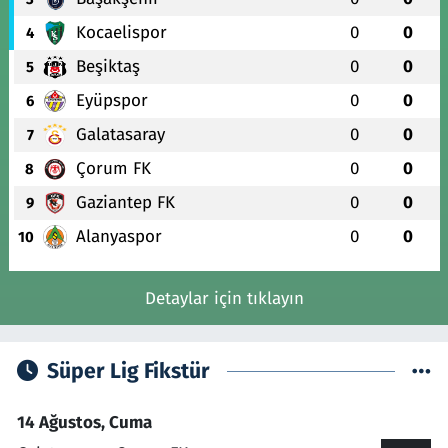
Kocaelispor
0
0
4
Beşiktaş
0
0
5
Eyüpspor
0
0
6
Galatasaray
0
0
7
Çorum FK
0
0
8
Gaziantep FK
0
0
9
Alanyaspor
0
0
10
Detaylar için tıklayın
Süper Lig Fikstür
14 Ağustos, Cuma