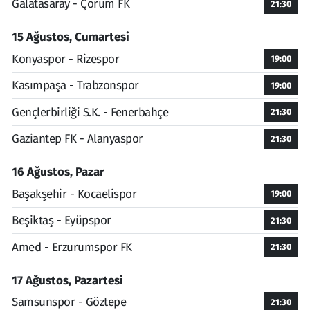
Galatasaray - Çorum FK
21:30
15 Ağustos, Cumartesi
Konyaspor - Rizespor
19:00
Kasımpaşa - Trabzonspor
19:00
Gençlerbirliği S.K. - Fenerbahçe
21:30
Gaziantep FK - Alanyaspor
21:30
16 Ağustos, Pazar
Başakşehir - Kocaelispor
19:00
Beşiktaş - Eyüpspor
21:30
Amed - Erzurumspor FK
21:30
17 Ağustos, Pazartesi
Samsunspor - Göztepe
21:30