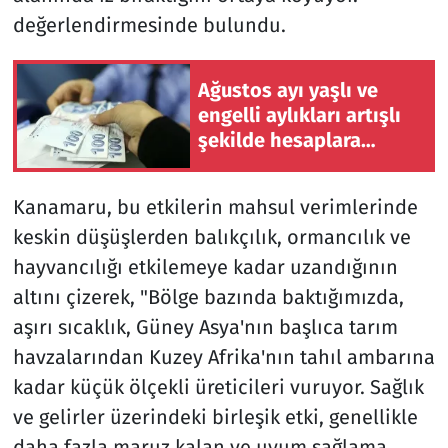
değerlendirmesinde bulundu.
Ağustos ayı yaşlı ve
engelli aylıkları artışlı
şekilde hesaplara
yatırılmaya başlandı
Kanamaru, bu etkilerin mahsul verimlerinde
keskin düşüşlerden balıkçılık, ormancılık ve
hayvancılığı etkilemeye kadar uzandığının
altını çizerek, "Bölge bazında baktığımızda,
aşırı sıcaklık, Güney Asya'nın başlıca tarım
havzalarından Kuzey Afrika'nın tahıl ambarına
kadar küçük ölçekli üreticileri vuruyor. Sağlık
ve gelirler üzerindeki birleşik etki, genellikle
daha fazla maruz kalan ve uyum sağlama