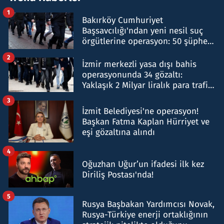
1
Bakırköy Cumhuriyet
Başsavcılığı'ndan yeni nesil suç
örgütlerine operasyon: 50 şüpheli
hakkında gözaltı kararı
2
İzmir merkezli yasa dışı bahis
operasyonunda 34 gözaltı:
Yaklaşık 2 Milyar liralık para trafiği
tespit edildi
3
İzmit Belediyesi'ne operasyon!
Başkan Fatma Kaplan Hürriyet ve
eşi gözaltına alındı
4
Oğuzhan Uğur’un ifadesi ilk kez
Diriliş Postası'nda!
5
Rusya Başbakan Yardımcısı Novak,
Rusya-Türkiye enerji ortaklığının