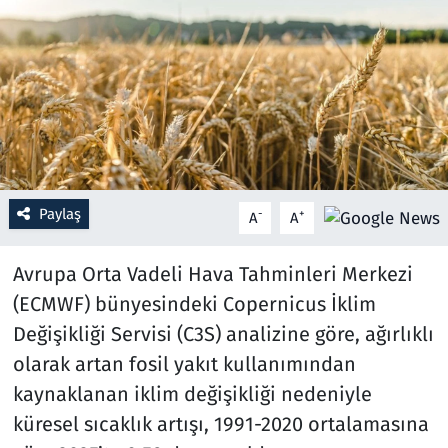
Resmi İlanlar
Rüya Tabirleri
Sağlık
Savunma Sanayi
Paylaş
-
+
A
A
Seçim 2023
Avrupa Orta Vadeli Hava Tahminleri Merkezi
Spor
(ECMWF) bünyesindeki Copernicus İklim
Değişikliği Servisi (C3S) analizine göre, ağırlıklı
Teknoloji ve Bilim
olarak artan fosil yakıt kullanımından
kaynaklanan iklim değişikliği nedeniyle
Televizyon
küresel sıcaklık artışı, 1991-2020 ortalamasına