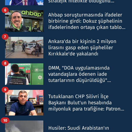
stratejik nitelikte olduğunu
belirtti
6
Ahbap soruşturmasında ifadeler
birbirine girdi: Dokuz şüphelinin
ifadelerinden ortaya çıkan tablo
şok etti
7
Ankara'da bir kişinin 2 milyon
lirasını gasp eden şüpheliler
Kırıkkale'de yakalandı
8
DMM, "DOA uygulamasında
vatandaşlara ödenen iade
tutarlarının düşürüldüğü"
iddiasını yalanladı
9
Tutuklanan CHP Silivri İlçe
Başkanı Bulut'un hesabında
milyonluk para trafiğine: Patron
talimat verdi, ben gönderdim
10
Husiler: Suudi Arabistan'ın