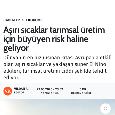
Gündem
HABERLER
EKONOMI
Haber
Aşırı sıcaklar tarımsal üretim
Kültür Sanat
için büyüyen risk haline
geliyor
Kurumsal Haberler
Dünyanın en hızlı ısınan kıtası Avrupa'da etkili
Lezzet Durağı
olan aşırı sıcaklar ve yaklaşan süper El Nino
etkileri, tarımsal üretimi ciddi şekilde tehdit
Memur ve Kamu
ediyor.
Otomobil
VILDAN A.
27.06.2026 - 23:52
5 DK
EDITÖR
YAYINLANMA
OKUNMA SÜRESI
Oyun
Ramazan