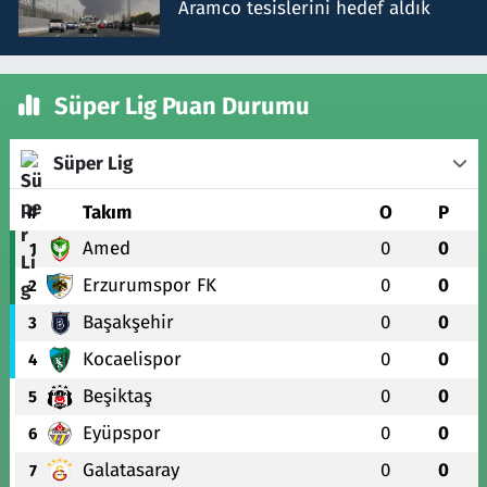
Aramco tesislerini hedef aldık
Süper Lig Puan Durumu
Süper Lig
#
Takım
O
P
Amed
0
0
1
Erzurumspor FK
0
0
2
Başakşehir
0
0
3
Kocaelispor
0
0
4
Beşiktaş
0
0
5
Eyüpspor
0
0
6
Galatasaray
0
0
7