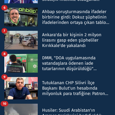
belirtti
6
Ahbap soruşturmasında ifadeler
birbirine girdi: Dokuz şüphelinin
ifadelerinden ortaya çıkan tablo
şok etti
7
Ankara'da bir kişinin 2 milyon
lirasını gasp eden şüpheliler
Kırıkkale'de yakalandı
8
DMM, "DOA uygulamasında
vatandaşlara ödenen iade
tutarlarının düşürüldüğü"
iddiasını yalanladı
9
Tutuklanan CHP Silivri İlçe
Başkanı Bulut'un hesabında
milyonluk para trafiğine: Patron
talimat verdi, ben gönderdim
10
Husiler: Suudi Arabistan'ın