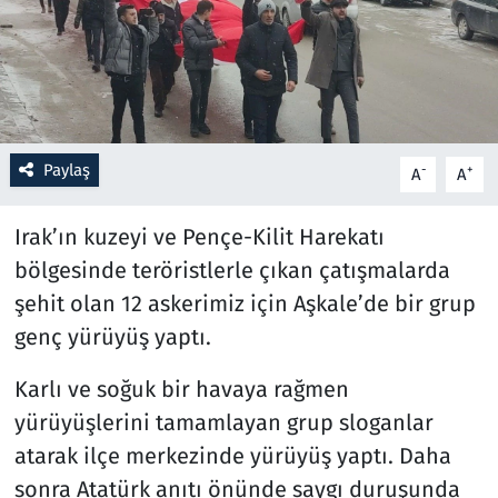
Resmi İlanlar
Rüya Tabirleri
Sağlık
Paylaş
-
+
A
A
Savunma Sanayi
Irak’ın kuzeyi ve Pençe-Kilit Harekatı
bölgesinde teröristlerle çıkan çatışmalarda
Seçim 2023
şehit olan 12 askerimiz için Aşkale’de bir grup
genç yürüyüş yaptı.
Spor
Karlı ve soğuk bir havaya rağmen
Teknoloji ve Bilim
yürüyüşlerini tamamlayan grup sloganlar
Televizyon
atarak ilçe merkezinde yürüyüş yaptı. Daha
sonra Atatürk anıtı önünde saygı duruşunda