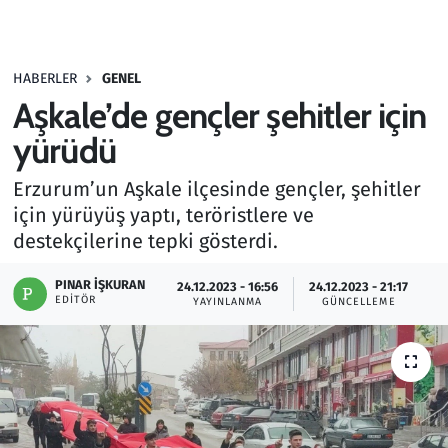
Gündem
HABERLER
GENEL
Haber
Aşkale’de gençler şehitler için
Kültür Sanat
yürüdü
Erzurum’un Aşkale ilçesinde gençler, şehitler
Kurumsal Haberler
için yürüyüş yaptı, teröristlere ve
destekçilerine tepki gösterdi.
Lezzet Durağı
PINAR İŞKURAN
24.12.2023 - 16:56
24.12.2023 - 21:17
Memur ve Kamu
EDITÖR
YAYINLANMA
GÜNCELLEME
Otomobil
Oyun
Ramazan