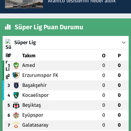
Aramco tesislerini hedef aldık
Süper Lig Puan Durumu
Süper Lig
#
Takım
O
P
Amed
0
0
1
Erzurumspor FK
0
0
2
Başakşehir
0
0
3
Kocaelispor
0
0
4
Beşiktaş
0
0
5
Eyüpspor
0
0
6
Galatasaray
0
0
7