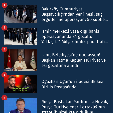
1
Bakırköy Cumhuriyet
Başsavcılığı'ndan yeni nesil suç
örgütlerine operasyon: 50 şüpheli
hakkında gözaltı kararı
2
İzmir merkezli yasa dışı bahis
operasyonunda 34 gözaltı:
Yaklaşık 2 Milyar liralık para trafiği
tespit edildi
3
İzmit Belediyesi'ne operasyon!
Başkan Fatma Kaplan Hürriyet ve
eşi gözaltına alındı
4
Oğuzhan Uğur’un ifadesi ilk kez
Diriliş Postası'nda!
5
Rusya Başbakan Yardımcısı Novak,
Rusya-Türkiye enerji ortaklığının
stratejik nitelikte olduğunu