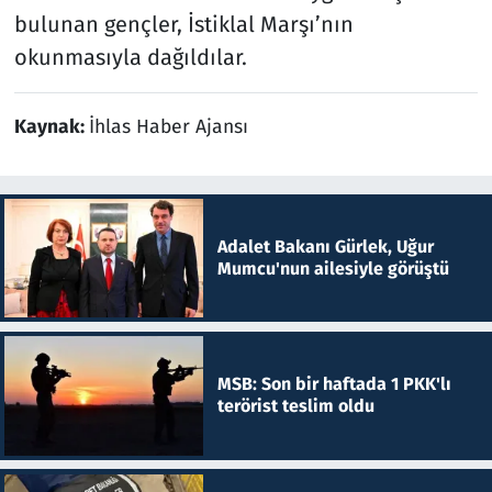
bulunan gençler, İstiklal Marşı’nın
okunmasıyla dağıldılar.
Kaynak:
İhlas Haber Ajansı
Adalet Bakanı Gürlek, Uğur
Mumcu'nun ailesiyle görüştü
MSB: Son bir haftada 1 PKK'lı
terörist teslim oldu