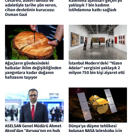
Cesareti, askeri dehası ve
Kalkınma ajansları geçen yıl
adaletiyle tarihe yön veren,
yaklaşık 7 bin kadının
cihan devletinin kurucusu:
istihdamına katkı sağladı
Osman Gazi
Ağaçların gövdesindeki
İstanbul Modern'deki "Yüzen
halkalar iklim değişikliğinden
Adalar" sergisini yaklaşık 2
yangınlara kadar doğanın
milyon 750 bin kişi ziyaret etti
hafızasını taşıyor
ASELSAN Genel Müdürü Ahmet
Dünya'ya düşme tehlikesi
Akyol'dan "Avrupa'nın en hızlı
bulunan NASA teleskobu için