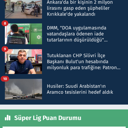
Ankara'da bir kişinin 2 milyon
lirasını gasp eden şüpheliler
Kırıkkale'de yakalandı
8
DMM, "DOA uygulamasında
vatandaşlara ödenen iade
tutarlarının düşürüldüğü"
iddiasını yalanladı
9
Tutuklanan CHP Silivri İlçe
Başkanı Bulut'un hesabında
milyonluk para trafiğine: Patron
talimat verdi, ben gönderdim
10
Husiler: Suudi Arabistan'ın
Aramco tesislerini hedef aldık
Süper Lig Puan Durumu