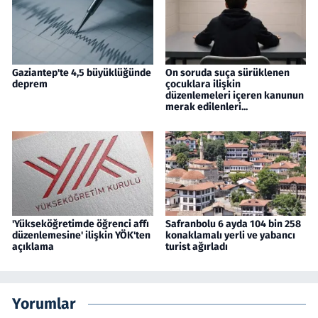
Gaziantep'te 4,5 büyüklüğünde
On soruda suça sürüklenen
deprem
çocuklara ilişkin
düzenlemeleri içeren kanunun
merak edilenleri...
'Yükseköğretimde öğrenci affı
Safranbolu 6 ayda 104 bin 258
düzenlemesine' ilişkin YÖK'ten
konaklamalı yerli ve yabancı
açıklama
turist ağırladı
Yorumlar