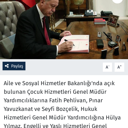
Resmi İlanlar
Rüya Tabirleri
Sağlık
Savunma Sanayi
Paylaş
-
+
A
A
Seçim 2023
Aile ve Sosyal Hizmetler Bakanlığı'nda açık
Spor
bulunan Çocuk Hizmetleri Genel Müdür
Yardımcılıklarına Fatih Pehlivan, Pınar
Teknoloji ve Bilim
Yavuzkanat ve Seyfi Bozçelik, Hukuk
Televizyon
Hizmetleri Genel Müdür Yardımcılığına Hülya
Yılmaz, Engelli ve Yaşlı Hizmetleri Genel