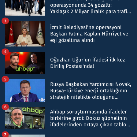
operasyonunda 34 gözaltı:
Yaklaşık 2 Milyar liralık para trafiği
tespit edildi
3
İzmit Belediyesi'ne operasyon!
Başkan Fatma Kaplan Hürriyet ve
eşi gözaltına alındı
4
Oğuzhan Uğur’un ifadesi ilk kez
Diriliş Postası'nda!
5
Rusya Başbakan Yardımcısı Novak,
Rusya-Türkiye enerji ortaklığının
stratejik nitelikte olduğunu
belirtti
6
Ahbap soruşturmasında ifadeler
birbirine girdi: Dokuz şüphelinin
ifadelerinden ortaya çıkan tablo
şok etti
7