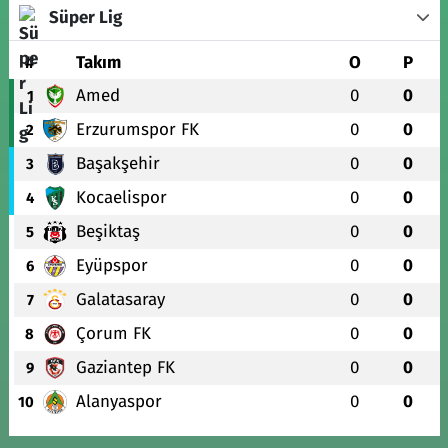
Süper Lig
#
Takım
O
P
Amed
0
0
1
Erzurumspor FK
0
0
2
Başakşehir
0
0
3
Kocaelispor
0
0
4
Beşiktaş
0
0
5
Eyüpspor
0
0
6
Galatasaray
0
0
7
Çorum FK
0
0
8
Gaziantep FK
0
0
9
Alanyaspor
0
0
10