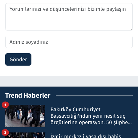
Gönder
Trend Haberler
1
Bakırköy Cumhuriyet
Başsavcılığı'ndan yeni nesil suç
örgütlerine operasyon: 50 şüpheli
hakkında gözaltı kararı
2
İzmir merkezli yasa dışı bahis