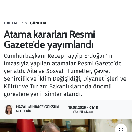
Gündem
HABERLER
GÜNDEM
Haber
Atama kararları Resmi
Kültür Sanat
Gazete'de yayımlandı
Cumhurbaşkanı Recep Tayyip Erdoğan'ın
Kurumsal Haberler
imzasıyla yapılan atamalar Resmi Gazete’de
yer aldı. Aile ve Sosyal Hizmetler, Çevre,
Lezzet Durağı
Şehircilik ve İklim Değişikliği, Diyanet İşleri ve
Memur ve Kamu
Kültür ve Turizm Bakanlıklarında önemli
görevlere yeni isimler atandı.
Otomobil
HAZAL MIHRACE GÖKSUN
15.03.2025 - 01:18
MUHABIR
YAYINLANMA
Oyun
Ramazan