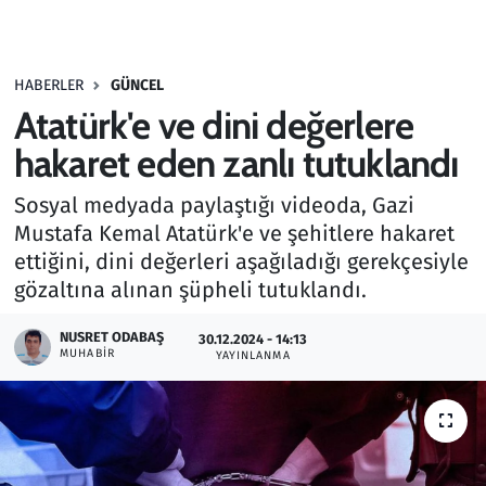
Gündem
HABERLER
GÜNCEL
Haber
Atatürk'e ve dini değerlere
Kültür Sanat
hakaret eden zanlı tutuklandı
Sosyal medyada paylaştığı videoda, Gazi
Kurumsal Haberler
Mustafa Kemal Atatürk'e ve şehitlere hakaret
ettiğini, dini değerleri aşağıladığı gerekçesiyle
Lezzet Durağı
gözaltına alınan şüpheli tutuklandı.
Memur ve Kamu
NUSRET ODABAŞ
30.12.2024 - 14:13
MUHABIR
YAYINLANMA
Otomobil
Oyun
Ramazan