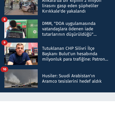
Ankara'da bir kişinin 2 milyon
lirasını gasp eden şüpheliler
Kırıkkale'de yakalandı
8
DMM, "DOA uygulamasında
vatandaşlara ödenen iade
tutarlarının düşürüldüğü"
iddiasını yalanladı
9
Tutuklanan CHP Silivri İlçe
Başkanı Bulut'un hesabında
milyonluk para trafiğine: Patron
talimat verdi, ben gönderdim
10
Husiler: Suudi Arabistan'ın
Aramco tesislerini hedef aldık