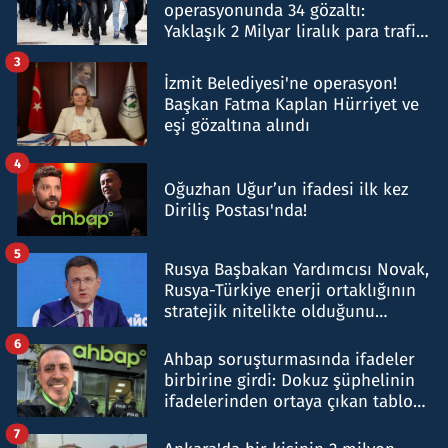
operasyonunda 34 gözaltı:
Yaklaşık 2 Milyar liralık para trafiği
tespit edildi
3
İzmit Belediyesi'ne operasyon!
Başkan Fatma Kaplan Hürriyet ve
eşi gözaltına alındı
4
Oğuzhan Uğur’un ifadesi ilk kez
Diriliş Postası'nda!
5
Rusya Başbakan Yardımcısı Novak,
Rusya-Türkiye enerji ortaklığının
stratejik nitelikte olduğunu
belirtti
6
Ahbap soruşturmasında ifadeler
birbirine girdi: Dokuz şüphelinin
ifadelerinden ortaya çıkan tablo
şok etti
7