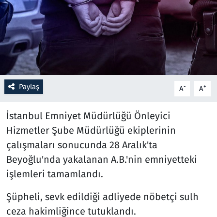
Resmi İlanlar
Rüya Tabirleri
Sağlık
Paylaş
-
+
A
A
Savunma Sanayi
İstanbul Emniyet Müdürlüğü Önleyici
Seçim 2023
Hizmetler Şube Müdürlüğü ekiplerinin
çalışmaları sonucunda 28 Aralık'ta
Spor
Beyoğlu'nda yakalanan A.B.'nin emniyetteki
Teknoloji ve Bilim
işlemleri tamamlandı.
Televizyon
Şüpheli, sevk edildiği adliyede nöbetçi sulh
ceza hakimliğince tutuklandı.