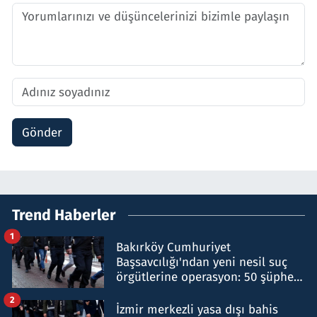
Gönder
Trend Haberler
1
Bakırköy Cumhuriyet
Başsavcılığı'ndan yeni nesil suç
örgütlerine operasyon: 50 şüpheli
hakkında gözaltı kararı
2
İzmir merkezli yasa dışı bahis