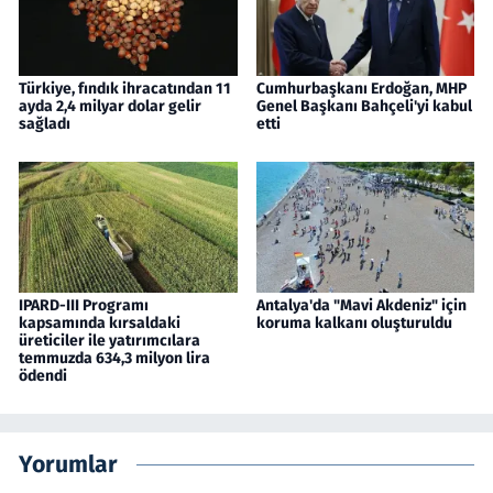
Türkiye, fındık ihracatından 11
Cumhurbaşkanı Erdoğan, MHP
ayda 2,4 milyar dolar gelir
Genel Başkanı Bahçeli'yi kabul
sağladı
etti
IPARD-III Programı
Antalya'da "Mavi Akdeniz" için
kapsamında kırsaldaki
koruma kalkanı oluşturuldu
üreticiler ile yatırımcılara
temmuzda 634,3 milyon lira
ödendi
Yorumlar