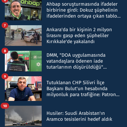
Ahbap soruşturmasında ifadeler
birbirine girdi: Dokuz şüphelinin
ifadelerinden ortaya çıkan tablo
şok etti
7
Ankara'da bir kişinin 2 milyon
lirasını gasp eden şüpheliler
Kırıkkale'de yakalandı
8
DMM, "DOA uygulamasında
vatandaşlara ödenen iade
tutarlarının düşürüldüğü"
iddiasını yalanladı
9
Tutuklanan CHP Silivri İlçe
Başkanı Bulut'un hesabında
milyonluk para trafiğine: Patron
talimat verdi, ben gönderdim
10
Husiler: Suudi Arabistan'ın
Aramco tesislerini hedef aldık