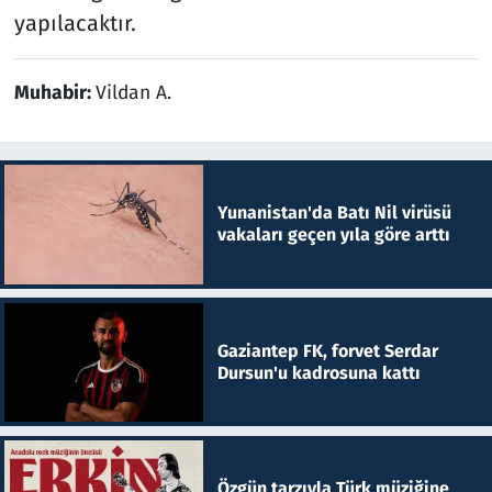
yapılacaktır.
Muhabir:
Vildan A.
Yunanistan'da Batı Nil virüsü
vakaları geçen yıla göre arttı
Gaziantep FK, forvet Serdar
Dursun'u kadrosuna kattı
Özgün tarzıyla Türk müziğine