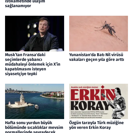
istikametinde ulaşım
sağlanamıyor
Musk’tan Fransa'daki
Yunanistan'da Batı Nil virüsü
seçimlerde yabancı
vakaları geçen yıla göre arttı
müdahaleyi önlemek için X’in
kapatılmasını isteyen
siyasetçiye tepki
Hafta sonu yurdun büyük
Özgün tarzıyla Türk müziğine
bölümünde sıcaklıklar mevsim
yön veren Erkin Koray
normallerinde seyredecek