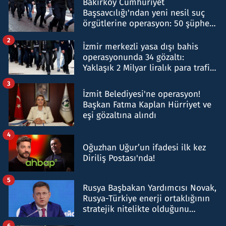
Bakırköy Cumhuriyet
Başsavcılığı'ndan yeni nesil suç
örgütlerine operasyon: 50 şüpheli
hakkında gözaltı kararı
2
İzmir merkezli yasa dışı bahis
operasyonunda 34 gözaltı:
Yaklaşık 2 Milyar liralık para trafiği
tespit edildi
3
İzmit Belediyesi'ne operasyon!
Başkan Fatma Kaplan Hürriyet ve
eşi gözaltına alındı
4
Oğuzhan Uğur’un ifadesi ilk kez
Diriliş Postası'nda!
5
Rusya Başbakan Yardımcısı Novak,
Rusya-Türkiye enerji ortaklığının
stratejik nitelikte olduğunu
belirtti
6