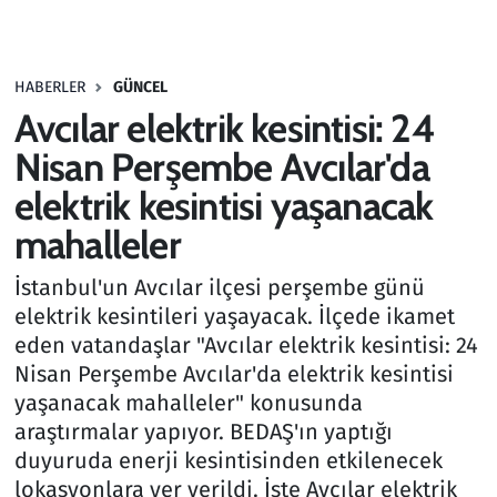
Gündem
HABERLER
GÜNCEL
Haber
Avcılar elektrik kesintisi: 24
Kültür Sanat
Nisan Perşembe Avcılar'da
elektrik kesintisi yaşanacak
Kurumsal Haberler
mahalleler
Lezzet Durağı
İstanbul'un Avcılar ilçesi perşembe günü
elektrik kesintileri yaşayacak. İlçede ikamet
Memur ve Kamu
eden vatandaşlar "Avcılar elektrik kesintisi: 24
Nisan Perşembe Avcılar'da elektrik kesintisi
Otomobil
yaşanacak mahalleler" konusunda
araştırmalar yapıyor. BEDAŞ'ın yaptığı
Oyun
duyuruda enerji kesintisinden etkilenecek
lokasyonlara yer verildi. İşte Avcılar elektrik
Ramazan