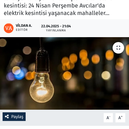
kesintisi: 24 Nisan Perşembe Avcılar'da
elektrik kesintisi yaşanacak mahalleler...
Resmi İlanlar
VILDAN A.
22.04.2025 - 21:04
Rüya Tabirleri
EDITÖR
YAYINLANMA
Sağlık
Savunma Sanayi
Seçim 2023
Spor
Teknoloji ve Bilim
Televizyon
Paylaş
-
+
A
A