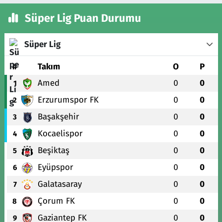
Süper Lig Puan Durumu
Süper Lig
#
Takım
O
P
Amed
0
0
1
Erzurumspor FK
0
0
2
Başakşehir
0
0
3
Kocaelispor
0
0
4
Beşiktaş
0
0
5
Eyüpspor
0
0
6
Galatasaray
0
0
7
Çorum FK
0
0
8
Gaziantep FK
0
0
9