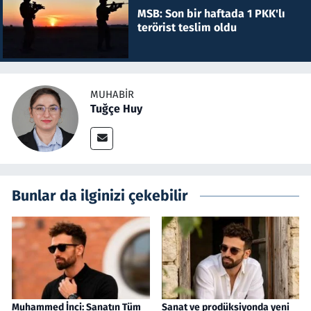
MSB: Son bir haftada 1 PKK'lı
terörist teslim oldu
MUHABIR
Tuğçe Huy
Bunlar da ilginizi çekebilir
Muhammed İnci: Sanatın Tüm
Sanat ve prodüksiyonda yeni