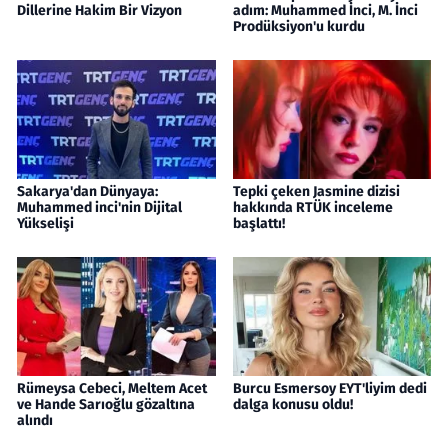
Dillerine Hakim Bir Vizyon
adım: Muhammed İnci, M. İnci
Prodüksiyon'u kurdu
Sakarya'dan Dünyaya:
Tepki çeken Jasmine dizisi
Muhammed inci'nin Dijital
hakkında RTÜK inceleme
Yükselişi
başlattı!
Rümeysa Cebeci, Meltem Acet
Burcu Esmersoy EYT'liyim dedi
ve Hande Sarıoğlu gözaltına
dalga konusu oldu!
alındı