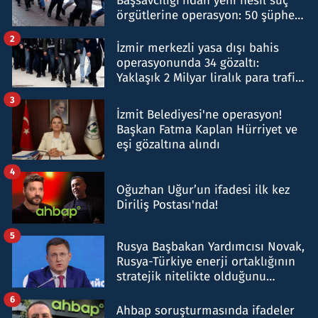
Başsavcılığı'ndan yeni nesil suç
örgütlerine operasyon: 50 şüpheli
hakkında gözaltı kararı
2
İzmir merkezli yasa dışı bahis
operasyonunda 34 gözaltı:
Yaklaşık 2 Milyar liralık para trafiği
tespit edildi
3
İzmit Belediyesi'ne operasyon!
Başkan Fatma Kaplan Hürriyet ve
eşi gözaltına alındı
4
Oğuzhan Uğur’un ifadesi ilk kez
Diriliş Postası'nda!
5
Rusya Başbakan Yardımcısı Novak,
Rusya-Türkiye enerji ortaklığının
stratejik nitelikte olduğunu
belirtti
6
Ahbap soruşturmasında ifadeler