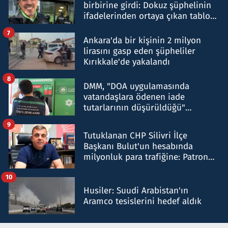
birbirine girdi: Dokuz şüphelinin
ifadelerinden ortaya çıkan tablo
şok etti
7
Ankara'da bir kişinin 2 milyon
lirasını gasp eden şüpheliler
Kırıkkale'de yakalandı
8
DMM, "DOA uygulamasında
vatandaşlara ödenen iade
tutarlarının düşürüldüğü"
iddiasını yalanladı
9
Tutuklanan CHP Silivri İlçe
Başkanı Bulut'un hesabında
milyonluk para trafiğine: Patron
talimat verdi, ben gönderdim
10
Husiler: Suudi Arabistan'ın
Aramco tesislerini hedef aldık