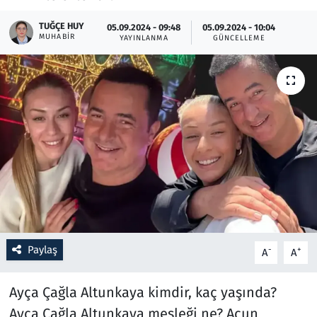
TUĞÇE HUY
05.09.2024 - 09:48
05.09.2024 - 10:04
Resmi İlanlar
MUHABIR
YAYINLANMA
GÜNCELLEME
Rüya Tabirleri
Sağlık
Savunma Sanayi
Seçim 2023
Spor
Teknoloji ve Bilim
Paylaş
-
+
A
A
Televizyon
Ayça Çağla Altunkaya kimdir, kaç yaşında?
Ayça Çağla Altunkaya mesleği ne? Acun