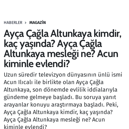
Gündem
HABERLER
MAGAZIN
Haber
Ayça Çağla Altunkaya kimdir,
Kültür Sanat
kaç yaşında? Ayça Çağla
Altunkaya mesleği ne? Acun
Kurumsal Haberler
kiminle evlendi?
Lezzet Durağı
Uzun süredir televizyon dünyasının ünlü ismi
Acun Ilıcalı ile birlikte olan Ayça Çağla
Memur ve Kamu
Altunkaya, son dönemde evlilik iddialarıyla
gündeme gelmeye başladı. Bu soruya yanıt
Otomobil
arayanlar konuyu araştırmaya başladı. Peki,
Ayça Çağla Altunkaya kimdir, kaç yaşında?
Oyun
Ayça Çağla Altunkaya mesleği ne? Acun
kiminle evlendi?
Ramazan