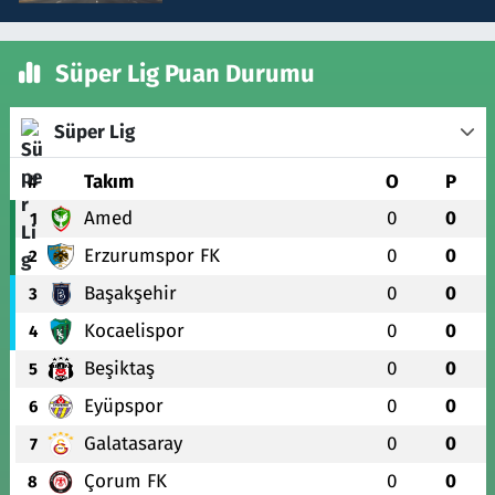
Süper Lig Puan Durumu
Süper Lig
#
Takım
O
P
Amed
0
0
1
Erzurumspor FK
0
0
2
Başakşehir
0
0
3
Kocaelispor
0
0
4
Beşiktaş
0
0
5
Eyüpspor
0
0
6
Galatasaray
0
0
7
Çorum FK
0
0
8