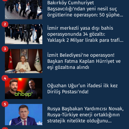
Bakırköy Cumhuriyet
Başsavcılığı'ndan yeni nesil suç
örgütlerine operasyon: 50 şüpheli
hakkında gözaltı kararı
2
İzmir merkezli yasa dışı bahis
operasyonunda 34 gözaltı:
Yaklaşık 2 Milyar liralık para trafiği
tespit edildi
3
İzmit Belediyesi'ne operasyon!
Başkan Fatma Kaplan Hürriyet ve
eşi gözaltına alındı
4
Oğuzhan Uğur’un ifadesi ilk kez
Diriliş Postası'nda!
5
Rusya Başbakan Yardımcısı Novak,
Rusya-Türkiye enerji ortaklığının
stratejik nitelikte olduğunu
belirtti