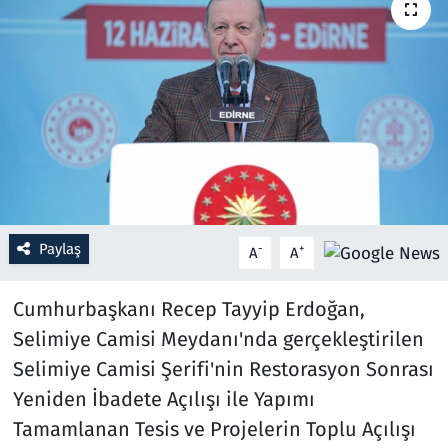
Resmi İlanlar
Rüya Tabirleri
Sağlık
Savunma Sanayi
Paylaş
Seçim 2023
-
+
A
A
Spor
Cumhurbaşkanı Recep Tayyip Erdoğan,
Selimiye Camisi Meydanı'nda gerçekleştirilen
Teknoloji ve Bilim
Selimiye Camisi Şerifi'nin Restorasyon Sonrası
Yeniden İbadete Açılışı ile Yapımı
Televizyon
Tamamlanan Tesis ve Projelerin Toplu Açılışı