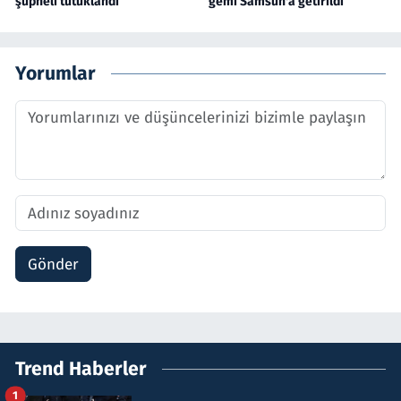
şüpheli tutuklandı
gemi Samsun'a getirildi
Yorumlar
Gönder
Trend Haberler
1