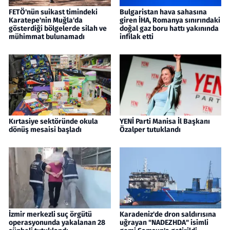
FETÖ'nün suikast timindeki
Bulgaristan hava sahasına
Karatepe'nin Muğla'da
giren İHA, Romanya sınırındaki
gösterdiği bölgelerde silah ve
doğal gaz boru hattı yakınında
mühimmat bulunamadı
infilak etti
Kırtasiye sektöründe okula
YENİ Parti Manisa İl Başkanı
dönüş mesaisi başladı
Özalper tutuklandı
İzmir merkezli suç örgütü
Karadeniz'de dron saldırısına
operasyonunda yakalanan 28
uğrayan "NADEZHDA" isimli