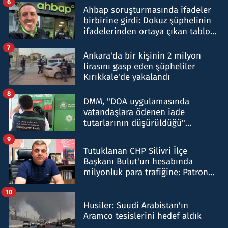
6
Ahbap soruşturmasında ifadeler
birbirine girdi: Dokuz şüphelinin
ifadelerinden ortaya çıkan tablo
şok etti
7
Ankara'da bir kişinin 2 milyon
lirasını gasp eden şüpheliler
Kırıkkale'de yakalandı
8
DMM, "DOA uygulamasında
vatandaşlara ödenen iade
tutarlarının düşürüldüğü"
iddiasını yalanladı
9
Tutuklanan CHP Silivri İlçe
Başkanı Bulut'un hesabında
milyonluk para trafiğine: Patron
talimat verdi, ben gönderdim
10
Husiler: Suudi Arabistan'ın
Aramco tesislerini hedef aldık