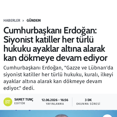
Gündem
HABERLER
GÜNDEM
Haber
Cumhurbaşkanı Erdoğan:
Kültür Sanat
Siyonist katiller her türlü
hukuku ayaklar altına alarak
Kurumsal Haberler
kan dökmeye devam ediyor
Lezzet Durağı
Cumhurbaşkanı Erdoğan, "Gazze ve Lübnan'da
siyonist katiller her türlü hukuku, kuralı, ilkeyi
Memur ve Kamu
ayaklar altına alarak kan dökmeye devam
ediyor." dedi.
Otomobil
SAMET TUNÇ
12.06.2026 - 16:56
3 DK
Oyun
EDITÖR
YAYINLANMA
OKUNMA SÜRESI
Ramazan