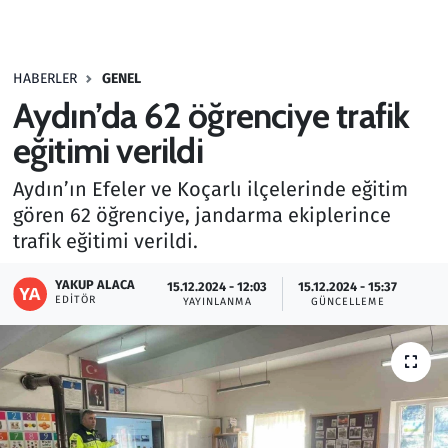
Gündem
HABERLER
GENEL
Haber
Aydın’da 62 öğrenciye trafik
Kültür Sanat
eğitimi verildi
Aydın’ın Efeler ve Koçarlı ilçelerinde eğitim
Kurumsal Haberler
gören 62 öğrenciye, jandarma ekiplerince
trafik eğitimi verildi.
Lezzet Durağı
YAKUP ALACA
15.12.2024 - 12:03
15.12.2024 - 15:37
Memur ve Kamu
EDITÖR
YAYINLANMA
GÜNCELLEME
Otomobil
Oyun
Ramazan