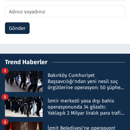
Gönder
Trend Haberler
1
Bakırköy Cumhuriyet
Başsavcılığı'ndan yeni nesil suç
örgütlerine operasyon: 50 şüpheli
hakkında gözaltı kararı
2
İzmir merkezli yasa dışı bahis
operasyonunda 34 gözaltı:
Yaklaşık 2 Milyar liralık para trafiği
tespit edildi
3
İzmit Belediyesi'ne operasyon!