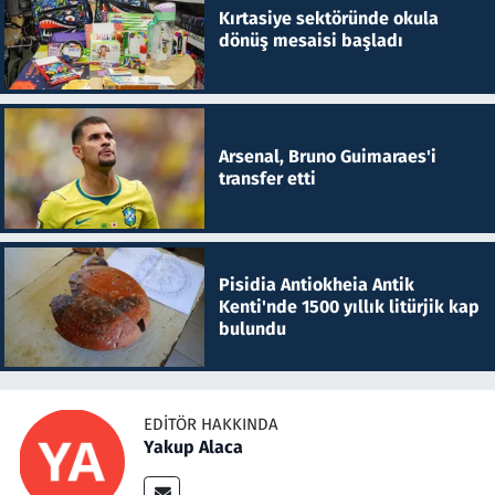
Kırtasiye sektöründe okula
dönüş mesaisi başladı
Arsenal, Bruno Guimaraes'i
transfer etti
Pisidia Antiokheia Antik
Kenti'nde 1500 yıllık litürjik kap
bulundu
EDITÖR HAKKINDA
Yakup Alaca