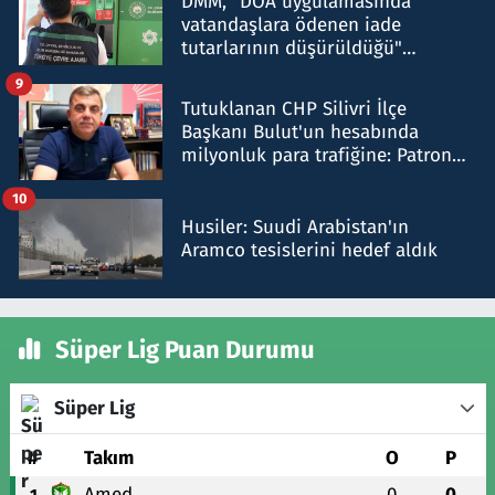
DMM, "DOA uygulamasında
vatandaşlara ödenen iade
tutarlarının düşürüldüğü"
iddiasını yalanladı
9
Tutuklanan CHP Silivri İlçe
Başkanı Bulut'un hesabında
milyonluk para trafiğine: Patron
talimat verdi, ben gönderdim
10
Husiler: Suudi Arabistan'ın
Aramco tesislerini hedef aldık
Süper Lig Puan Durumu
Süper Lig
#
Takım
O
P
Amed
0
0
1