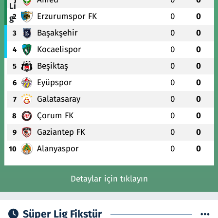
Erzurumspor FK
0
0
2
Başakşehir
0
0
3
Kocaelispor
0
0
4
Beşiktaş
0
0
5
Eyüpspor
0
0
6
Galatasaray
0
0
7
Çorum FK
0
0
8
Gaziantep FK
0
0
9
Alanyaspor
0
0
10
Detaylar için tıklayın
Süper Lig Fikstür