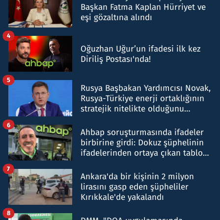
Başkan Fatma Kaplan Hürriyet ve
eşi gözaltına alındı
4
Oğuzhan Uğur’un ifadesi ilk kez
Diriliş Postası'nda!
5
Rusya Başbakan Yardımcısı Novak,
Rusya-Türkiye enerji ortaklığının
stratejik nitelikte olduğunu
belirtti
6
Ahbap soruşturmasında ifadeler
birbirine girdi: Dokuz şüphelinin
ifadelerinden ortaya çıkan tablo
şok etti
7
Ankara'da bir kişinin 2 milyon
lirasını gasp eden şüpheliler
Kırıkkale'de yakalandı
8