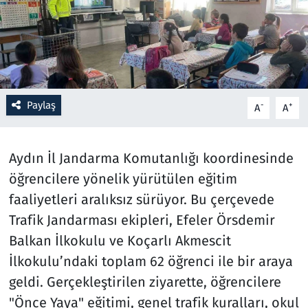
Resmi İlanlar
Rüya Tabirleri
Sağlık
Paylaş
-
+
A
A
Savunma Sanayi
Aydın İl Jandarma Komutanlığı koordinesinde
Seçim 2023
öğrencilere yönelik yürütülen eğitim
faaliyetleri aralıksız sürüyor. Bu çerçevede
Spor
Trafik Jandarması ekipleri, Efeler Örsdemir
Balkan İlkokulu ve Koçarlı Akmescit
Teknoloji ve Bilim
İlkokulu’ndaki toplam 62 öğrenci ile bir araya
Televizyon
geldi. Gerçekleştirilen ziyarette, öğrencilere
"Önce Yaya" eğitimi, genel trafik kuralları, okul