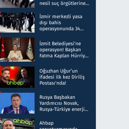
nesil suç örgütlerine
operasyon: 50 şüpheli
hakkında gözaltı kararı
İzmir merkezli yasa
dışı bahis
operasyonunda 34
gözaltı: Yaklaşık 2
Milyar liralık para
İzmit Belediyesi'ne
trafiği tespit edildi
operasyon! Başkan
Fatma Kaplan Hürriyet
ve eşi gözaltına alındı
Oğuzhan Uğur’un
ifadesi ilk kez Diriliş
Postası'nda!
Rusya Başbakan
Yardımcısı Novak,
Rusya-Türkiye enerji
ortaklığının stratejik
nitelikte olduğunu
Ahbap
belirtti