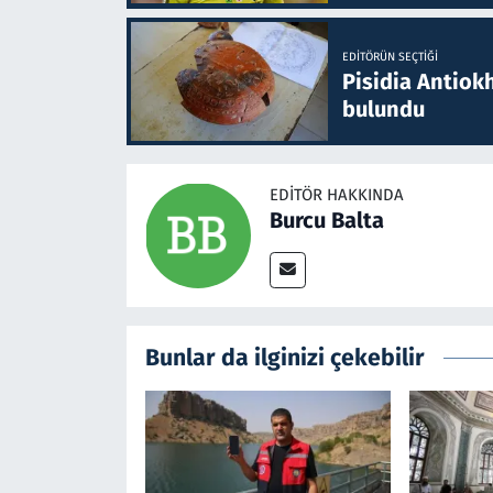
EDITÖRÜN SEÇTIĞI
Pisidia Antiokh
bulundu
EDITÖR HAKKINDA
Burcu Balta
Bunlar da ilginizi çekebilir