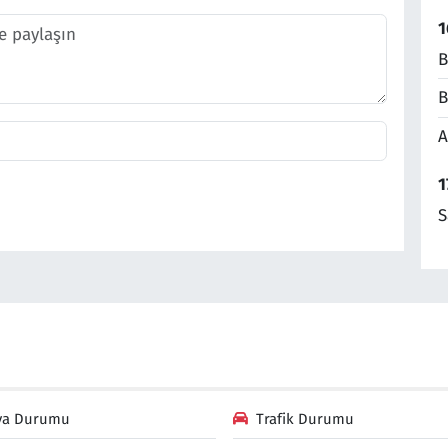
1
B
B
A
1
S
va Durumu
Trafik Durumu