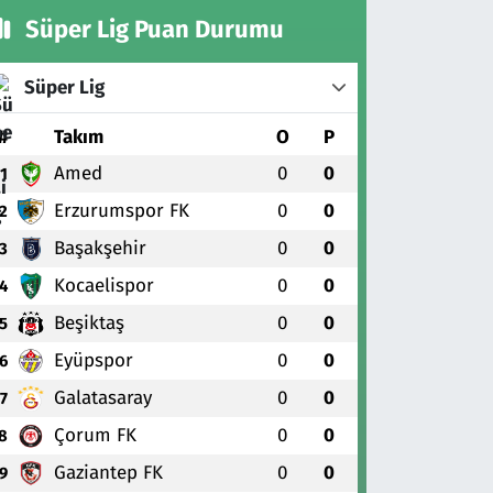
Süper Lig Puan Durumu
Süper Lig
#
Takım
O
P
Amed
0
0
1
Erzurumspor FK
0
0
2
Başakşehir
0
0
3
Kocaelispor
0
0
4
Beşiktaş
0
0
5
Eyüpspor
0
0
6
Galatasaray
0
0
7
Çorum FK
0
0
8
Gaziantep FK
0
0
9