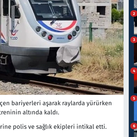
2
3
4
5
en bariyerleri aşarak raylarda yürürken
reninin altında kaldı.
ne polis ve sağlık ekipleri intikal etti.
6