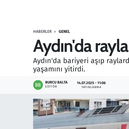
Resmi İlanlar
Rüya Tabirleri
HABERLER
GENEL
Aydın'da rayl
Sağlık
Savunma Sanayi
Aydın'da bariyeri aşıp raylar
yaşamını yitirdi.
Seçim 2023
BURCU BALTA
14.07.2025 - 11:06
Spor
EDITÖR
YAYINLANMA
Teknoloji ve Bilim
Televizyon