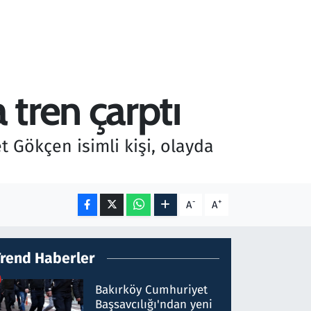
tren çarptı
t Gökçen isimli kişi, olayda
-
+
A
A
Trend Haberler
Bakırköy Cumhuriyet
Başsavcılığı'ndan yeni