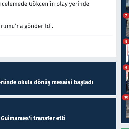
 incelemede Gökçen’in olay yerinde
7
urumu’na gönderildi.
8
9
öründe okula dönüş mesaisi başladı
10
Guimaraes'i transfer etti