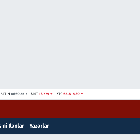
ALTIN
6660.55
BİST
13.779
BTC
64.815,30
mi İlanlar
Yazarlar