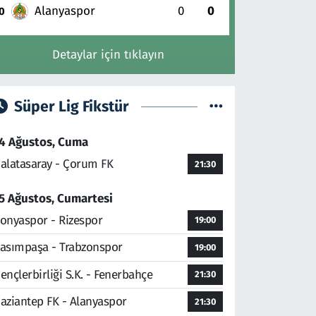
Alanyaspor
0
0
0
Detaylar için tıklayın
Süper Lig Fikstür
4 Ağustos, Cuma
alatasaray - Çorum FK
21:30
5 Ağustos, Cumartesi
onyaspor - Rizespor
19:00
asımpaşa - Trabzonspor
19:00
ençlerbirliği S.K. - Fenerbahçe
21:30
aziantep FK - Alanyaspor
21:30