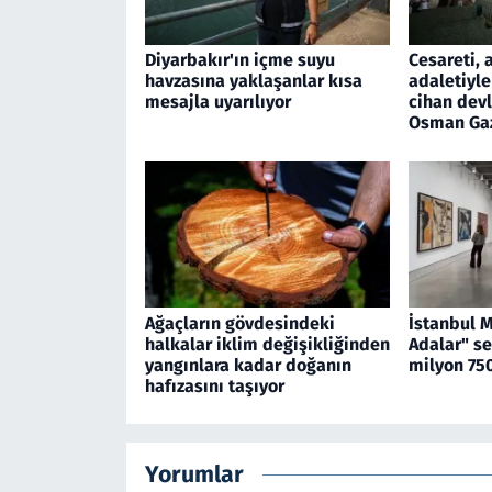
Diyarbakır'ın içme suyu
Cesareti, 
havzasına yaklaşanlar kısa
adaletiyle
mesajla uyarılıyor
cihan devl
Osman Ga
Ağaçların gövdesindeki
İstanbul 
halkalar iklim değişikliğinden
Adalar" se
yangınlara kadar doğanın
milyon 750
hafızasını taşıyor
Yorumlar