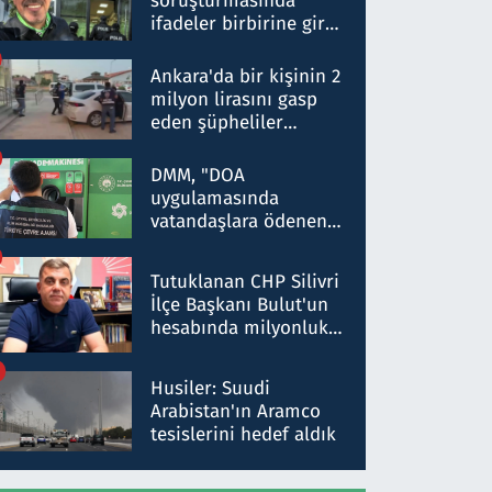
soruşturmasında
ifadeler birbirine girdi:
Dokuz şüphelinin
ifadelerinden ortaya
Ankara'da bir kişinin 2
çıkan tablo şok etti
milyon lirasını gasp
eden şüpheliler
Kırıkkale'de yakalandı
DMM, "DOA
uygulamasında
vatandaşlara ödenen
iade tutarlarının
düşürüldüğü" iddiasını
Tutuklanan CHP Silivri
yalanladı
İlçe Başkanı Bulut'un
hesabında milyonluk
para trafiğine: Patron
talimat verdi, ben
Husiler: Suudi
gönderdim
Arabistan'ın Aramco
tesislerini hedef aldık