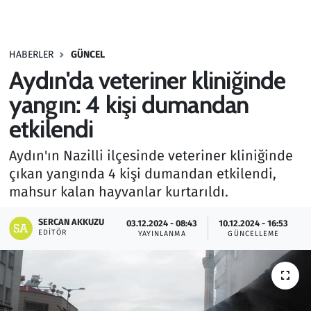
Gündem
HABERLER
GÜNCEL
Haber
Aydın'da veteriner kliniğinde
Kültür Sanat
yangın: 4 kişi dumandan
etkilendi
Kurumsal Haberler
Aydın'ın Nazilli ilçesinde veteriner kliniğinde
Lezzet Durağı
çıkan yangında 4 kişi dumandan etkilendi,
mahsur kalan hayvanlar kurtarıldı.
Memur ve Kamu
SERCAN AKKUZU
03.12.2024 - 08:43
10.12.2024 - 16:53
EDITÖR
YAYINLANMA
GÜNCELLEME
Otomobil
Oyun
Ramazan