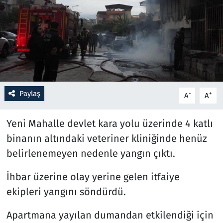
Resmi İlanlar
Rüya Tabirleri
Sağlık
Paylaş
-
+
A
A
Savunma Sanayi
Yeni Mahalle devlet kara yolu üzerinde 4 katlı
Seçim 2023
binanın altındaki veteriner kliniğinde henüz
Spor
belirlenemeyen nedenle yangın çıktı.
Teknoloji ve Bilim
İhbar üzerine olay yerine gelen itfaiye
ekipleri yangını söndürdü.
Televizyon
Apartmana yayılan dumandan etkilendiği için