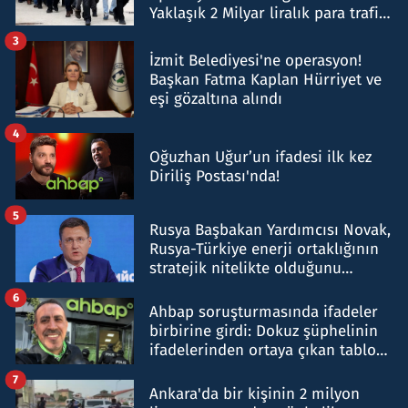
Yaklaşık 2 Milyar liralık para trafiği
tespit edildi
3
İzmit Belediyesi'ne operasyon!
Başkan Fatma Kaplan Hürriyet ve
eşi gözaltına alındı
4
Oğuzhan Uğur’un ifadesi ilk kez
Diriliş Postası'nda!
5
Rusya Başbakan Yardımcısı Novak,
Rusya-Türkiye enerji ortaklığının
stratejik nitelikte olduğunu
belirtti
6
Ahbap soruşturmasında ifadeler
birbirine girdi: Dokuz şüphelinin
ifadelerinden ortaya çıkan tablo
şok etti
7
Ankara'da bir kişinin 2 milyon