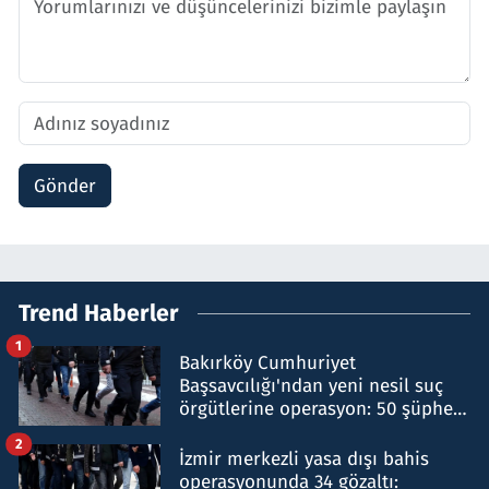
Gönder
Trend Haberler
1
Bakırköy Cumhuriyet
Başsavcılığı'ndan yeni nesil suç
örgütlerine operasyon: 50 şüpheli
hakkında gözaltı kararı
2
İzmir merkezli yasa dışı bahis
operasyonunda 34 gözaltı: