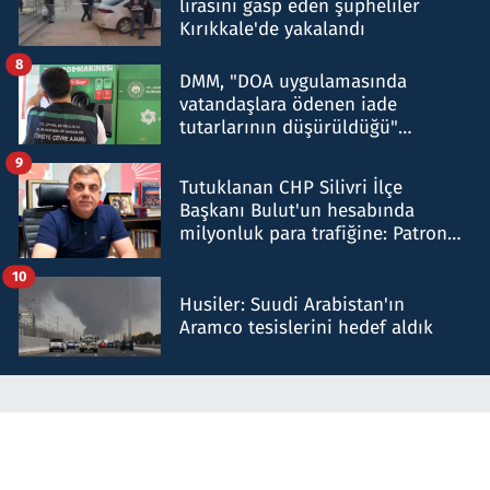
lirasını gasp eden şüpheliler
Kırıkkale'de yakalandı
8
DMM, "DOA uygulamasında
vatandaşlara ödenen iade
tutarlarının düşürüldüğü"
iddiasını yalanladı
9
Tutuklanan CHP Silivri İlçe
Başkanı Bulut'un hesabında
milyonluk para trafiğine: Patron
talimat verdi, ben gönderdim
10
Husiler: Suudi Arabistan'ın
Aramco tesislerini hedef aldık