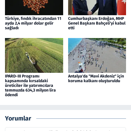
Türkiye, fındık ihracatından 11
Cumhurbaşkanı Erdoğan, MHP
ayda 2,4 milyar dolar gelir
Genel Başkanı Bahçeli'yi kabul
sağladı
etti
IPARD-III Programı
Antalya'da "Mavi Akdeniz" için
kapsamında kırsaldaki
koruma kalkanı oluşturuldu
üreticiler ile yatırımcılara
temmuzda 634,3 milyon lira
ödendi
Yorumlar