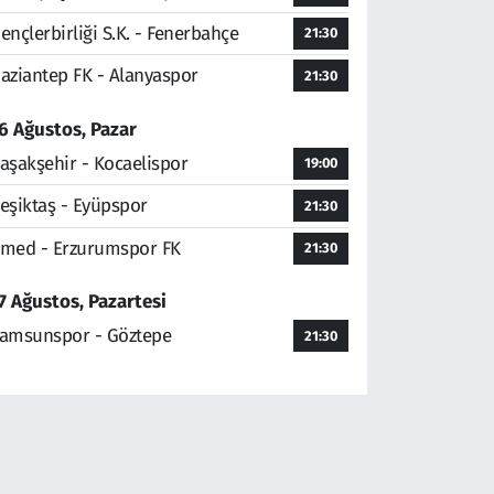
ençlerbirliği S.K. - Fenerbahçe
21:30
aziantep FK - Alanyaspor
21:30
6 Ağustos, Pazar
aşakşehir - Kocaelispor
19:00
eşiktaş - Eyüpspor
21:30
med - Erzurumspor FK
21:30
7 Ağustos, Pazartesi
amsunspor - Göztepe
21:30