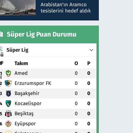
gönderdim
Arabistan'ın Aramco
tesislerini hedef aldık
Süper Lig Puan Durumu
Süper Lig
#
Takım
O
P
Amed
0
0
1
Erzurumspor FK
0
0
2
Başakşehir
0
0
3
Kocaelispor
0
0
4
Beşiktaş
0
0
5
Eyüpspor
0
0
6