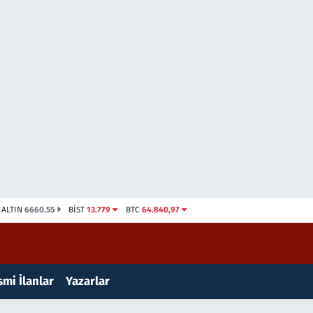
ALTIN
6660.55
BİST
13.779
BTC
64.840,97
mi İlanlar
Yazarlar