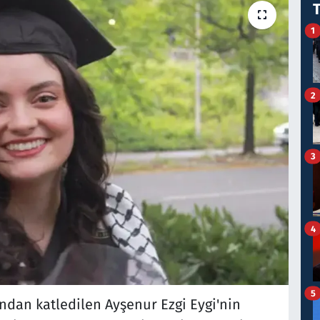
1
2
3
4
5
afından katledilen Ayşenur Ezgi Eygi'nin