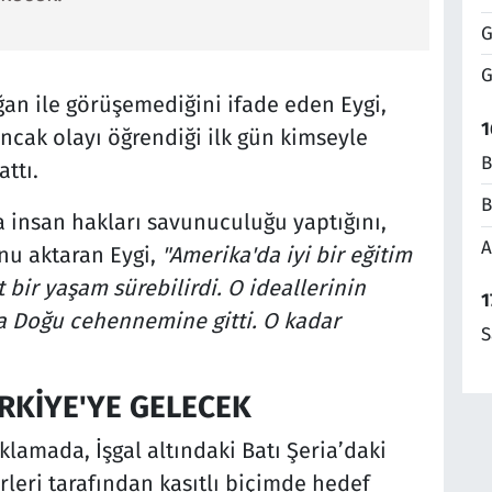
G
G
n ile görüşemediğini ifade eden Eygi,
1
ancak olayı öğrendiği ilk gün kimseyle
B
ttı.
B
insan hakları savunuculuğu yaptığını,
A
u aktaran Eygi,
"Amerika'da iyi bir eğitim
t bir yaşam sürebilirdi. O ideallerinin
1
ta Doğu cehennemine gitti. O kadar
S
ÜRKİYE'YE GELECEK
klamada, İşgal altındaki Batı Şeria’daki
erleri tarafından kasıtlı biçimde hedef