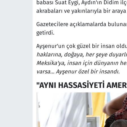
babası Suat Eygi, Aydın'ın Didim i
akrabaları ve yakınlarıyla bir araya 
Gazetecilere açıklamalarda bulunan
getirdi.
Ayşenur'un çok güzel bir insan old
haklarına, doğaya, her şeye duyarlıy
Meksika'ya, insan için dünyanın her 
varsa... Ayşenur özel bir insandı.
"AYNI HASSASİYETİ AME