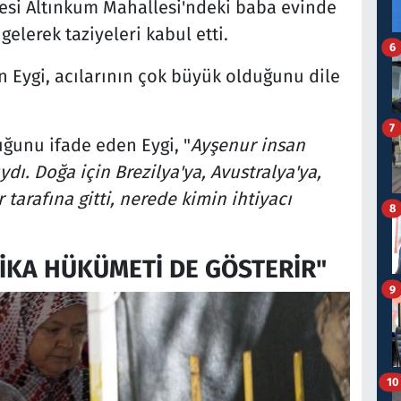
lçesi Altınkum Mahallesi'ndeki baba evinde
gelerek taziyeleri kabul etti.
6
 Eygi, acılarının çok büyük olduğunu dile
7
uğunu ifade eden Eygi, "
Ayşenur insan
dı. Doğa için Brezilya'ya, Avustralya'ya,
tarafına gitti, nerede kimin ihtiyacı
8
RİKA HÜKÜMETİ DE GÖSTERİR"
9
10