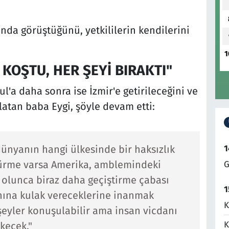
nda görüştüğünü, yetkililerin kendilerini
1
 KOŞTU, HER ŞEYİ BIRAKTI"
'a daha sonra ise İzmir'e getirileceğini ve
atan baba Eygi, şöyle devam etti:
 dünyanın hangi ülkesinde bir haksızlık
1
dürme varsa Amerika, amblemindeki
G
l olunca biraz daha geçiştirme çabası
1
anına kulak vereceklerine inanmak
K
 şeyler konuşulabilir ama insan vicdanı
K
kecek."