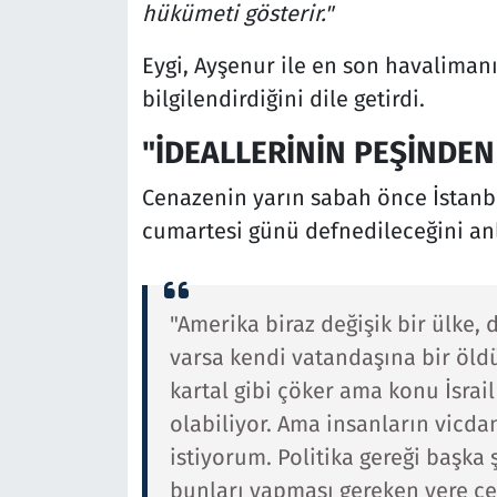
hükümeti gösterir."
Eygi, Ayşenur ile en son havalimanı
bilgilendirdiğini dile getirdi.
"İDEALLERİNİN PEŞİNDEN
Cenazenin yarın sabah önce İstanbul
cumartesi günü defnedileceğini anl
"Amerika biraz değişik bir ülke,
varsa kendi vatandaşına bir öl
kartal gibi çöker ama konu İsrai
olabiliyor. Ama insanların vicd
istiyorum. Politika gereği başka
bunları yapması gereken yere çe