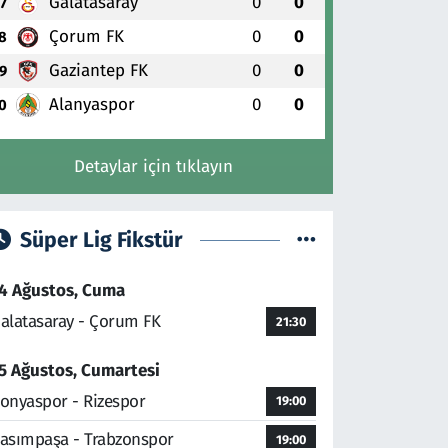
Galatasaray
0
0
7
Çorum FK
0
0
8
Gaziantep FK
0
0
9
Alanyaspor
0
0
0
Detaylar için tıklayın
Süper Lig Fikstür
4 Ağustos, Cuma
alatasaray - Çorum FK
21:30
5 Ağustos, Cumartesi
onyaspor - Rizespor
19:00
asımpaşa - Trabzonspor
19:00