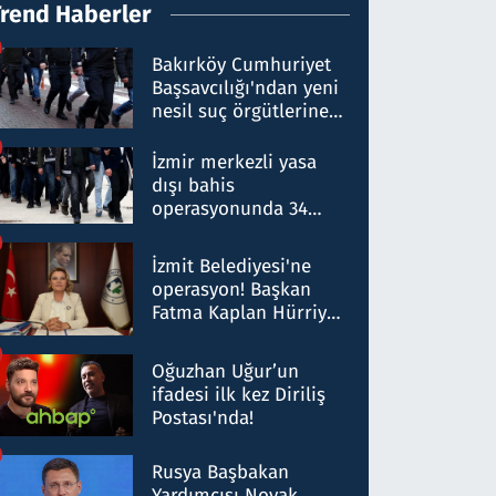
Trend Haberler
Bakırköy Cumhuriyet
Başsavcılığı'ndan yeni
nesil suç örgütlerine
operasyon: 50 şüpheli
hakkında gözaltı kararı
İzmir merkezli yasa
dışı bahis
operasyonunda 34
gözaltı: Yaklaşık 2
Milyar liralık para
İzmit Belediyesi'ne
trafiği tespit edildi
operasyon! Başkan
Fatma Kaplan Hürriyet
ve eşi gözaltına alındı
Oğuzhan Uğur’un
ifadesi ilk kez Diriliş
Postası'nda!
Rusya Başbakan
Yardımcısı Novak,