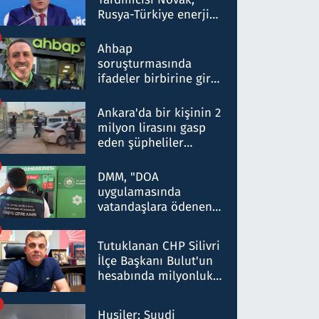
Rusya-Türkiye enerji
ortaklığının stratejik
nitelikte olduğunu
Ahbap
belirtti
soruşturmasında
ifadeler birbirine girdi:
Dokuz şüphelinin
ifadelerinden ortaya
Ankara'da bir kişinin 2
çıkan tablo şok etti
milyon lirasını gasp
eden şüpheliler
Kırıkkale'de yakalandı
DMM, "DOA
uygulamasında
vatandaşlara ödenen
iade tutarlarının
düşürüldüğü" iddiasını
Tutuklanan CHP Silivri
yalanladı
İlçe Başkanı Bulut'un
hesabında milyonluk
para trafiğine: Patron
talimat verdi, ben
Husiler: Suudi