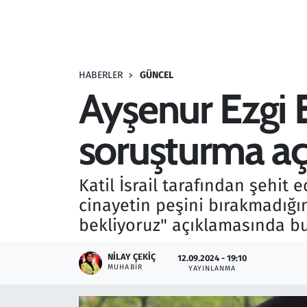
Resmi İlanlar
Rüya Tabirleri
HABERLER
GÜNCEL
Ayşenur Ezgi E
Sağlık
soruşturma 
Savunma Sanayi
Seçim 2023
Katil İsrail tarafından şehit 
cinayetin peşini bırakmadığ
Spor
bekliyoruz" açıklamasında b
Teknoloji ve Bilim
NILAY ÇEKIÇ
12.09.2024 - 19:10
MUHABIR
YAYINLANMA
Televizyon