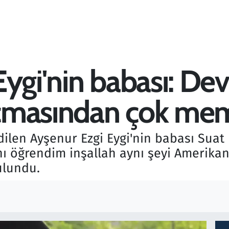
ygi'nin babası: Dev
açmasından çok m
edilen Ayşenur Ezgi Eygi'nin babası Suat 
ını öğrendim inşallah aynı şeyi Amerik
ulundu.