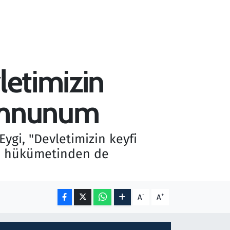
letimizin
emnunum
Eygi, "Devletimizin keyfi
an hükümetinden de
-
+
A
A