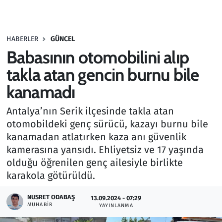
Gündem
HABERLER
GÜNCEL
Haber
Babasının otomobilini alıp
Kültür Sanat
takla atan gencin burnu bile
kanamadı
Kurumsal Haberler
Antalya’nın Serik ilçesinde takla atan
Lezzet Durağı
otomobildeki genç sürücü, kazayı burnu bile
kanamadan atlatırken kaza anı güvenlik
Memur ve Kamu
kamerasına yansıdı. Ehliyetsiz ve 17 yaşında
olduğu öğrenilen genç ailesiyle birlikte
Otomobil
karakola götürüldü.
Oyun
NUSRET ODABAŞ
13.09.2024 - 07:29
MUHABIR
YAYINLANMA
Ramazan