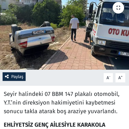
Resmi İlanlar
Rüya Tabirleri
Sağlık
Savunma Sanayi
Seçim 2023
Paylaş
-
+
A
A
Spor
Seyir halindeki 07 BBM 147 plakalı otomobil,
Teknoloji ve Bilim
Y.T.’nin direksiyon hakimiyetini kaybetmesi
sonucu takla atarak boş araziye yuvarlandı.
Televizyon
EHLİYETSİZ GENÇ AİLESİYLE KARAKOLA