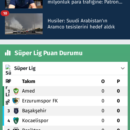
milyonluk para trafiğine: Patron
talimat verdi, ben gönderdim
10
Husiler: Suudi Arabistan'ın
Aramco tesislerini hedef aldık
Süper Lig Puan Durumu
Süper Lig
#
Takım
O
P
Amed
0
0
1
Erzurumspor FK
0
0
2
Başakşehir
0
0
3
Kocaelispor
0
0
4