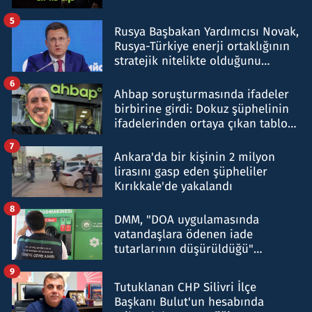
5
Rusya Başbakan Yardımcısı Novak,
Rusya-Türkiye enerji ortaklığının
stratejik nitelikte olduğunu
belirtti
6
Ahbap soruşturmasında ifadeler
birbirine girdi: Dokuz şüphelinin
ifadelerinden ortaya çıkan tablo
şok etti
7
Ankara'da bir kişinin 2 milyon
lirasını gasp eden şüpheliler
Kırıkkale'de yakalandı
8
DMM, "DOA uygulamasında
vatandaşlara ödenen iade
tutarlarının düşürüldüğü"
iddiasını yalanladı
9
Tutuklanan CHP Silivri İlçe
Başkanı Bulut'un hesabında