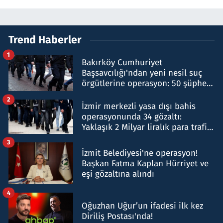
Trend Haberler
1
Bakırköy Cumhuriyet
Başsavcılığı'ndan yeni nesil suç
örgütlerine operasyon: 50 şüpheli
hakkında gözaltı kararı
2
İzmir merkezli yasa dışı bahis
operasyonunda 34 gözaltı:
Yaklaşık 2 Milyar liralık para trafiği
tespit edildi
3
İzmit Belediyesi'ne operasyon!
Başkan Fatma Kaplan Hürriyet ve
eşi gözaltına alındı
4
Oğuzhan Uğur’un ifadesi ilk kez
Diriliş Postası'nda!