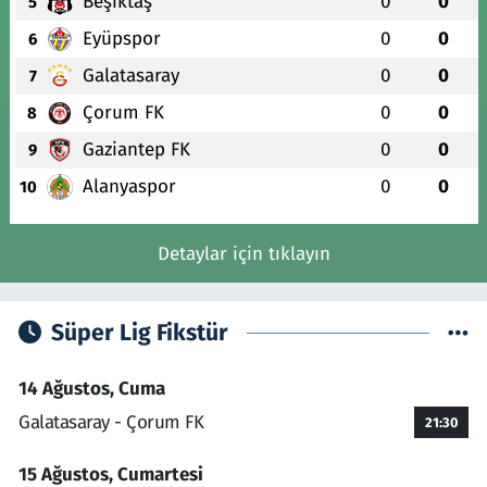
Beşiktaş
0
0
5
Eyüpspor
0
0
6
Galatasaray
0
0
7
Çorum FK
0
0
8
Gaziantep FK
0
0
9
Alanyaspor
0
0
10
Detaylar için tıklayın
Süper Lig Fikstür
14 Ağustos, Cuma
Galatasaray - Çorum FK
21:30
15 Ağustos, Cumartesi