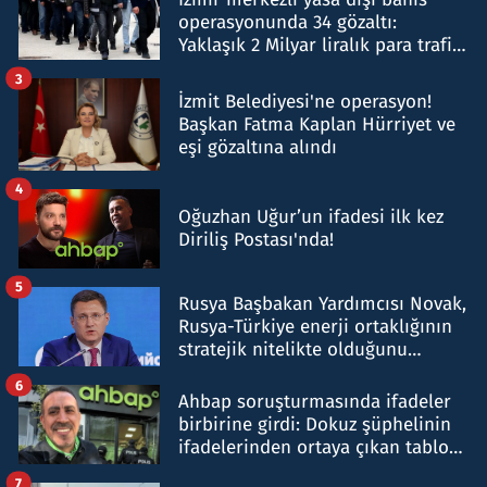
operasyonunda 34 gözaltı:
Yaklaşık 2 Milyar liralık para trafiği
tespit edildi
3
İzmit Belediyesi'ne operasyon!
Başkan Fatma Kaplan Hürriyet ve
eşi gözaltına alındı
4
Oğuzhan Uğur’un ifadesi ilk kez
Diriliş Postası'nda!
5
Rusya Başbakan Yardımcısı Novak,
Rusya-Türkiye enerji ortaklığının
stratejik nitelikte olduğunu
belirtti
6
Ahbap soruşturmasında ifadeler
birbirine girdi: Dokuz şüphelinin
ifadelerinden ortaya çıkan tablo
şok etti
7