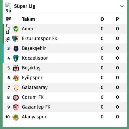
Süper Lig
#
Takım
O
P
Amed
0
0
1
Erzurumspor FK
0
0
2
Başakşehir
0
0
3
Kocaelispor
0
0
4
Beşiktaş
0
0
5
Eyüpspor
0
0
6
Galatasaray
0
0
7
Çorum FK
0
0
8
Gaziantep FK
0
0
9
Alanyaspor
0
0
10