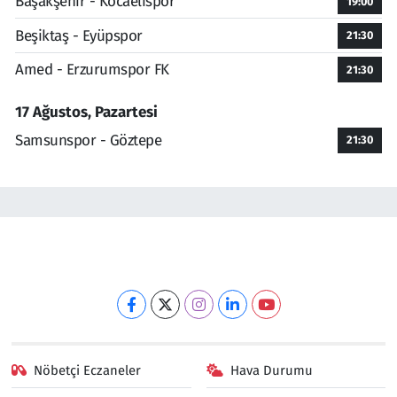
Başakşehir - Kocaelispor
19:00
Beşiktaş - Eyüpspor
21:30
Amed - Erzurumspor FK
21:30
17 Ağustos, Pazartesi
Samsunspor - Göztepe
21:30
Nöbetçi Eczaneler
Hava Durumu