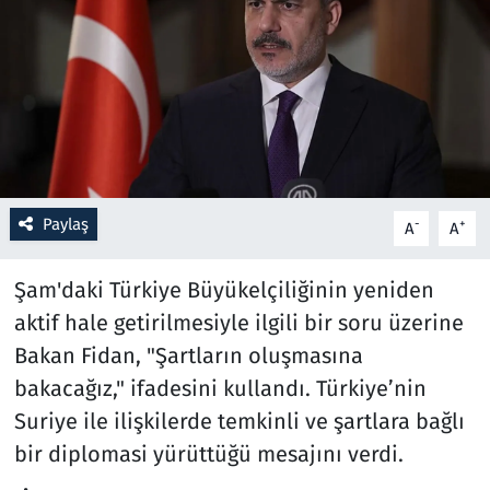
Resmi İlanlar
Rüya Tabirleri
Sağlık
Savunma Sanayi
Paylaş
-
+
A
A
Seçim 2023
Şam'daki Türkiye Büyükelçiliğinin yeniden
aktif hale getirilmesiyle ilgili bir soru üzerine
Spor
Bakan Fidan, "Şartların oluşmasına
Teknoloji ve Bilim
bakacağız," ifadesini kullandı. Türkiye’nin
Suriye ile ilişkilerde temkinli ve şartlara bağlı
Televizyon
bir diplomasi yürüttüğü mesajını verdi.