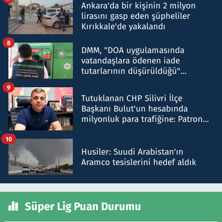
Ankara'da bir kişinin 2 milyon
lirasını gasp eden şüpheliler
Kırıkkale'de yakalandı
8
DMM, "DOA uygulamasında
vatandaşlara ödenen iade
tutarlarının düşürüldüğü"
iddiasını yalanladı
9
Tutuklanan CHP Silivri İlçe
Başkanı Bulut'un hesabında
milyonluk para trafiğine: Patron
talimat verdi, ben gönderdim
10
Husiler: Suudi Arabistan'ın
Aramco tesislerini hedef aldık
Süper Lig Puan Durumu