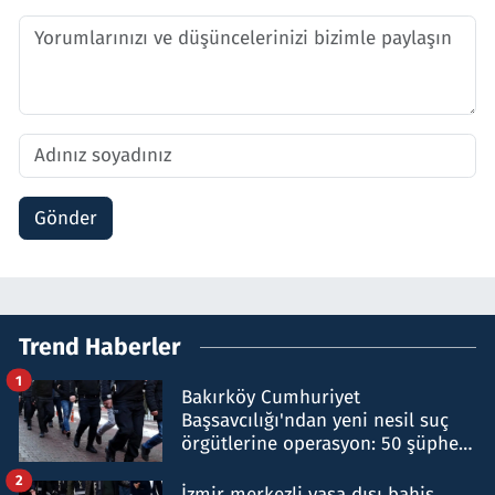
Gönder
Trend Haberler
1
Bakırköy Cumhuriyet
Başsavcılığı'ndan yeni nesil suç
örgütlerine operasyon: 50 şüpheli
hakkında gözaltı kararı
2
İzmir merkezli yasa dışı bahis