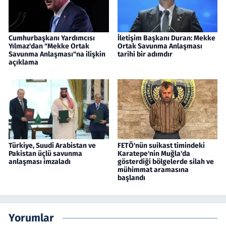
Cumhurbaşkanı Yardımcısı
İletişim Başkanı Duran: Mekke
Yılmaz'dan "Mekke Ortak
Ortak Savunma Anlaşması
Savunma Anlaşması"na ilişkin
tarihi bir adımdır
açıklama
Türkiye, Suudi Arabistan ve
FETÖ'nün suikast timindeki
Pakistan üçlü savunma
Karatepe'nin Muğla'da
anlaşması imzaladı
gösterdiği bölgelerde silah ve
mühimmat aramasına
başlandı
Yorumlar