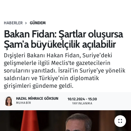
Gündem
HABERLER
GÜNDEM
Haber
Bakan Fidan: Şartlar oluşursa
Kültür Sanat
Şam'a büyükelçilik açılabilir
Dışişleri Bakanı Hakan Fidan, Suriye’deki
Kurumsal Haberler
gelişmelerle ilgili Meclis'te gazetecilerin
sorularını yanıtladı. İsrail’in Suriye’ye yönelik
Lezzet Durağı
saldırıları ve Türkiye’nin diplomatik
Memur ve Kamu
girişimleri gündeme geldi.
HAZAL MIHRACE GÖKSUN
Otomobil
10.12.2024 - 15:30
MUHABIR
YAYINLANMA
Oyun
Ramazan