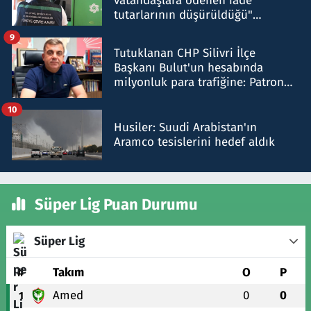
vatandaşlara ödenen iade
tutarlarının düşürüldüğü"
iddiasını yalanladı
9
Tutuklanan CHP Silivri İlçe
Başkanı Bulut'un hesabında
milyonluk para trafiğine: Patron
talimat verdi, ben gönderdim
10
Husiler: Suudi Arabistan'ın
Aramco tesislerini hedef aldık
Süper Lig Puan Durumu
Süper Lig
#
Takım
O
P
Amed
0
0
1