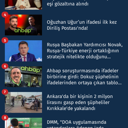
eşi gözaltına alındı
4
Oğuzhan Uğur’un ifadesi ilk kez
Diriliş Postası'nda!
5
Rusya Başbakan Yardımcısı Novak,
Rusya-Türkiye enerji ortaklığının
stratejik nitelikte olduğunu
belirtti
6
Ahbap soruşturmasında ifadeler
birbirine girdi: Dokuz şüphelinin
ifadelerinden ortaya çıkan tablo
şok etti
7
Ankara'da bir kişinin 2 milyon
lirasını gasp eden şüpheliler
Kırıkkale'de yakalandı
8
DMM, "DOA uygulamasında