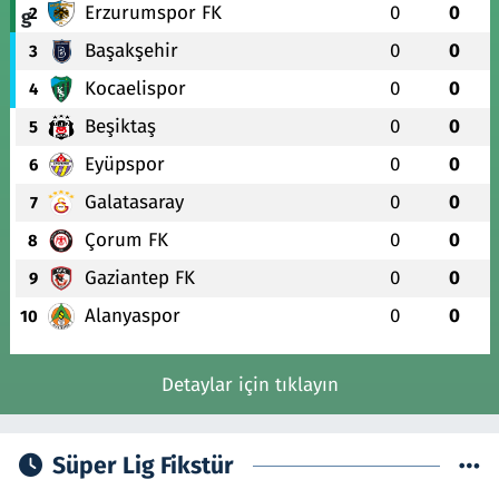
Erzurumspor FK
0
0
2
Başakşehir
0
0
3
Kocaelispor
0
0
4
Beşiktaş
0
0
5
Eyüpspor
0
0
6
Galatasaray
0
0
7
Çorum FK
0
0
8
Gaziantep FK
0
0
9
Alanyaspor
0
0
10
Detaylar için tıklayın
Süper Lig Fikstür