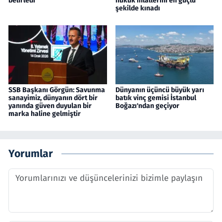
belirledi
hukuk ihlallerini en güçlü
şekilde kınadı
SSB Başkanı Görgün: Savunma
Dünyanın üçüncü büyük yarı
sanayimiz, dünyanın dört bir
batık vinç gemisi İstanbul
yanında güven duyulan bir
Boğazı'ndan geçiyor
marka haline gelmiştir
Yorumlar