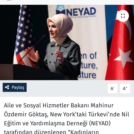
Resmi İlanlar
Rüya Tabirleri
Sağlık
Savunma Sanayi
Seçim 2023
Paylaş
-
+
A
A
Spor
Aile ve Sosyal Hizmetler Bakanı Mahinur
Teknoloji ve Bilim
Özdemir Göktaş, New York’taki Türkevi’nde Nil
Televizyon
Eğitim ve Yardımlaşma Derneği (NEYAD)
tarafından düzenlenen “Kadınların