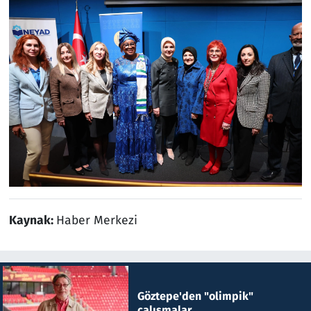
Kaynak:
Haber Merkezi
Göztepe'den "olimpik"
çalışmalar