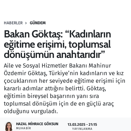
Gündem
HABERLER
GÜNDEM
Haber
Bakan Göktaş: “Kadınların
Kültür Sanat
eğitime erişimi, toplumsal
dönüşümün anahtarıdır”
Kurumsal Haberler
Aile ve Sosyal Hizmetler Bakanı Mahinur
Lezzet Durağı
Özdemir Göktaş, Türkiye’nin kadınların ve kız
çocuklarının her seviyede eğitime erişimi için
Memur ve Kamu
kararlı adımlar attığını belirtti. Göktaş,
eğitimin bireysel başarının yanı sıra
Otomobil
toplumsal dönüşüm için de en güçlü araç
olduğunu vurguladı.
Oyun
HAZAL MIHRACE GÖKSUN
13.03.2025 - 21:15
MUHABIR
Ramazan
YAYINLANMA