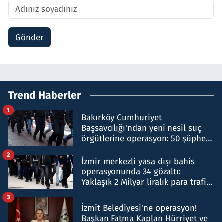
Gönder
Trend Haberler
1
Bakırköy Cumhuriyet
Başsavcılığı'ndan yeni nesil suç
örgütlerine operasyon: 50 şüpheli
hakkında gözaltı kararı
2
İzmir merkezli yasa dışı bahis
operasyonunda 34 gözaltı:
Yaklaşık 2 Milyar liralık para trafiği
tespit edildi
3
İzmit Belediyesi'ne operasyon!
Başkan Fatma Kaplan Hürriyet ve