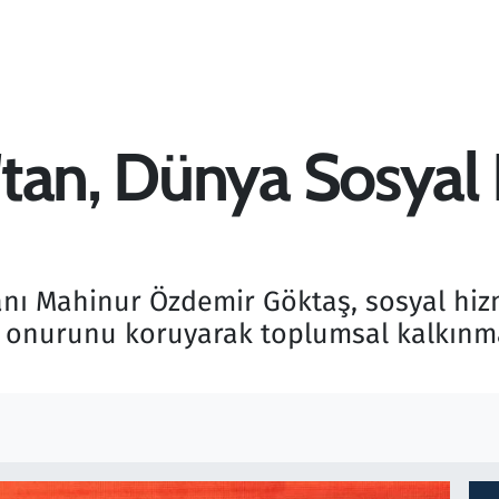
'tan, Dünya Sosyal
anı Mahinur Özdemir Göktaş, sosyal hiz
n onurunu koruyarak toplumsal kalkın