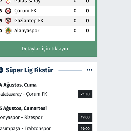
Galatasaray
0
0
7
Çorum FK
0
0
8
Gaziantep FK
0
0
9
Alanyaspor
0
0
0
Detaylar için tıklayın
Süper Lig Fikstür
4 Ağustos, Cuma
alatasaray - Çorum FK
21:30
5 Ağustos, Cumartesi
onyaspor - Rizespor
19:00
asımpaşa - Trabzonspor
19:00