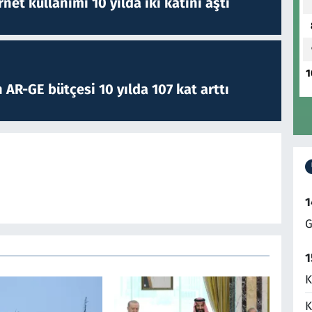
rnet kullanımı 10 yılda iki katını aştı
1
 AR-GE bütçesi 10 yılda 107 kat arttı
1
G
1
K
K