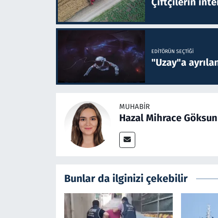
Çiftçilerin inte
EDITÖRÜN SEÇTIĞI
"Uzay"a ayrılan
MUHABIR
Hazal Mihrace Göksun
Bunlar da ilginizi çekebilir