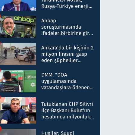
Rusya-Türkiye enerji
ortaklığının stratejik
nitelikte olduğunu
Ahbap
belirtti
soruşturmasında
ifadeler birbirine girdi:
Dokuz şüphelinin
ifadelerinden ortaya
Ankara'da bir kişinin 2
çıkan tablo şok etti
milyon lirasını gasp
eden şüpheliler
Kırıkkale'de yakalandı
DMM, "DOA
uygulamasında
vatandaşlara ödenen
iade tutarlarının
düşürüldüğü" iddiasını
Tutuklanan CHP Silivri
yalanladı
İlçe Başkanı Bulut'un
hesabında milyonluk
para trafiğine: Patron
talimat verdi, ben
Husiler: Suudi