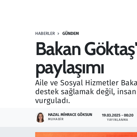
Resmi İlanlar
Rüya Tabirleri
HABERLER
GÜNDEM
Bakan Göktaş
Sağlık
paylaşımı
Savunma Sanayi
Seçim 2023
Aile ve Sosyal Hizmetler Bak
destek sağlamak değil, insa
Spor
vurguladı.
Teknoloji ve Bilim
HAZAL MIHRACE GÖKSUN
19.03.2025 - 00:20
MUHABIR
YAYINLANMA
Televizyon