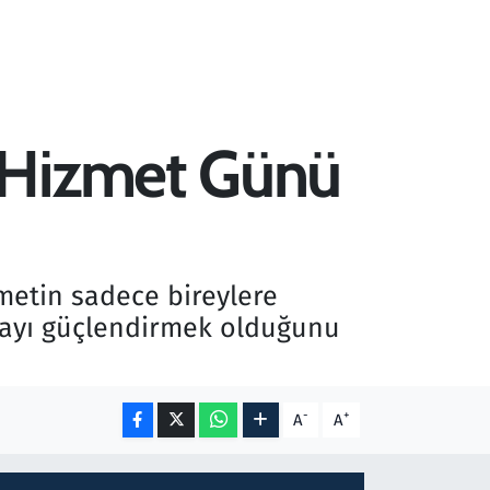
 Hizmet Günü
metin sadece bireylere
mayı güçlendirmek olduğunu
-
+
A
A