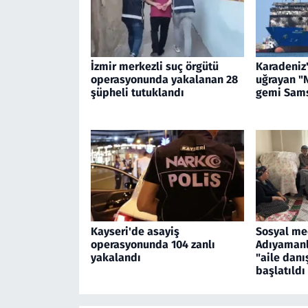
İzmir merkezli suç örgütü
Karadeniz'
operasyonunda yakalanan 28
uğrayan "
şüpheli tutuklandı
gemi Sams
Kayseri'de asayiş
Sosyal me
operasyonunda 104 zanlı
Adıyamanlı
yakalandı
"aile danı
başlatıldı