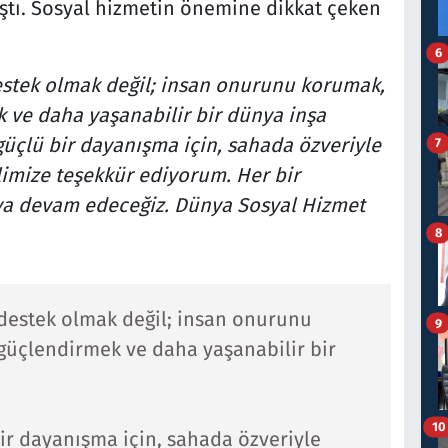
tı. Sosyal hizmetin önemine dikkat çeken
6
estek olmak değil; insan onurunu korumak,
 ve daha yaşanabilir bir dünya inşa
üçlü bir dayanışma için, sahada özveriyle
7
imize teşekkür ediyorum. Her bir
ya devam edeceğiz.
Dünya Sosyal Hizmet
8
 destek olmak değil; insan onurunu
9
güçlendirmek ve daha yaşanabilir bir
10
r dayanışma için, sahada özveriyle