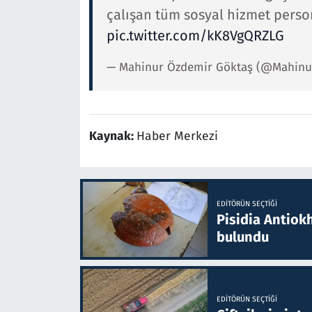
çalışan tüm sosyal hizmet pers
pic.twitter.com/kK8VgQRZLG
— Mahinur Özdemir Göktaş (@Mahin
Kaynak:
Haber Merkezi
EDITÖRÜN SEÇTIĞI
Pisidia Antiokh
bulundu
EDITÖRÜN SEÇTIĞI