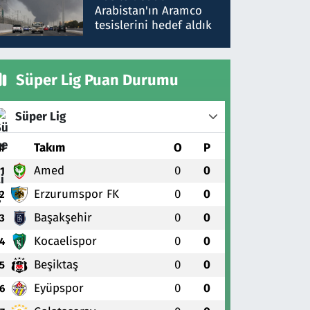
gönderdim
Arabistan'ın Aramco
tesislerini hedef aldık
Süper Lig Puan Durumu
Süper Lig
#
Takım
O
P
Amed
0
0
1
Erzurumspor FK
0
0
2
Başakşehir
0
0
3
Kocaelispor
0
0
4
Beşiktaş
0
0
5
Eyüpspor
0
0
6