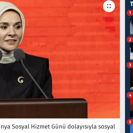
1
2
3
4
5
ya Sosyal Hizmet Günü dolayısıyla sosyal