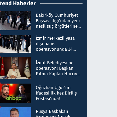
Trend Haberler
Bakırköy Cumhuriyet
Başsavcılığı'ndan yeni
nesil suç örgütlerine
operasyon: 50 şüpheli
hakkında gözaltı kararı
İzmir merkezli yasa
dışı bahis
operasyonunda 34
gözaltı: Yaklaşık 2
Milyar liralık para
İzmit Belediyesi'ne
trafiği tespit edildi
operasyon! Başkan
Fatma Kaplan Hürriyet
ve eşi gözaltına alındı
Oğuzhan Uğur’un
ifadesi ilk kez Diriliş
Postası'nda!
Rusya Başbakan
Yardımcısı Novak,