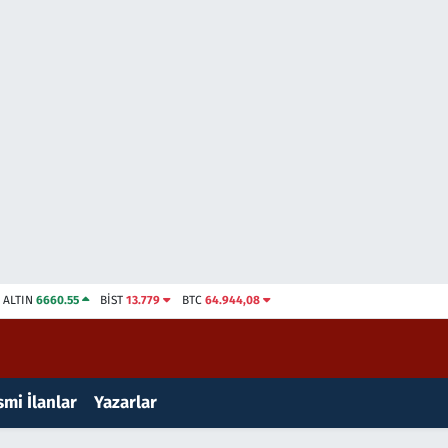
ALTIN
6660.55
BİST
13.779
BTC
64.944,08
mi İlanlar
Yazarlar