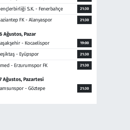
ençlerbirliği S.K. - Fenerbahçe
21:30
aziantep FK - Alanyaspor
21:30
6 Ağustos, Pazar
aşakşehir - Kocaelispor
19:00
eşiktaş - Eyüpspor
21:30
med - Erzurumspor FK
21:30
7 Ağustos, Pazartesi
amsunspor - Göztepe
21:30