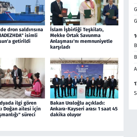
G
G
de dron saldırısına
İslam İşbirliği Teşkilatı,
NADEZHDA" isimli
Mekke Ortak Savunma
1
un'a getirildi
Anlaşması'nı memnuniyetle
B
karşıladı
B
A
1
S
dyada ilgi gören
Bakan Uraloğlu açıkladı:
 Doğan ailesi için
Ankara-Kayseri arası 1 saat 45
şmanlığı" süreci
dakika oluyor