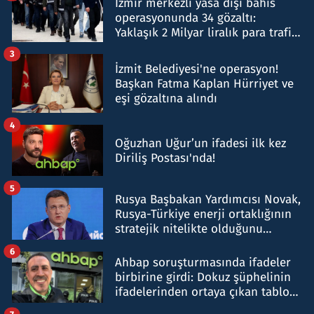
İzmir merkezli yasa dışı bahis
operasyonunda 34 gözaltı:
Yaklaşık 2 Milyar liralık para trafiği
tespit edildi
3
İzmit Belediyesi'ne operasyon!
Başkan Fatma Kaplan Hürriyet ve
eşi gözaltına alındı
4
Oğuzhan Uğur’un ifadesi ilk kez
Diriliş Postası'nda!
5
Rusya Başbakan Yardımcısı Novak,
Rusya-Türkiye enerji ortaklığının
stratejik nitelikte olduğunu
belirtti
6
Ahbap soruşturmasında ifadeler
birbirine girdi: Dokuz şüphelinin
ifadelerinden ortaya çıkan tablo
şok etti