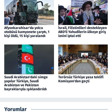
Afyonkarahisar'da yolcu
İsrail, Filistinlileri destekleyen
otobüsü kamyonete çarptı, 1
ABD'li Yahudilerin ülkeye giriş
kişi öldü, 15 kişi yaralandı
iznini iptal etti
Suudi Arabistan'daki simge
Terörsüz Türkiye yasa teklifi
yapılar Türkiye, Suudi
Komisyon'dan geçti
Arabistan ve Pakistan
bayraklarıyla ışıklandırıldı
Yorumlar