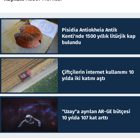
Pisidia Antiokheia Antik
Kenti'nde 1500 yıllık litürjik kap
bulundu
Çiftçilerin internet kullanımı 10
yılda iki katını aştı
"Uzay"a ayrılan AR-GE bütçesi
10 yılda 107 kat arttı