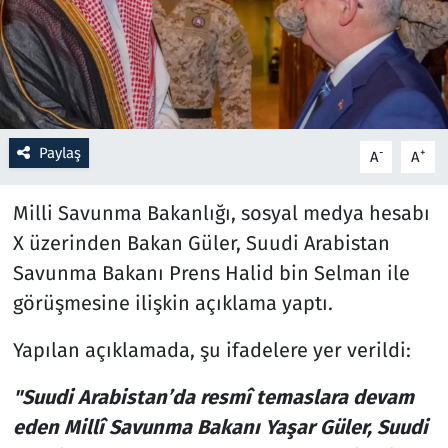
Resmi İlanlar
Rüya Tabirleri
Sağlık
Paylaş
-
+
A
A
Savunma Sanayi
Milli Savunma Bakanlığı, sosyal medya hesabı
X üzerinden Bakan Güler, Suudi Arabistan
Seçim 2023
Savunma Bakanı Prens Halid bin Selman ile
görüşmesine ilişkin açıklama yaptı.
Spor
Yapılan açıklamada, şu ifadelere yer verildi:
Teknoloji ve Bilim
"Suudi Arabistan’da resmî temaslara devam
Televizyon
eden Millî Savunma Bakanı Yaşar Güler, Suudi