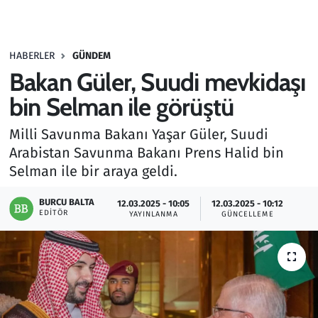
Gündem
HABERLER
GÜNDEM
Haber
Bakan Güler, Suudi mevkidaşı
Kültür Sanat
bin Selman ile görüştü
Milli Savunma Bakanı Yaşar Güler, Suudi
Kurumsal Haberler
Arabistan Savunma Bakanı Prens Halid bin
Selman ile bir araya geldi.
Lezzet Durağı
BURCU BALTA
12.03.2025 - 10:05
12.03.2025 - 10:12
Memur ve Kamu
EDITÖR
YAYINLANMA
GÜNCELLEME
Otomobil
Oyun
Ramazan