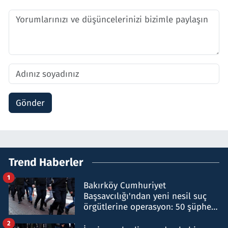
Gönder
Trend Haberler
1
Bakırköy Cumhuriyet
Başsavcılığı'ndan yeni nesil suç
örgütlerine operasyon: 50 şüpheli
hakkında gözaltı kararı
2