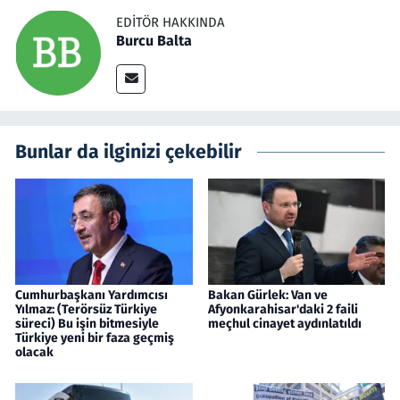
EDITÖR HAKKINDA
Burcu Balta
Bunlar da ilginizi çekebilir
Cumhurbaşkanı Yardımcısı
Bakan Gürlek: Van ve
Yılmaz: (Terörsüz Türkiye
Afyonkarahisar'daki 2 faili
süreci) Bu işin bitmesiyle
meçhul cinayet aydınlatıldı
Türkiye yeni bir faza geçmiş
olacak