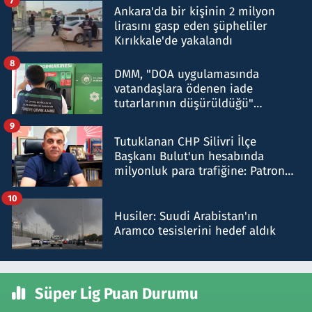
7
Ankara'da bir kişinin 2 milyon
lirasını gasp eden şüpheliler
Kırıkkale'de yakalandı
8
DMM, "DOA uygulamasında
vatandaşlara ödenen iade
tutarlarının düşürüldüğü"
iddiasını yalanladı
9
Tutuklanan CHP Silivri İlçe
Başkanı Bulut'un hesabında
milyonluk para trafiğine: Patron
talimat verdi, ben gönderdim
10
Husiler: Suudi Arabistan'ın
Aramco tesislerini hedef aldık
Süper Lig Puan Durumu