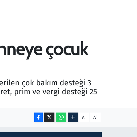
anneye çocuk
erilen çok bakım desteği 3
ret, prim ve vergi desteği 25
-
+
A
A