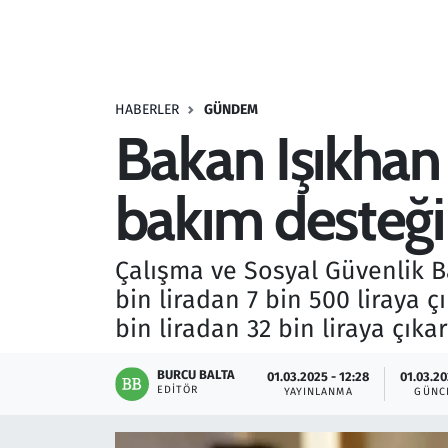
Resmi İlanlar
Rüya Tabirleri
HABERLER
GÜNDEM
Bakan Işıkhan
Sağlık
bakım desteği a
Savunma Sanayi
Seçim 2023
Çalışma ve Sosyal Güvenlik B
bin liradan 7 bin 500 liraya 
Spor
bin liradan 32 bin liraya çıkar
Teknoloji ve Bilim
BURCU BALTA
01.03.2025 - 12:28
01.03.20
EDITÖR
YAYINLANMA
GÜNC
Televizyon