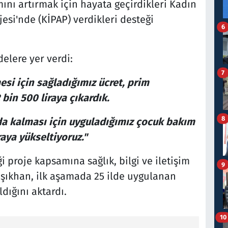
ını artırmak için hayata geçirdikleri Kadın
jesi'nde (KİPAP) verdikleri desteği
6
elere yer verdi:
7
si için sağladığımız ücret, prim
 bin 500 liraya çıkardık.
8
da kalması için uyguladığımız çocuk bakım
raya yükseltiyoruz."
 proje kapsamına sağlık, bilgi ve iletişim
9
 Işıkhan, ilk aşamada 25 ilde uygulanan
ldığını aktardı.
10