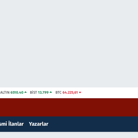
ALTIN
6510.40
BİST
13.799
BTC
64.225,61
mi İlanlar
Yazarlar