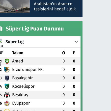
gönderdim
Arabistan'ın Aramco
tesislerini hedef aldık
Süper Lig Puan Durumu
Süper Lig
#
Takım
O
P
Amed
0
0
1
Erzurumspor FK
0
0
2
Başakşehir
0
0
3
Kocaelispor
0
0
4
Beşiktaş
0
0
5
Eyüpspor
0
0
6