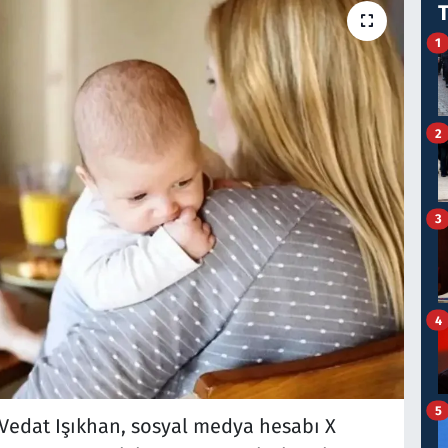
1
2
3
4
5
Vedat Işıkhan, sosyal medya hesabı X