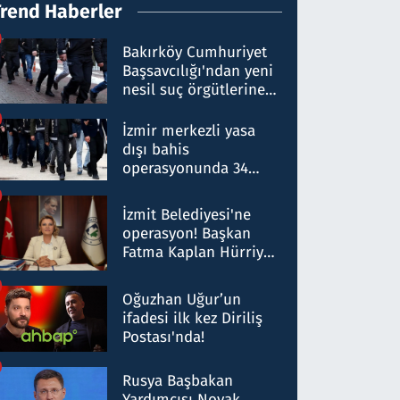
Trend Haberler
Bakırköy Cumhuriyet
Başsavcılığı'ndan yeni
nesil suç örgütlerine
operasyon: 50 şüpheli
hakkında gözaltı kararı
İzmir merkezli yasa
dışı bahis
operasyonunda 34
gözaltı: Yaklaşık 2
Milyar liralık para
İzmit Belediyesi'ne
trafiği tespit edildi
operasyon! Başkan
Fatma Kaplan Hürriyet
ve eşi gözaltına alındı
Oğuzhan Uğur’un
ifadesi ilk kez Diriliş
Postası'nda!
Rusya Başbakan
Yardımcısı Novak,