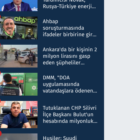
Rusya-Türkiye enerji
ortaklığının stratejik
nitelikte olduğunu
Ahbap
belirtti
soruşturmasında
ifadeler birbirine girdi:
Dokuz şüphelinin
ifadelerinden ortaya
Ankara'da bir kişinin 2
çıkan tablo şok etti
milyon lirasını gasp
eden şüpheliler
Kırıkkale'de yakalandı
DMM, "DOA
uygulamasında
vatandaşlara ödenen
iade tutarlarının
düşürüldüğü" iddiasını
Tutuklanan CHP Silivri
yalanladı
İlçe Başkanı Bulut'un
hesabında milyonluk
para trafiğine: Patron
talimat verdi, ben
Husiler: Suudi