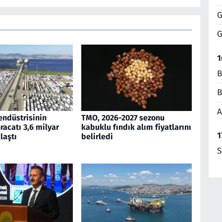
G
G
1
B
B
A
endüstrisinin
TMO, 2026-2027 sezonu
acatı 3,6 milyar
kabuklu fındık alım fiyatlarını
1
laştı
belirledi
S