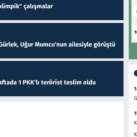
limpik" çalışmalar
1
Gürlek, Uğur Mumcu'nun ailesiyle görüştü
ftada 1 PKK'lı terörist teslim oldu
1
G
1
K
K