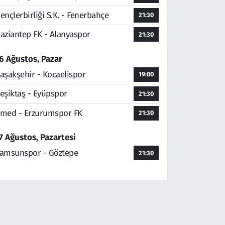
ençlerbirliği S.K. - Fenerbahçe
21:30
aziantep FK - Alanyaspor
21:30
6 Ağustos, Pazar
aşakşehir - Kocaelispor
19:00
eşiktaş - Eyüpspor
21:30
med - Erzurumspor FK
21:30
7 Ağustos, Pazartesi
amsunspor - Göztepe
21:30