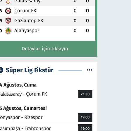
Galatasaray
0
0
7
Çorum FK
0
0
8
Gaziantep FK
0
0
9
Alanyaspor
0
0
0
Detaylar için tıklayın
Süper Lig Fikstür
4 Ağustos, Cuma
alatasaray - Çorum FK
21:30
5 Ağustos, Cumartesi
onyaspor - Rizespor
19:00
asımpaşa - Trabzonspor
19:00