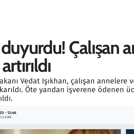
 duyurdu! Çalışan 
rtırıldı
akanı Vedat Işıkhan, çalışan annelere v
çıkarıldı. Öte yandan işverene ödenen üc
ıldı.
25 - 12:46
ELLEME