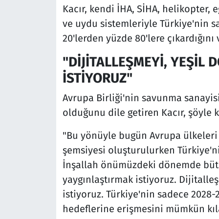
Kacır, kendi İHA, SİHA, helikopter, 
ve uydu sistemleriyle Türkiye'nin s
20'lerden yüzde 80'lere çıkardığını 
"DİJİTALLEŞMEYİ, YEŞİ
İSTİYORUZ"
Avrupa Birliği'nin savunma sanayis
olduğunu dile getiren Kacır, şöyle 
"Bu yönüyle bugün Avrupa ülkeleri 
şemsiyesi oluşturulurken Türkiye'ni
İnşallah önümüzdeki dönemde bütün
yaygınlaştırmak istiyoruz. Dijital
istiyoruz. Türkiye'nin sadece 2028-
hedeflerine erişmesini mümkün kılac