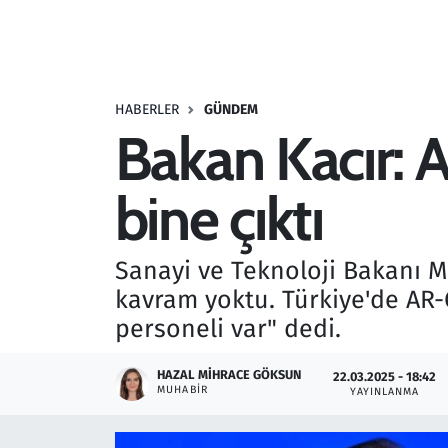
Resmi İlanlar
Rüya Tabirleri
HABERLER
GÜNDEM
Bakan Kacır: 
Sağlık
bine çıktı
Savunma Sanayi
Seçim 2023
Sanayi ve Teknoloji Bakanı Me
kavram yoktu. Türkiye'de AR-
Spor
personeli var" dedi.
Teknoloji ve Bilim
HAZAL MIHRACE GÖKSUN
22.03.2025 - 18:42
MUHABIR
YAYINLANMA
Televizyon