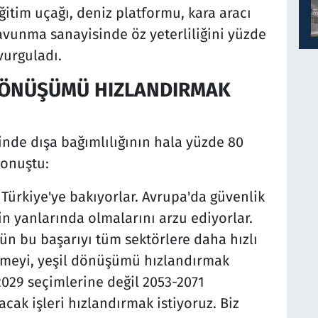
eğitim uçağı, deniz platformu, kara aracı
avunma sanayisinde öz yeterliliğini yüzde
vurguladı.
L DÖNÜŞÜMÜ HIZLANDIRMAK
inde dışa bağımlılığının hala yüzde 80
konuştu:
Türkiye'ye bakıyorlar. Avrupa'da güvenlik
n yanlarında olmalarını arzu ediyorlar.
 bu başarıyı tüm sektörlere daha hızlı
leşmeyi, yeşil dönüşümü hızlandırmak
2029 seçimlerine değil 2053-2071
ak işleri hızlandırmak istiyoruz. Biz