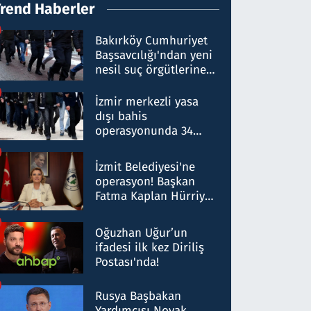
Trend Haberler
Bakırköy Cumhuriyet
Başsavcılığı'ndan yeni
nesil suç örgütlerine
operasyon: 50 şüpheli
hakkında gözaltı kararı
İzmir merkezli yasa
dışı bahis
operasyonunda 34
gözaltı: Yaklaşık 2
Milyar liralık para
İzmit Belediyesi'ne
trafiği tespit edildi
operasyon! Başkan
Fatma Kaplan Hürriyet
ve eşi gözaltına alındı
Oğuzhan Uğur’un
ifadesi ilk kez Diriliş
Postası'nda!
Rusya Başbakan
Yardımcısı Novak,