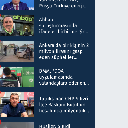
Rusya-Türkiye enerji
ortaklığının stratejik
nitelikte olduğunu
Ahbap
belirtti
soruşturmasında
ifadeler birbirine girdi:
Dokuz şüphelinin
ifadelerinden ortaya
Ankara'da bir kişinin 2
çıkan tablo şok etti
milyon lirasını gasp
eden şüpheliler
Kırıkkale'de yakalandı
DMM, "DOA
uygulamasında
vatandaşlara ödenen
iade tutarlarının
düşürüldüğü" iddiasını
Tutuklanan CHP Silivri
yalanladı
İlçe Başkanı Bulut'un
hesabında milyonluk
para trafiğine: Patron
talimat verdi, ben
Husiler: Suudi