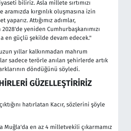
aseti biliriz. Asla millete sırtımızı
e aramızda kırgınlık oluşmasına izin
et yaparız. Attığımız adımlar,
ah 2028'de yeniden Cumhurbaşkanımızı
na en güçlü şekilde devam edecek."
 uzun yıllar kalkınmadan mahrum
llar sadece terörle anılan şehirlerde artık
çarklarının döndüğünü söyledi.
İRLERİ GÜZELLEŞTİRİRİZ
çıktığını hatırlatan Kacır, sözlerini şöyle
a Muğla'da en az 4 milletvekili çıkarmamız