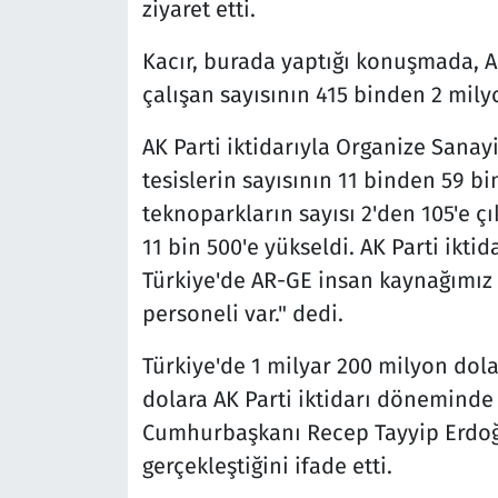
ziyaret etti.
Kacır, burada yaptığı konuşmada, A
çalışan sayısının 415 binden 2 milyo
AK Parti iktidarıyla Organize Sanay
tesislerin sayısının 11 binden 59 bin
teknoparkların sayısı 2'den 105'e çı
11 bin 500'e yükseldi. AK Parti ikti
Türkiye'de AR-GE insan kaynağımız
personeli var." dedi.
Türkiye'de 1 milyar 200 milyon dola
dolara AK Parti iktidarı döneminde 
Cumhurbaşkanı Recep Tayyip Erdoğa
gerçekleştiğini ifade etti.