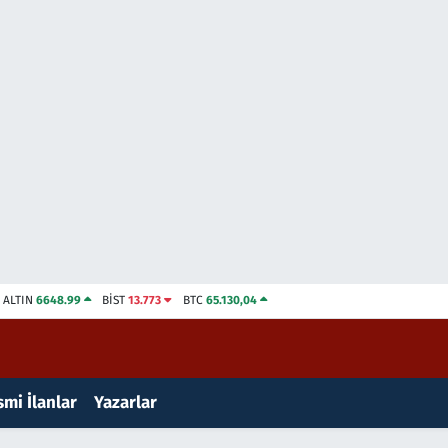
ALTIN
6648.99
BİST
13.773
BTC
65.130,04
mi İlanlar
Yazarlar