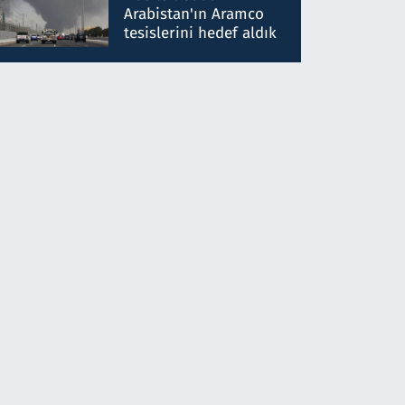
gönderdim
Arabistan'ın Aramco
tesislerini hedef aldık