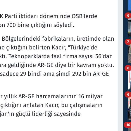
K Parti iktidarı döneminde OSB'lerde
6
n 700 bine çıktığını söyledi.
i Bölgelerindeki fabrikaların, üretimde olan
7
e çıktığını belirten Kacır, "Türkiye'de
ktı. Teknoparklarda faal firma sayısı 56'dan
dara geldiğinde AR-GE diye bir kavram yoktu.
8
 sadece 29 bindi ama şimdi 292 bin AR-GE
9
r yıllık AR-GE harcamalarının 16 milyar
çıktığını anlatan Kacır, bu çalışmaların
n'ın güçlü liderliği sayesinde
10