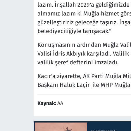
lazım. İnşallah 2029'a geldiğimizde
almamız lazım ki Muğla hizmet gör
güzelleştiririz geleceğe taşırız. İn
belediyeciliğiyle tanışacak."
Konuşmasının ardından Muğla Valili
Valisi İdris Akbıyık karşıladı. Valil
valilik şeref defterini imzaladı.
Kacır'a ziyarette, AK Parti Muğla Mi
Başkanı Haluk Laçin ile MHP Muğla İ
Kaynak:
AA