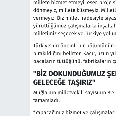
millete hizmet etmeyi, eser, proje siy
dönmeyiz, millete küsmeyiz. Milletl
vermeyiz. Biz millet iradesiyle siyas
yürüttüğümüz çalışmalarla inşall
milletimiz seçecek ve Türkiye yolu
Türkiye'nin önemli bir bölümünün
bırakıldığını belirten Kacır, uzun yı
bacaların tüttüğünü, fabrikaların 
"BİZ DOKUNDUĞUMUZ ŞEH
GELECEĞE TAŞIRIZ"
Muğla'nın milletvekili sayısının 8'e 
tamamladı:
"Yapacağımız hizmet ve çalışmalarl