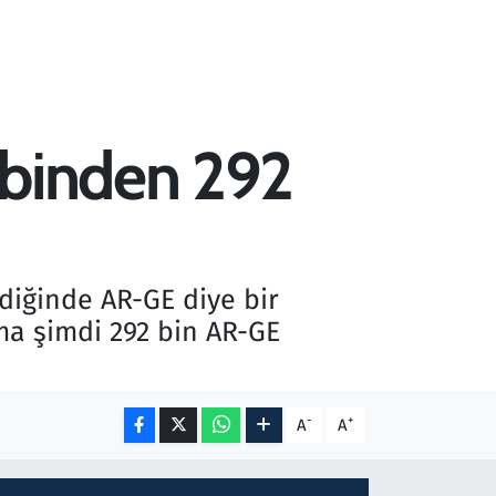
 binden 292
ldiğinde AR-GE diye bir
ma şimdi 292 bin AR-GE
-
+
A
A