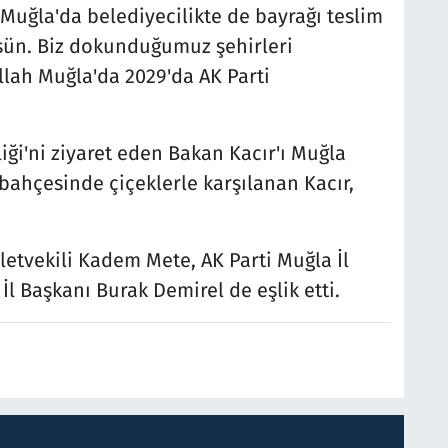
 Muğla'da belediyecilikte de bayrağı teslim
sün. Biz dokunduğumuz şehirleri
şallah Muğla'da 2029'da AK Parti
ği'ni ziyaret eden Bakan Kacır'ı Muğla
ik bahçesinde çiçeklerle karşılanan Kacır,
lletvekili Kadem Mete, AK Parti Muğla İl
l Başkanı Burak Demirel de eşlik etti.