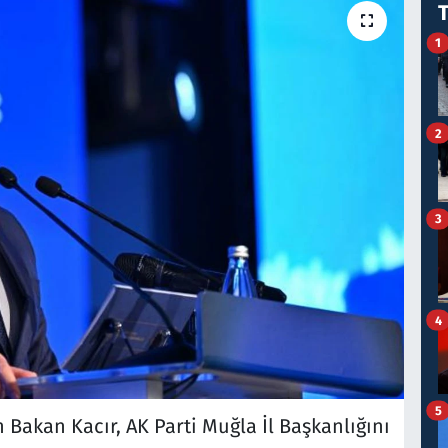
1
2
3
4
5
 Bakan Kacır, AK Parti Muğla İl Başkanlığını