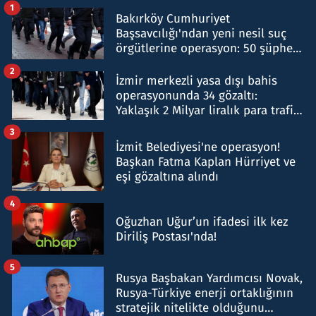
1
Bakırköy Cumhuriyet
Başsavcılığı'ndan yeni nesil suç
örgütlerine operasyon: 50 şüpheli
hakkında gözaltı kararı
2
İzmir merkezli yasa dışı bahis
operasyonunda 34 gözaltı:
Yaklaşık 2 Milyar liralık para trafiği
tespit edildi
3
İzmit Belediyesi'ne operasyon!
Başkan Fatma Kaplan Hürriyet ve
eşi gözaltına alındı
4
Oğuzhan Uğur’un ifadesi ilk kez
Diriliş Postası'nda!
5
Rusya Başbakan Yardımcısı Novak,
Rusya-Türkiye enerji ortaklığının
stratejik nitelikte olduğunu