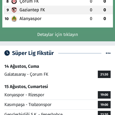
Çorum FK
0
0
8
Gaziantep FK
0
0
9
Alanyaspor
0
0
10
Detaylar için tıklayın
Süper Lig Fikstür
14 Ağustos, Cuma
Galatasaray - Çorum FK
21:30
15 Ağustos, Cumartesi
Konyaspor - Rizespor
19:00
Kasımpaşa - Trabzonspor
19:00
Gençlerbirliği S.K. - Fenerbahçe
21:30