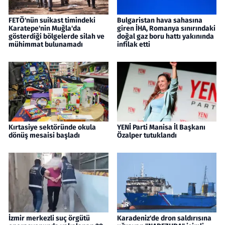
FETÖ'nün suikast timindeki
Bulgaristan hava sahasına
Karatepe'nin Muğla'da
giren İHA, Romanya sınırındaki
gösterdiği bölgelerde silah ve
doğal gaz boru hattı yakınında
mühimmat bulunamadı
infilak etti
Kırtasiye sektöründe okula
YENİ Parti Manisa İl Başkanı
dönüş mesaisi başladı
Özalper tutuklandı
İzmir merkezli suç örgütü
Karadeniz'de dron saldırısına