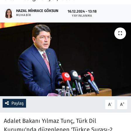
HAZAL MIHRACE GÖKSUN
16.12.2024 - 13:18
Resmi İlanlar
MUHABIR
YAYINLANMA
Rüya Tabirleri
Sağlık
Savunma Sanayi
Seçim 2023
Spor
Teknoloji ve Bilim
Paylaş
-
+
A
A
Televizyon
Adalet Bakanı Yılmaz Tunç, Türk Dil
Kurumu'nda düzenlenen 'Türkçe Şurası-2