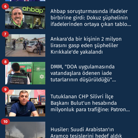
belirtti
6
Ahbap soruşturmasında ifadeler
birbirine girdi: Dokuz şüphelinin
ifadelerinden ortaya çıkan tablo
şok etti
7
Ankara'da bir kişinin 2 milyon
lirasını gasp eden şüpheliler
Kırıkkale'de yakalandı
8
DMM, "DOA uygulamasında
vatandaşlara ödenen iade
tutarlarının düşürüldüğü"
iddiasını yalanladı
9
Tutuklanan CHP Silivri İlçe
Başkanı Bulut'un hesabında
milyonluk para trafiğine: Patron
talimat verdi, ben gönderdim
10
Husiler: Suudi Arabistan'ın
Aramco tesislerini hedef aldık