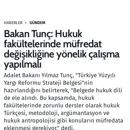
Gündem
HABERLER
GÜNDEM
Haber
Bakan Tunç: Hukuk
Kültür Sanat
fakültelerinde müfredat
değişikliğine yönelik çalışma
Kurumsal Haberler
yapılmalı
Lezzet Durağı
Adalet Bakanı Yılmaz Tunç, "Türkiye Yüzyılı
Yargı Reformu Strateji Belgesi"nin
Memur ve Kamu
hazırlandığını belirterek, "Belgede hukuk dili
de ele alındı. Bu kapsamda, hukuk
Otomobil
fakültelerinde zorunlu dersler olarak hukuk
Türkçesi, metodoloji, argümantasyon ve
Oyun
hukuk antropolojisi gibi konuların müfredata
eklenmesi gerekiyor," dedi.
Ramazan