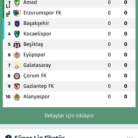
Amed
0
0
1
Erzurumspor FK
0
0
2
Başakşehir
0
0
3
Kocaelispor
0
0
4
Beşiktaş
0
0
5
Eyüpspor
0
0
6
Galatasaray
0
0
7
Çorum FK
0
0
8
Gaziantep FK
0
0
9
Alanyaspor
0
0
10
Detaylar için tıklayın