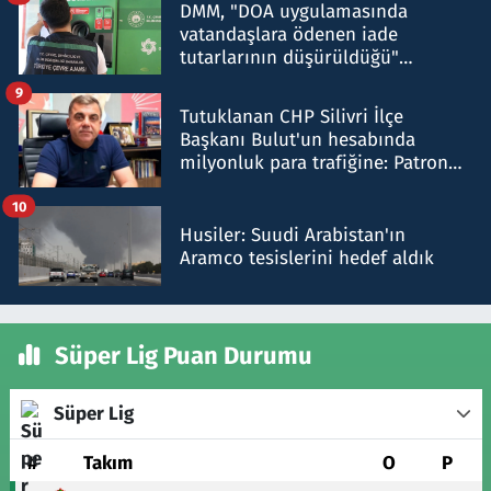
DMM, "DOA uygulamasında
vatandaşlara ödenen iade
tutarlarının düşürüldüğü"
iddiasını yalanladı
9
Tutuklanan CHP Silivri İlçe
Başkanı Bulut'un hesabında
milyonluk para trafiğine: Patron
talimat verdi, ben gönderdim
10
Husiler: Suudi Arabistan'ın
Aramco tesislerini hedef aldık
Süper Lig Puan Durumu
Süper Lig
#
Takım
O
P