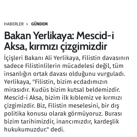
Gündem
HABERLER
GÜNDEM
Haber
Bakan Yerlikaya: Mescid-i
Kültür Sanat
Aksa, kırmızı çizgimizdir
İçişleri Bakanı Ali Yerlikaya, Filistin davasının
Kurumsal Haberler
sadece Filistinlilerin mücadelesi değil, tüm
insanlığın ortak davası olduğunu vurguladı.
Lezzet Durağı
Yerlikaya, "Filistin, bizim ecdadımızın
Memur ve Kamu
mirasıdır. Kudüs bizim kutsal beldemizdir.
Mescid-i Aksa, bizim ilk kıblemiz ve kırmızı
Otomobil
çizgimizdir. Biz, Filistin meselesini, bir dış
politika konusu olarak görmüyoruz. Burası
Oyun
bizim tarihimizdir, inancımızdır, kardeşlik
hukukumuzdur." dedi.
Ramazan