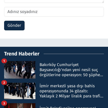
Gönder
Trend Haberler
1
Bakırköy Cumhuriyet
Başsavcılığı'ndan yeni nesil suç
örgütlerine operasyon: 50 şüpheli
hakkında gözaltı kararı
2
İzmir merkezli yasa dışı bahis
operasyonunda 34 gözaltı:
Yaklaşık 2 Milyar liralık para trafiği
tespit edildi
3