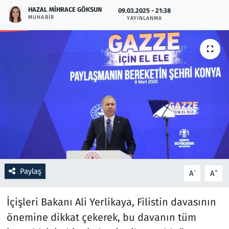
HAZAL MIHRACE GÖKSUN
09.03.2025 - 21:38
MUHABIR
YAYINLANMA
Resmi İlanlar
Rüya Tabirleri
Sağlık
Savunma Sanayi
Seçim 2023
Spor
Paylaş
-
+
A
A
Teknoloji ve Bilim
İçişleri Bakanı Ali Yerlikaya, Filistin davasının
Televizyon
önemine dikkat çekerek, bu davanın tüm