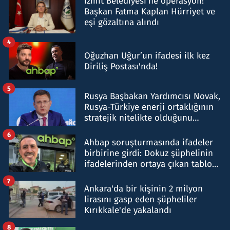
İzmit Belediyesi'ne operasyon!
Başkan Fatma Kaplan Hürriyet ve
eşi gözaltına alındı
4
Oğuzhan Uğur’un ifadesi ilk kez
Diriliş Postası'nda!
5
Rusya Başbakan Yardımcısı Novak,
Rusya-Türkiye enerji ortaklığının
stratejik nitelikte olduğunu
belirtti
6
Ahbap soruşturmasında ifadeler
birbirine girdi: Dokuz şüphelinin
ifadelerinden ortaya çıkan tablo
şok etti
7
Ankara'da bir kişinin 2 milyon
lirasını gasp eden şüpheliler
Kırıkkale'de yakalandı
8