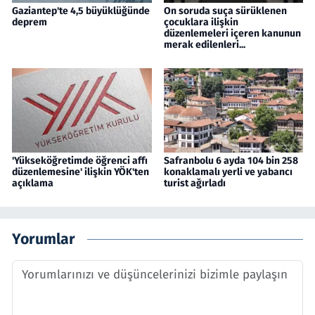
Gaziantep'te 4,5 büyüklüğünde
On soruda suça sürüklenen
deprem
çocuklara ilişkin
düzenlemeleri içeren kanunun
merak edilenleri...
'Yükseköğretimde öğrenci affı
Safranbolu 6 ayda 104 bin 258
düzenlemesine' ilişkin YÖK'ten
konaklamalı yerli ve yabancı
açıklama
turist ağırladı
Yorumlar