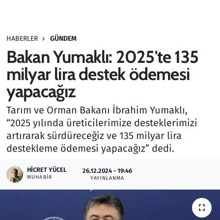
Gündem
HABERLER
GÜNDEM
Haber
Bakan Yumaklı: 2025'te 135
Kültür Sanat
milyar lira destek ödemesi
yapacağız
Kurumsal Haberler
Tarım ve Orman Bakanı İbrahim Yumaklı,
Lezzet Durağı
“2025 yılında üreticilerimize desteklerimizi
artırarak sürdüreceğiz ve 135 milyar lira
Memur ve Kamu
destekleme ödemesi yapacağız” dedi.
Otomobil
HICRET YÜCEL
26.12.2024 - 19:46
MUHABIR
YAYINLANMA
Oyun
Ramazan