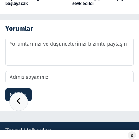
başlayacak
sevk edildi
Yorumlar
Gönder
Trend Haberler
×