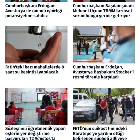
Cumhurbaşkanı Erdoğan:
Cumhurbaşkanı Başdanışmanı
Avusturya ile önemli işbirliği
Mehmet Uçum: TBMM tarihsel
potansiyeline sahibiz
sorumluluğu yerine getiriyor
Fatih'teki bazı mahallelerde 8
Cumhurbaşkanı Erdoğan,
saat su kesintisi yapılacak
Avusturya Başbakanı Stocker'i
resmi törenle karşıladı
Sözleşmeli öğretmenlik yapan
FETÖ'nün suikast timindeki
eşlerin yer değiştirme
Karatepe'ye yardım ettiği
başvuruları 12 Ağustos'ta
belirlenen şüpheli adliyeye