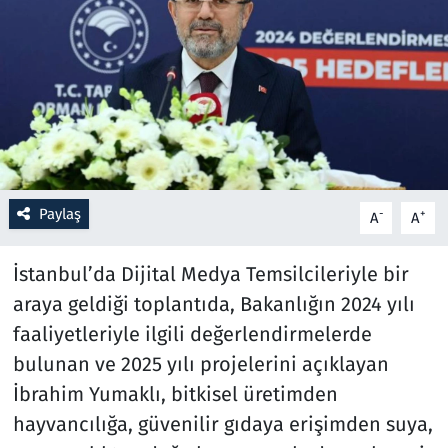
Resmi İlanlar
Rüya Tabirleri
Sağlık
Savunma Sanayi
Paylaş
-
+
A
A
Seçim 2023
İstanbul’da Dijital Medya Temsilcileriyle bir
Spor
araya geldiği toplantıda, Bakanlığın 2024 yılı
faaliyetleriyle ilgili değerlendirmelerde
Teknoloji ve Bilim
bulunan ve 2025 yılı projelerini açıklayan
İbrahim Yumaklı, bitkisel üretimden
Televizyon
hayvancılığa, güvenilir gıdaya erişimden suya,