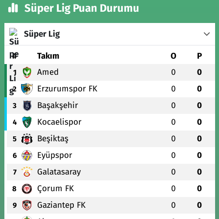
Süper Lig Puan Durumu
Süper Lig
#
Takım
O
P
Amed
0
0
1
Erzurumspor FK
0
0
2
Başakşehir
0
0
3
Kocaelispor
0
0
4
Beşiktaş
0
0
5
Eyüpspor
0
0
6
Galatasaray
0
0
7
Çorum FK
0
0
8
Gaziantep FK
0
0
9