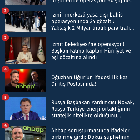
örgütlerine operasyon: 50 şüpheli
hakkında gözaltı kararı
2
İzmir merkezli yasa dışı bahis
operasyonunda 34 gözaltı:
Yaklaşık 2 Milyar liralık para trafiği
tespit edildi
3
İzmit Belediyesi'ne operasyon!
Başkan Fatma Kaplan Hürriyet ve
eşi gözaltına alındı
4
Oğuzhan Uğur’un ifadesi ilk kez
Diriliş Postası'nda!
5
Rusya Başbakan Yardımcısı Novak,
Rusya-Türkiye enerji ortaklığının
stratejik nitelikte olduğunu
belirtti
6
Ahbap soruşturmasında ifadeler
birbirine girdi: Dokuz şüphelinin