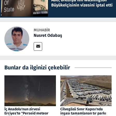
Büyükelçisinin vizesini iptal etti
MUHABIR
Nusret Odabaş
Bunlar da ilginizi çekebilir
İç Anadolu'nun zirvesi
Cilvegözü Sınır Kapısı'nda
Erciyes'te "Perseid meteor
inşası tamamlanan tır parkı