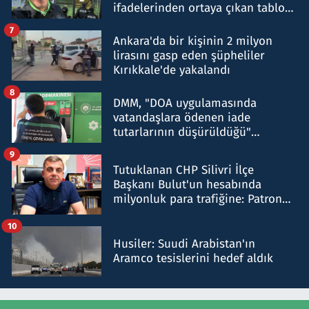
ifadelerinden ortaya çıkan tablo
şok etti
7
Ankara'da bir kişinin 2 milyon
lirasını gasp eden şüpheliler
Kırıkkale'de yakalandı
8
DMM, "DOA uygulamasında
vatandaşlara ödenen iade
tutarlarının düşürüldüğü"
iddiasını yalanladı
9
Tutuklanan CHP Silivri İlçe
Başkanı Bulut'un hesabında
milyonluk para trafiğine: Patron
talimat verdi, ben gönderdim
10
Husiler: Suudi Arabistan'ın
Aramco tesislerini hedef aldık