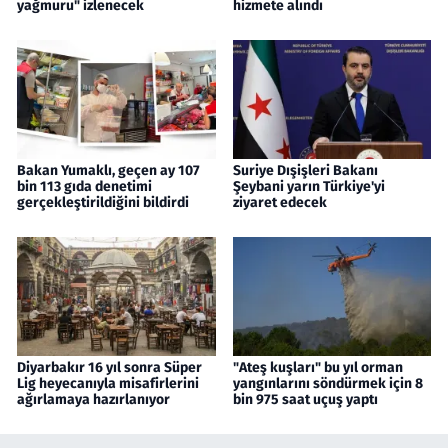
yağmuru" izlenecek
hizmete alındı
Bakan Yumaklı, geçen ay 107
Suriye Dışişleri Bakanı
bin 113 gıda denetimi
Şeybani yarın Türkiye'yi
gerçekleştirildiğini bildirdi
ziyaret edecek
Diyarbakır 16 yıl sonra Süper
"Ateş kuşları" bu yıl orman
Lig heyecanıyla misafirlerini
yangınlarını söndürmek için 8
ağırlamaya hazırlanıyor
bin 975 saat uçuş yaptı