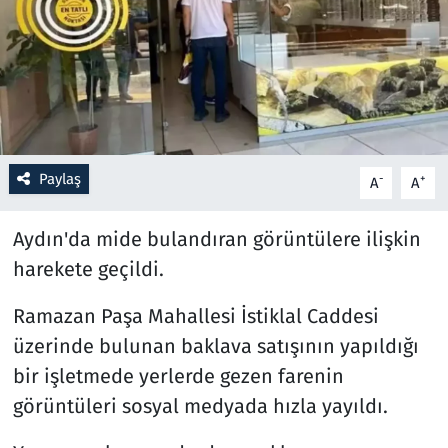
Resmi İlanlar
Rüya Tabirleri
Sağlık
Paylaş
-
+
A
A
Savunma Sanayi
Aydın'da mide bulandıran görüntülere ilişkin
Seçim 2023
harekete geçildi.
Spor
Ramazan Paşa Mahallesi İstiklal Caddesi
üzerinde bulunan baklava satışının yapıldığı
Teknoloji ve Bilim
bir işletmede yerlerde gezen farenin
Televizyon
görüntüleri sosyal medyada hızla yayıldı.