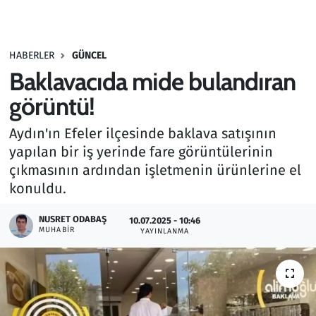
Gündem
HABERLER
GÜNCEL
Haber
Baklavacıda mide bulandıran
Kültür Sanat
görüntü!
Aydın'ın Efeler ilçesinde baklava satışının
Kurumsal Haberler
yapılan bir iş yerinde fare görüntülerinin
çıkmasının ardından işletmenin ürünlerine el
Lezzet Durağı
konuldu.
Memur ve Kamu
NUSRET ODABAŞ
10.07.2025 - 10:46
MUHABIR
YAYINLANMA
Otomobil
Oyun
Ramazan