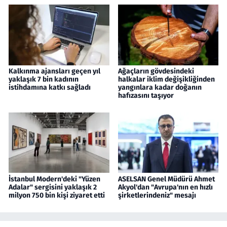
Kalkınma ajansları geçen yıl
Ağaçların gövdesindeki
yaklaşık 7 bin kadının
halkalar iklim değişikliğinden
istihdamına katkı sağladı
yangınlara kadar doğanın
hafızasını taşıyor
İstanbul Modern'deki "Yüzen
ASELSAN Genel Müdürü Ahmet
Adalar" sergisini yaklaşık 2
Akyol'dan "Avrupa'nın en hızlı
milyon 750 bin kişi ziyaret etti
şirketlerindeniz" mesajı