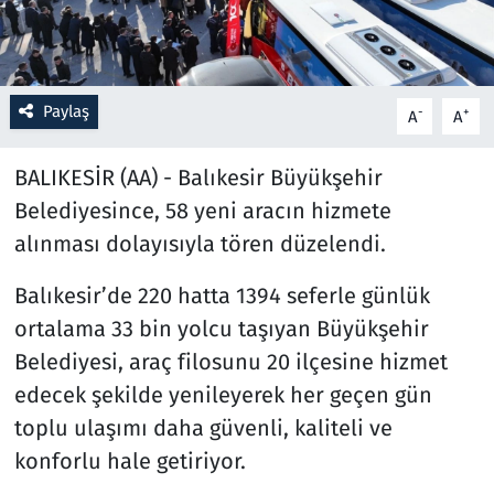
Resmi İlanlar
Rüya Tabirleri
Paylaş
-
+
A
A
Sağlık
BALIKESİR (AA) - Balıkesir Büyükşehir
Belediyesince, 58 yeni aracın hizmete
Savunma Sanayi
alınması dolayısıyla tören düzelendi.
Seçim 2023
Balıkesir’de 220 hatta 1394 seferle günlük
ortalama 33 bin yolcu taşıyan Büyükşehir
Spor
Belediyesi, araç filosunu 20 ilçesine hizmet
Teknoloji ve Bilim
edecek şekilde yenileyerek her geçen gün
toplu ulaşımı daha güvenli, kaliteli ve
Televizyon
konforlu hale getiriyor.