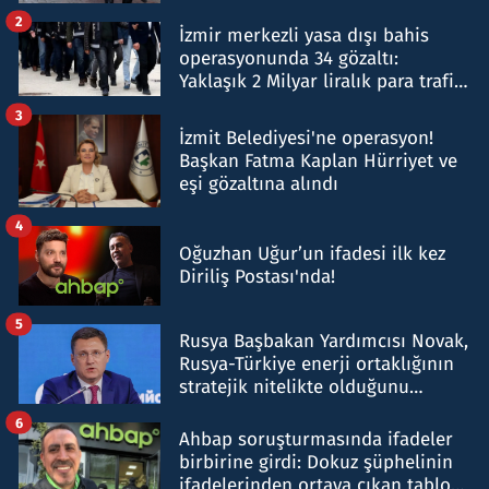
hakkında gözaltı kararı
2
İzmir merkezli yasa dışı bahis
operasyonunda 34 gözaltı:
Yaklaşık 2 Milyar liralık para trafiği
tespit edildi
3
İzmit Belediyesi'ne operasyon!
Başkan Fatma Kaplan Hürriyet ve
eşi gözaltına alındı
4
Oğuzhan Uğur’un ifadesi ilk kez
Diriliş Postası'nda!
5
Rusya Başbakan Yardımcısı Novak,
Rusya-Türkiye enerji ortaklığının
stratejik nitelikte olduğunu
belirtti
6
Ahbap soruşturmasında ifadeler
birbirine girdi: Dokuz şüphelinin
ifadelerinden ortaya çıkan tablo