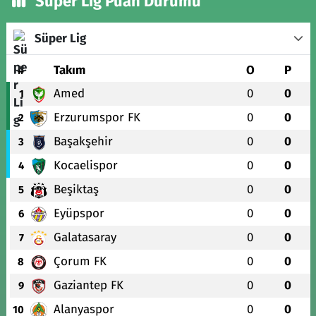
Süper Lig Puan Durumu
Süper Lig
#
Takım
O
P
Amed
0
0
1
Erzurumspor FK
0
0
2
Başakşehir
0
0
3
Kocaelispor
0
0
4
Beşiktaş
0
0
5
Eyüpspor
0
0
6
Galatasaray
0
0
7
Çorum FK
0
0
8
Gaziantep FK
0
0
9
Alanyaspor
0
0
10