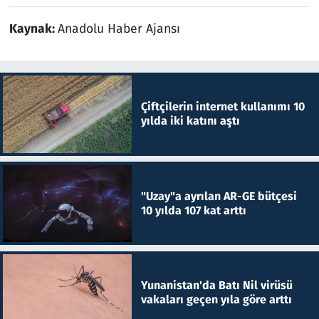
Kaynak:
Anadolu Haber Ajansı
Çiftçilerin internet kullanımı 10
yılda iki katını aştı
"Uzay"a ayrılan AR-GE bütçesi
10 yılda 107 kat arttı
Yunanistan'da Batı Nil virüsü
vakaları geçen yıla göre arttı