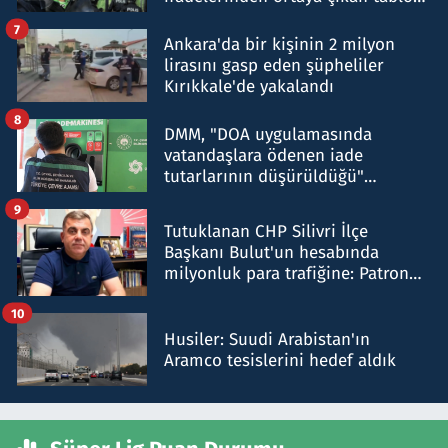
şok etti
7
Ankara'da bir kişinin 2 milyon
lirasını gasp eden şüpheliler
Kırıkkale'de yakalandı
8
DMM, "DOA uygulamasında
vatandaşlara ödenen iade
tutarlarının düşürüldüğü"
iddiasını yalanladı
9
Tutuklanan CHP Silivri İlçe
Başkanı Bulut'un hesabında
milyonluk para trafiğine: Patron
talimat verdi, ben gönderdim
10
Husiler: Suudi Arabistan'ın
Aramco tesislerini hedef aldık