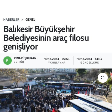
Gündem
HABERLER
GENEL
Haber
Balıkesir Büyükşehir
Kültür Sanat
Belediyesinin araç filosu
genişliyor
Kurumsal Haberler
PINAR İŞKURAN
19.12.2023 - 09:43
19.12.2023 - 13:34
Lezzet Durağı
EDITÖR
YAYINLANMA
GÜNCELLEME
Memur ve Kamu
Otomobil
Oyun
Ramazan