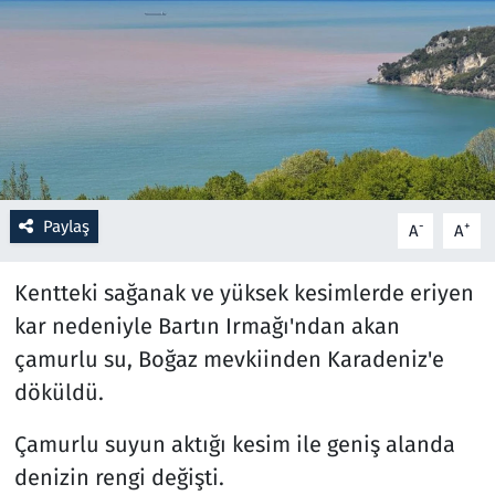
Resmi İlanlar
Rüya Tabirleri
Sağlık
Savunma Sanayi
Paylaş
-
+
A
A
Seçim 2023
Kentteki sağanak ve yüksek kesimlerde eriyen
kar nedeniyle Bartın Irmağı'ndan akan
Spor
çamurlu su, Boğaz mevkiinden Karadeniz'e
Teknoloji ve Bilim
döküldü.
Çamurlu suyun aktığı kesim ile geniş alanda
Televizyon
denizin rengi değişti.