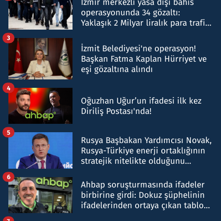
İzmir merkezli yasa dışı bahis
operasyonunda 34 gözaltı:
Yaklaşık 2 Milyar liralık para trafiği
tespit edildi
3
İzmit Belediyesi'ne operasyon!
Başkan Fatma Kaplan Hürriyet ve
eşi gözaltına alındı
4
Oğuzhan Uğur’un ifadesi ilk kez
Diriliş Postası'nda!
5
Rusya Başbakan Yardımcısı Novak,
Rusya-Türkiye enerji ortaklığının
stratejik nitelikte olduğunu
belirtti
6
Ahbap soruşturmasında ifadeler
birbirine girdi: Dokuz şüphelinin
ifadelerinden ortaya çıkan tablo
şok etti