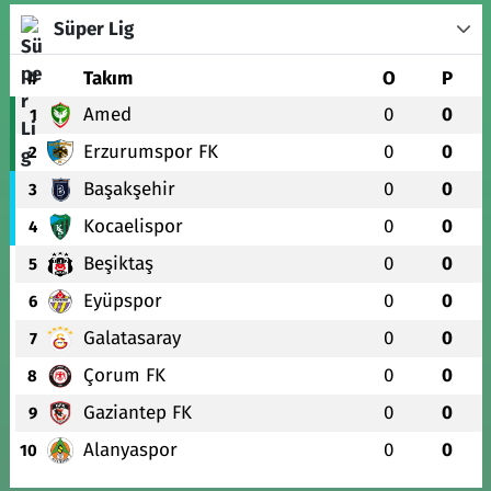
Süper Lig
#
Takım
O
P
Amed
0
0
1
Erzurumspor FK
0
0
2
Başakşehir
0
0
3
Kocaelispor
0
0
4
Beşiktaş
0
0
5
Eyüpspor
0
0
6
Galatasaray
0
0
7
Çorum FK
0
0
8
Gaziantep FK
0
0
9
Alanyaspor
0
0
10