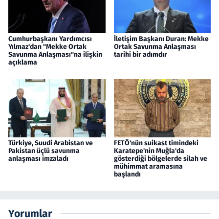
Cumhurbaşkanı Yardımcısı
İletişim Başkanı Duran: Mekke
Yılmaz'dan "Mekke Ortak
Ortak Savunma Anlaşması
Savunma Anlaşması"na ilişkin
tarihi bir adımdır
açıklama
Türkiye, Suudi Arabistan ve
FETÖ'nün suikast timindeki
Pakistan üçlü savunma
Karatepe'nin Muğla'da
anlaşması imzaladı
gösterdiği bölgelerde silah ve
mühimmat aramasına
başlandı
Yorumlar