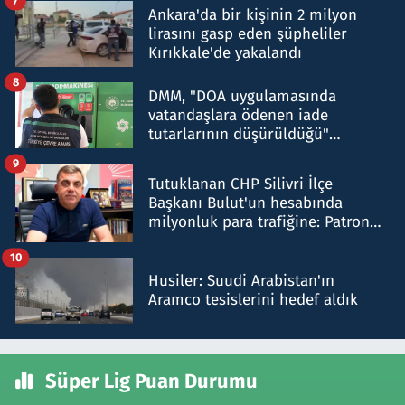
7
Ankara'da bir kişinin 2 milyon
lirasını gasp eden şüpheliler
Kırıkkale'de yakalandı
8
DMM, "DOA uygulamasında
vatandaşlara ödenen iade
tutarlarının düşürüldüğü"
iddiasını yalanladı
9
Tutuklanan CHP Silivri İlçe
Başkanı Bulut'un hesabında
milyonluk para trafiğine: Patron
talimat verdi, ben gönderdim
10
Husiler: Suudi Arabistan'ın
Aramco tesislerini hedef aldık
Süper Lig Puan Durumu