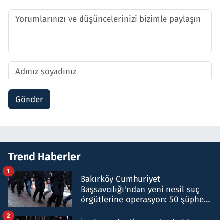
Gönder
Trend Haberler
1
Bakırköy Cumhuriyet
Başsavcılığı'ndan yeni nesil suç
örgütlerine operasyon: 50 şüpheli
hakkında gözaltı kararı
2