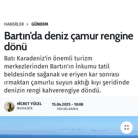
Gündem
HABERLER
GÜNDEM
Haber
Bartın'da deniz çamur rengine
Kültür Sanat
dönü
Batı Karadeniz'in önemli turizm
Kurumsal Haberler
merkezlerinden Bartın'ın İnkumu tatil
beldesinde sağanak ve eriyen kar sonrası
Lezzet Durağı
ırmaktan çamurlu suyun aktığı kıyı şeridinde
Memur ve Kamu
denizin rengi kahverengiye döndü.
HICRET YÜCEL
Otomobil
15.04.2025 - 10:08
MUHABIR
YAYINLANMA
Oyun
Ramazan