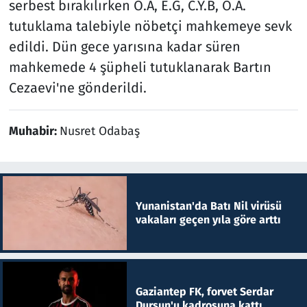
serbest bırakılırken O.A, E.G, C.Y.B, O.A.
tutuklama talebiyle nöbetçi mahkemeye sevk
edildi. Dün gece yarısına kadar süren
mahkemede 4 şüpheli tutuklanarak Bartın
Cezaevi'ne gönderildi.
Muhabir:
Nusret Odabaş
Yunanistan'da Batı Nil virüsü
vakaları geçen yıla göre arttı
Gaziantep FK, forvet Serdar
Dursun'u kadrosuna kattı