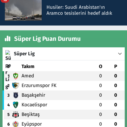
Husiler: Suudi Arabistan'ın
Aramco tesislerini hedef aldık
Süper Lig Puan Durumu
Süper Lig
#
Takım
O
P
Amed
0
0
1
Erzurumspor FK
0
0
2
Başakşehir
0
0
3
Kocaelispor
0
0
4
Beşiktaş
0
0
5
Eyüpspor
0
0
6