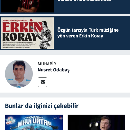
Özgün tarzıyla Türk müziğine
yön veren Erkin Koray
MUHABIR
Nusret Odabaş
Bunlar da ilginizi çekebilir