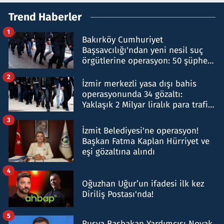
Trend Haberler
1
Bakırköy Cumhuriyet
Başsavcılığı'ndan yeni nesil suç
örgütlerine operasyon: 50 şüpheli
hakkında gözaltı kararı
2
İzmir merkezli yasa dışı bahis
operasyonunda 34 gözaltı:
Yaklaşık 2 Milyar liralık para trafiği
tespit edildi
3
İzmit Belediyesi'ne operasyon!
Başkan Fatma Kaplan Hürriyet ve
eşi gözaltına alındı
4
Oğuzhan Uğur’un ifadesi ilk kez
Diriliş Postası'nda!
5
Rusya Başbakan Yardımcısı Novak,