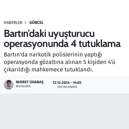
Gündem
HABERLER
GÜNCEL
Haber
Bartın'daki uyuşturucu
Kültür Sanat
operasyonunda 4 tutuklama
Bartın'da narkotik polislerinin yaptığı
Kurumsal Haberler
operasyonda gözaltına alınan 5 kişiden 4'ü
çıkarıldığı mahkemece tutuklandı.
Lezzet Durağı
NUSRET ODABAŞ
12.12.2024 - 14:03
Memur ve Kamu
MUHABIR
YAYINLANMA
Otomobil
Oyun
Ramazan