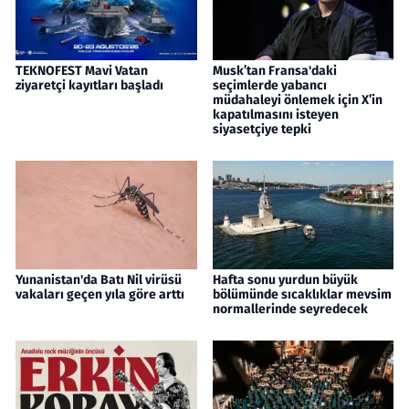
TEKNOFEST Mavi Vatan
Musk’tan Fransa'daki
ziyaretçi kayıtları başladı
seçimlerde yabancı
müdahaleyi önlemek için X’in
kapatılmasını isteyen
siyasetçiye tepki
Yunanistan'da Batı Nil virüsü
Hafta sonu yurdun büyük
vakaları geçen yıla göre arttı
bölümünde sıcaklıklar mevsim
normallerinde seyredecek