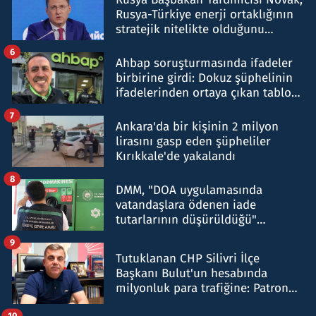
Rusya-Türkiye enerji ortaklığının
stratejik nitelikte olduğunu
belirtti
6
Ahbap soruşturmasında ifadeler
birbirine girdi: Dokuz şüphelinin
ifadelerinden ortaya çıkan tablo
şok etti
7
Ankara'da bir kişinin 2 milyon
lirasını gasp eden şüpheliler
Kırıkkale'de yakalandı
8
DMM, "DOA uygulamasında
vatandaşlara ödenen iade
tutarlarının düşürüldüğü"
iddiasını yalanladı
9
Tutuklanan CHP Silivri İlçe
Başkanı Bulut'un hesabında
milyonluk para trafiğine: Patron
talimat verdi, ben gönderdim
10