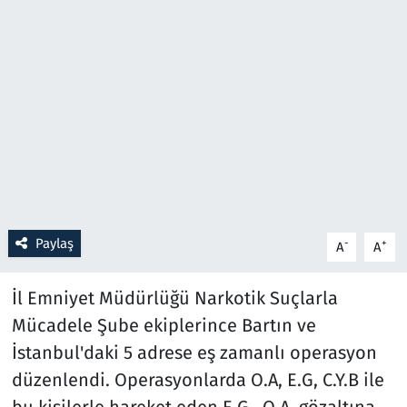
Resmi İlanlar
Rüya Tabirleri
Sağlık
Savunma Sanayi
Seçim 2023
Paylaş
-
+
A
A
Spor
İl Emniyet Müdürlüğü Narkotik Suçlarla
Teknoloji ve Bilim
Mücadele Şube ekiplerince Bartın ve
İstanbul'daki 5 adrese eş zamanlı operasyon
Televizyon
düzenlendi. Operasyonlarda O.A, E.G, C.Y.B ile
bu kişilerle hareket eden E.G., O.A. gözaltına