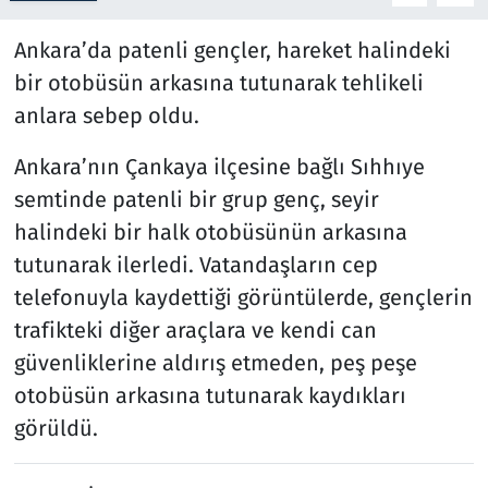
Ankara’da patenli gençler, hareket halindeki
Resmi İlanlar
bir otobüsün arkasına tutunarak tehlikeli
Rüya Tabirleri
anlara sebep oldu.
Sağlık
Ankara’nın Çankaya ilçesine bağlı Sıhhıye
semtinde patenli bir grup genç, seyir
Savunma Sanayi
halindeki bir halk otobüsünün arkasına
tutunarak ilerledi. Vatandaşların cep
Seçim 2023
telefonuyla kaydettiği görüntülerde, gençlerin
trafikteki diğer araçlara ve kendi can
Spor
güvenliklerine aldırış etmeden, peş peşe
Teknoloji ve Bilim
otobüsün arkasına tutunarak kaydıkları
görüldü.
Televizyon