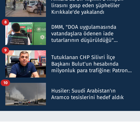
lirasını gasp eden şüpheliler
Kırıkkale'de yakalandı
8
DMM, "DOA uygulamasında
vatandaşlara ödenen iade
tutarlarının düşürüldüğü"
iddiasını yalanladı
9
Tutuklanan CHP Silivri İlçe
Başkanı Bulut'un hesabında
milyonluk para trafiğine: Patron
talimat verdi, ben gönderdim
10
Husiler: Suudi Arabistan'ın
Aramco tesislerini hedef aldık