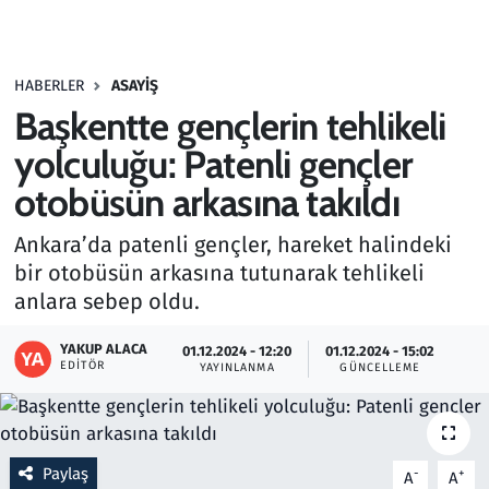
Gündem
HABERLER
ASAYIŞ
Haber
Başkentte gençlerin tehlikeli
Kültür Sanat
yolculuğu: Patenli gençler
otobüsün arkasına takıldı
Kurumsal Haberler
Ankara’da patenli gençler, hareket halindeki
Lezzet Durağı
bir otobüsün arkasına tutunarak tehlikeli
anlara sebep oldu.
Memur ve Kamu
YAKUP ALACA
01.12.2024 - 12:20
01.12.2024 - 15:02
EDITÖR
YAYINLANMA
GÜNCELLEME
Otomobil
Oyun
Paylaş
-
+
A
A
Ramazan