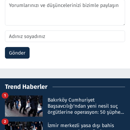
Gönder
Trend Haberler
1
Bakırköy Cumhuriyet
Başsavcılığı'ndan yeni nesil suç
örgütlerine operasyon: 50 şüpheli
hakkında gözaltı kararı
2
İzmir merkezli yasa dışı bahis