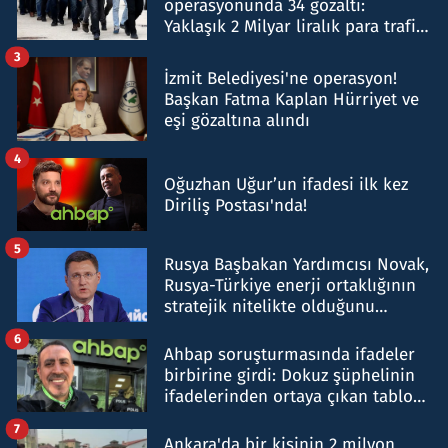
operasyonunda 34 gözaltı:
Yaklaşık 2 Milyar liralık para trafiği
tespit edildi
3
İzmit Belediyesi'ne operasyon!
Başkan Fatma Kaplan Hürriyet ve
eşi gözaltına alındı
4
Oğuzhan Uğur’un ifadesi ilk kez
Diriliş Postası'nda!
5
Rusya Başbakan Yardımcısı Novak,
Rusya-Türkiye enerji ortaklığının
stratejik nitelikte olduğunu
belirtti
6
Ahbap soruşturmasında ifadeler
birbirine girdi: Dokuz şüphelinin
ifadelerinden ortaya çıkan tablo
şok etti
7
Ankara'da bir kişinin 2 milyon