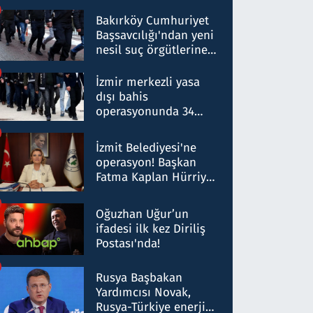
Bakırköy Cumhuriyet
Başsavcılığı'ndan yeni
nesil suç örgütlerine
operasyon: 50 şüpheli
hakkında gözaltı kararı
İzmir merkezli yasa
dışı bahis
operasyonunda 34
gözaltı: Yaklaşık 2
Milyar liralık para
İzmit Belediyesi'ne
trafiği tespit edildi
operasyon! Başkan
Fatma Kaplan Hürriyet
ve eşi gözaltına alındı
Oğuzhan Uğur’un
ifadesi ilk kez Diriliş
Postası'nda!
Rusya Başbakan
Yardımcısı Novak,
Rusya-Türkiye enerji