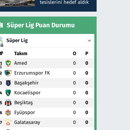
tesislerini hedef aldık
Süper Lig Puan Durumu
Süper Lig
#
Takım
O
P
Amed
0
0
1
Erzurumspor FK
0
0
2
Başakşehir
0
0
3
Kocaelispor
0
0
4
Beşiktaş
0
0
5
Eyüpspor
0
0
6
Galatasaray
0
0
7