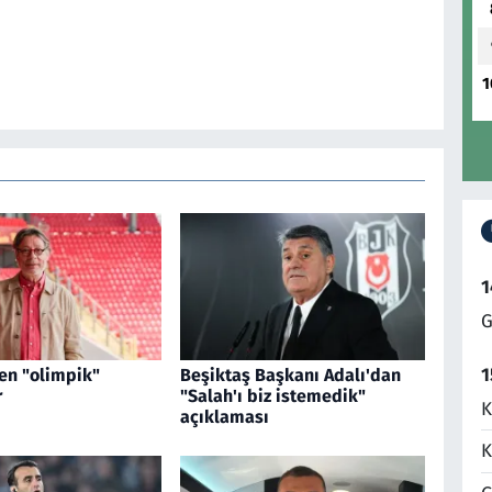
1
1
G
1
en "olimpik"
Beşiktaş Başkanı Adalı'dan
r
"Salah'ı biz istemedik"
K
açıklaması
K