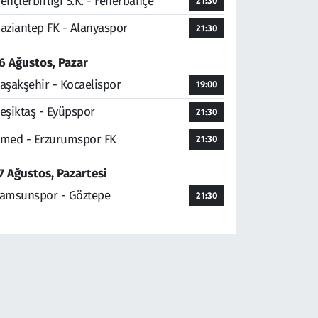
ençlerbirliği S.K. - Fenerbahçe
21:30
aziantep FK - Alanyaspor
21:30
6 Ağustos, Pazar
aşakşehir - Kocaelispor
19:00
eşiktaş - Eyüpspor
21:30
med - Erzurumspor FK
21:30
7 Ağustos, Pazartesi
amsunspor - Göztepe
21:30