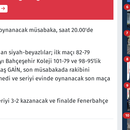
6
oynanacak müsabaka, saat 20.00'de
7
n siyah-beyazlılar; ilk maçı 82-79
8
 Bahçeşehir Koleji 101-79 ve 98-95'lik
taş GAİN, son müsabakada rakibini
medi ve seriyi evinde oynanacak son maça
9
eriyi 3-2 kazanacak ve finalde Fenerbahçe
10