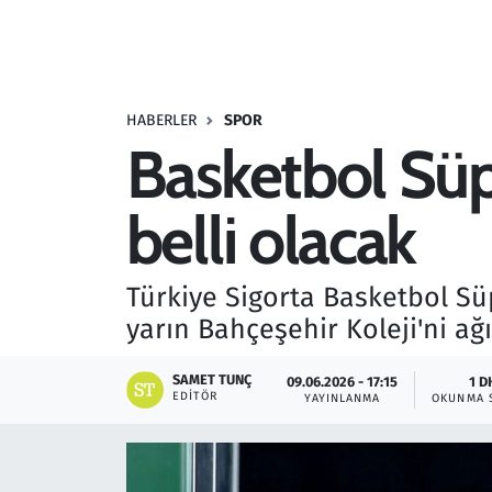
Resmi İlanlar
Rüya Tabirleri
HABERLER
SPOR
Basketbol Süper
Sağlık
belli olacak
Savunma Sanayi
Seçim 2023
Türkiye Sigorta Basketbol Süpe
yarın Bahçeşehir Koleji'ni ağ
Spor
SAMET TUNÇ
09.06.2026 - 17:15
1 D
Teknoloji ve Bilim
EDITÖR
YAYINLANMA
OKUNMA 
Televizyon