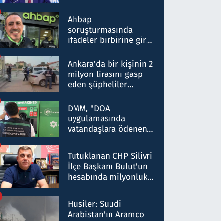
ortaklığının stratejik
nitelikte olduğunu
Ahbap
belirtti
soruşturmasında
ifadeler birbirine girdi:
Dokuz şüphelinin
ifadelerinden ortaya
Ankara'da bir kişinin 2
çıkan tablo şok etti
milyon lirasını gasp
eden şüpheliler
Kırıkkale'de yakalandı
DMM, "DOA
uygulamasında
vatandaşlara ödenen
iade tutarlarının
düşürüldüğü" iddiasını
Tutuklanan CHP Silivri
yalanladı
İlçe Başkanı Bulut'un
hesabında milyonluk
para trafiğine: Patron
talimat verdi, ben
Husiler: Suudi
gönderdim
Arabistan'ın Aramco