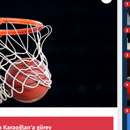
1
2
3
4
5
a Karaoğlan'a görev