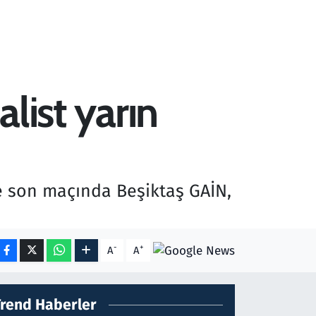
alist yarın
 ve son maçında Beşiktaş GAİN,
-
+
A
A
Trend Haberler