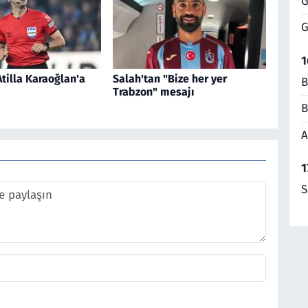
G
G
1
tilla Karaoğlan'a
Salah'tan "Bize her yer
B
Trabzon" mesajı
B
A
1
S