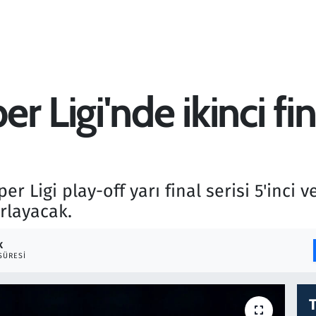
 Ligi'nde ikinci fin
r Ligi play-off yarı final serisi 5'inci
ırlayacak.
K
SÜRESI