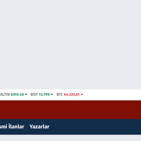
ALTIN
6510.40
BİST
13.799
BTC
64.225,61
mi İlanlar
Yazarlar