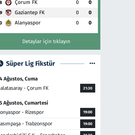
Çorum FK
0
0
8
Gaziantep FK
0
0
9
Alanyaspor
0
0
0
Detaylar için tıklayın
Süper Lig Fikstür
4 Ağustos, Cuma
alatasaray - Çorum FK
21:30
5 Ağustos, Cumartesi
onyaspor - Rizespor
19:00
asımpaşa - Trabzonspor
19:00