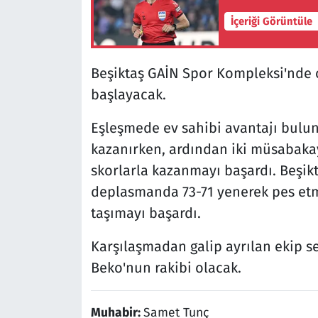
İçeriği Görüntüle
Beşiktaş GAİN Spor Kompleksi'nde 
başlayacak.
Eşleşmede ev sahibi avantajı buluna
kazanırken, ardından iki müsabakayı
skorlarla kazanmayı başardı. Beşik
deplasmanda 73-71 yenerek pes et
taşımayı başardı.
Karşılaşmadan galip ayrılan ekip s
Beko'nun rakibi olacak.
Muhabir:
Samet Tunç