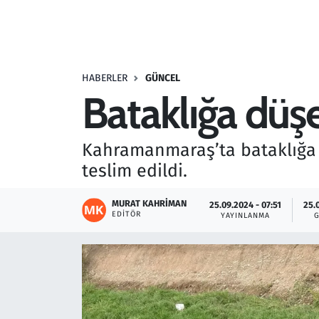
Resmi İlanlar
Rüya Tabirleri
HABERLER
GÜNCEL
Bataklığa düşe
Sağlık
Savunma Sanayi
Kahramanmaraş’ta bataklığa d
teslim edildi.
Seçim 2023
MURAT KAHRIMAN
25.09.2024 - 07:51
25.
Spor
EDITÖR
YAYINLANMA
Teknoloji ve Bilim
Televizyon