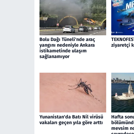
Bolu Dağı Tüneli'nde araç
TEKNOFEST
yangını nedeniyle Ankara
ziyaretçi 
istikametinde ulaşım
sağlanamıyor
Yunanistan'da Batı Nil virüsü
Hafta son
vakaları geçen yıla göre arttı
bölümünde
mevsim no
seyredec