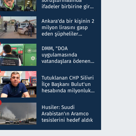
soruşturmasında
ifadeler birbirine girdi:
Dokuz şüphelinin
ifadelerinden ortaya
Ankara'da bir kişinin 2
çıkan tablo şok etti
milyon lirasını gasp
eden şüpheliler
Kırıkkale'de yakalandı
DMM, "DOA
uygulamasında
vatandaşlara ödenen
iade tutarlarının
düşürüldüğü" iddiasını
Tutuklanan CHP Silivri
yalanladı
İlçe Başkanı Bulut'un
hesabında milyonluk
para trafiğine: Patron
talimat verdi, ben
Husiler: Suudi
gönderdim
Arabistan'ın Aramco
tesislerini hedef aldık