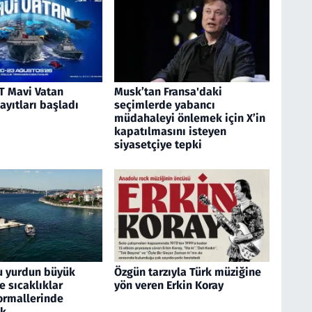
 Mavi Vatan
Musk’tan Fransa'daki
kayıtları başladı
seçimlerde yabancı
müdahaleyi önlemek için X’in
kapatılmasını isteyen
siyasetçiye tepki
u yurdun büyük
Özgün tarzıyla Türk müziğine
 sıcaklıklar
yön veren Erkin Koray
rmallerinde
ek