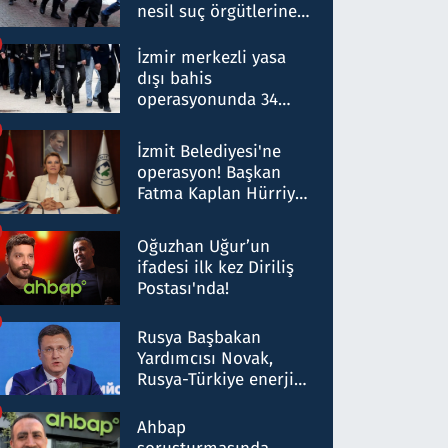
nesil suç örgütlerine
operasyon: 50 şüpheli
hakkında gözaltı kararı
İzmir merkezli yasa
dışı bahis
operasyonunda 34
gözaltı: Yaklaşık 2
Milyar liralık para
İzmit Belediyesi'ne
trafiği tespit edildi
operasyon! Başkan
Fatma Kaplan Hürriyet
ve eşi gözaltına alındı
Oğuzhan Uğur’un
ifadesi ilk kez Diriliş
Postası'nda!
Rusya Başbakan
Yardımcısı Novak,
Rusya-Türkiye enerji
ortaklığının stratejik
nitelikte olduğunu
Ahbap
belirtti