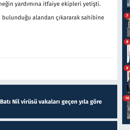
ğin yardımına itfaiye ekipleri yetişti.
7
ği bulunduğu alandan çıkararak sahibine
8
9
10
atı Nil virüsü vakaları geçen yıla göre