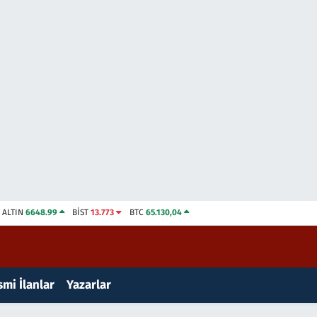
ALTIN
6648.99
BİST
13.773
BTC
65.130,04
mi İlanlar
Yazarlar