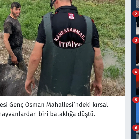
2
3
4
5
esi Genç Osman Mahallesi’ndeki kırsal
ayvanlardan biri bataklığa düştü.
6