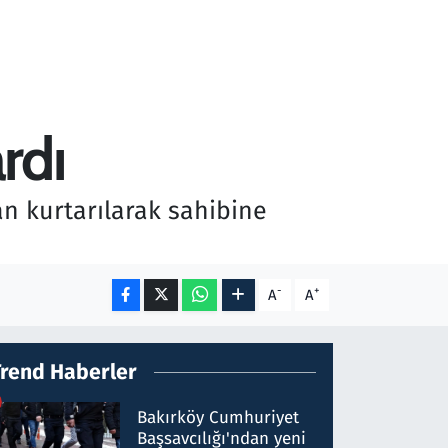
rdı
an kurtarılarak sahibine
-
+
A
A
Trend Haberler
Bakırköy Cumhuriyet
Başsavcılığı'ndan yeni