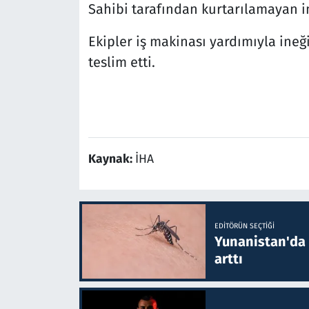
Sahibi tarafından kurtarılamayan ine
Ekipler iş makinası yardımıyla ine
teslim etti.
Kaynak:
İHA
EDITÖRÜN SEÇTIĞI
Yunanistan'da B
arttı