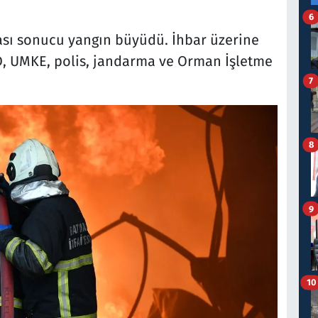
6
ası sonucu yangın büyüdü. İhbar üzerine
FAD, UMKE, polis, jandarma ve Orman İşletme
7
8
9
10