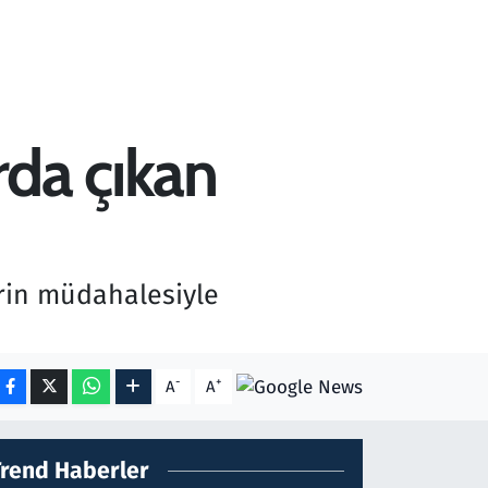
rda çıkan
erin müdahalesiyle
-
+
A
A
Trend Haberler