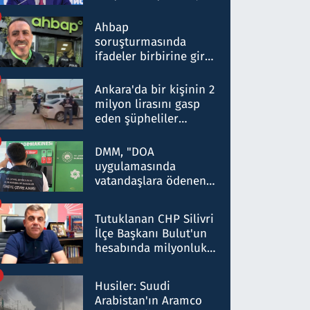
ortaklığının stratejik
nitelikte olduğunu
Ahbap
belirtti
soruşturmasında
ifadeler birbirine girdi:
Dokuz şüphelinin
ifadelerinden ortaya
Ankara'da bir kişinin 2
çıkan tablo şok etti
milyon lirasını gasp
eden şüpheliler
Kırıkkale'de yakalandı
DMM, "DOA
uygulamasında
vatandaşlara ödenen
iade tutarlarının
düşürüldüğü" iddiasını
Tutuklanan CHP Silivri
yalanladı
İlçe Başkanı Bulut'un
hesabında milyonluk
para trafiğine: Patron
talimat verdi, ben
Husiler: Suudi
gönderdim
Arabistan'ın Aramco