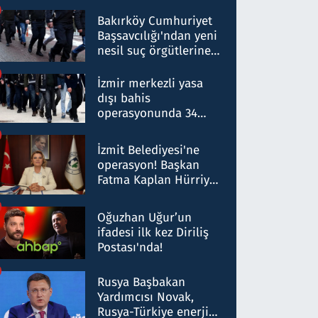
Bakırköy Cumhuriyet
Başsavcılığı'ndan yeni
nesil suç örgütlerine
operasyon: 50 şüpheli
hakkında gözaltı kararı
İzmir merkezli yasa
dışı bahis
operasyonunda 34
gözaltı: Yaklaşık 2
Milyar liralık para
İzmit Belediyesi'ne
trafiği tespit edildi
operasyon! Başkan
Fatma Kaplan Hürriyet
ve eşi gözaltına alındı
Oğuzhan Uğur’un
ifadesi ilk kez Diriliş
Postası'nda!
Rusya Başbakan
Yardımcısı Novak,
Rusya-Türkiye enerji