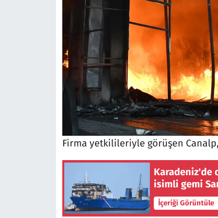
Firma yetkilileriyle görüşen Canalp,
Karadeniz'de 
isimli gemi Sa
İçeriği Görüntüle