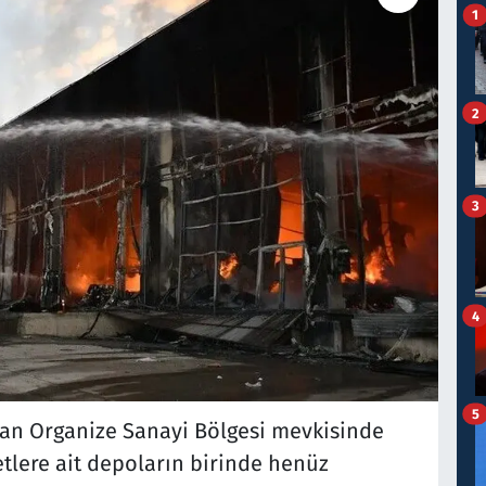
1
2
3
4
5
an Organize Sanayi Bölgesi mevkisinde
etlere ait depoların birinde henüz