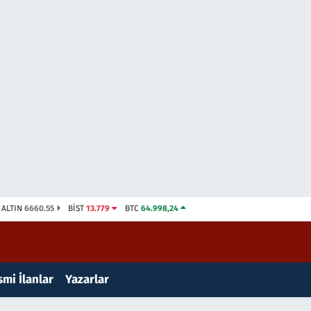
ALTIN
6660.55
BİST
13.779
BTC
64.998,24
mi İlanlar
Yazarlar