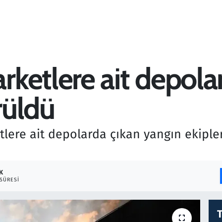
ketlere ait depola
rüldü
tlere ait depolarda çıkan yangın ekipl
K
SÜRESI