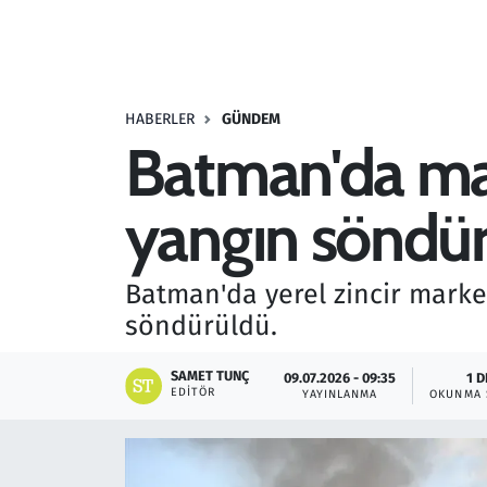
Resmi İlanlar
Rüya Tabirleri
HABERLER
GÜNDEM
Batman'da mar
Sağlık
yangın söndü
Savunma Sanayi
Seçim 2023
Batman'da yerel zincir marke
söndürüldü.
Spor
SAMET TUNÇ
09.07.2026 - 09:35
1 D
Teknoloji ve Bilim
EDITÖR
YAYINLANMA
OKUNMA 
Televizyon