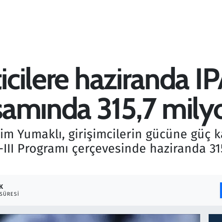
ticilere haziranda I
amında 315,7 milyo
m Yumaklı, girişimcilerin gücüne güç 
III Programı çerçevesinde haziranda 31
K
SÜRESI