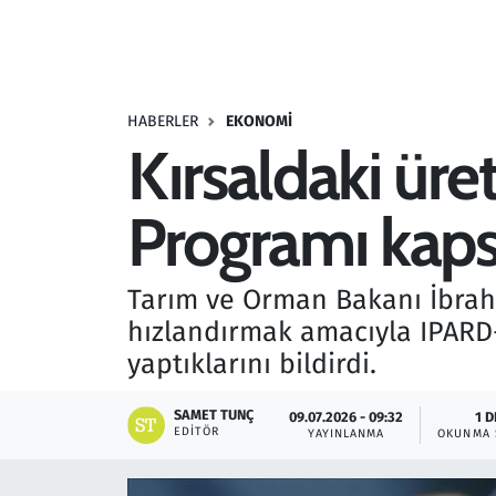
Resmi İlanlar
Rüya Tabirleri
HABERLER
EKONOMI
Kırsaldaki üre
Sağlık
Programı kaps
Savunma Sanayi
Seçim 2023
Tarım ve Orman Bakanı İbrahi
hızlandırmak amacıyla IPARD-
Spor
yaptıklarını bildirdi.
Teknoloji ve Bilim
SAMET TUNÇ
09.07.2026 - 09:32
1 D
EDITÖR
YAYINLANMA
OKUNMA 
Televizyon