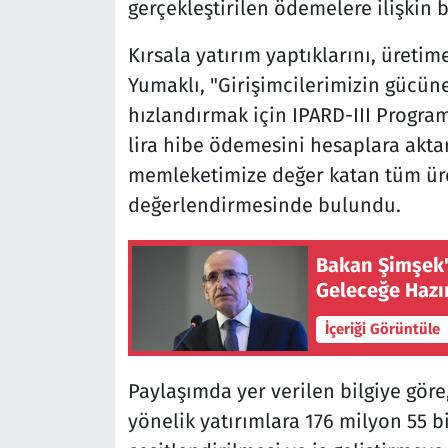
gerçekleştirilen ödemelere ilişkin bi
Kırsala yatırım yaptıklarını, üreti
Yumaklı, "Girişimcilerimizin gücün
hızlandırmak için IPARD-III Progra
lira hibe ödemesini hesaplara aktar
memleketimize değer katan tüm üre
değerlendirmesinde bulundu.
Bakan Şimşek't
Geleceğe Hazı
İçeriği Görüntüle
Paylaşımda yer verilen bilgiye göre,
yönelik yatırımlara 176 milyon 55 bin