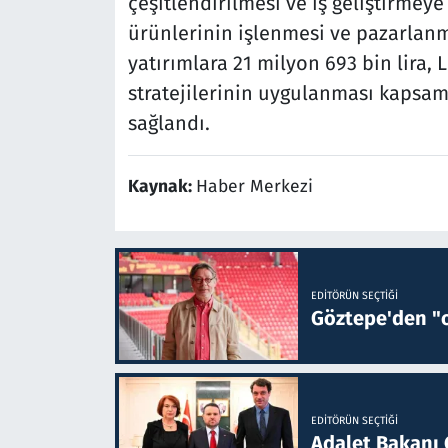
çeşitlendirilmesi ve iş geliştirmeye 
ürünlerinin işlenmesi ve pazarlanması
yatırımlara 21 milyon 693 bin lira,
stratejilerinin uygulanması kapsam
sağlandı.
Kaynak:
Haber Merkezi
EDITÖRÜN SEÇTIĞI
Göztepe'den "o
EDITÖRÜN SEÇTIĞI
Adalet Bakanı 