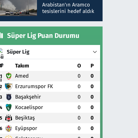
gönderdim
Arabistan'ın Aramco
tesislerini hedef aldık
Süper Lig Puan Durumu
Süper Lig
#
Takım
O
P
Amed
0
0
1
Erzurumspor FK
0
0
2
Başakşehir
0
0
3
Kocaelispor
0
0
4
Beşiktaş
0
0
5
Eyüpspor
0
0
6