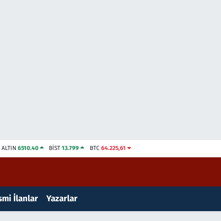
ALTIN
6510.40
BİST
13.799
BTC
64.225,61
mi İlanlar
Yazarlar