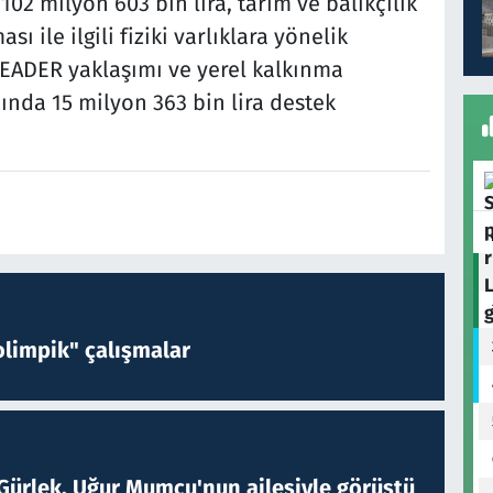
102 milyon 603 bin lira, tarım ve balıkçılık
 ile ilgili fiziki varlıklara yönelik
 LEADER yaklaşımı ve yerel kalkınma
ında 15 milyon 363 bin lira destek
limpik" çalışmalar
Gürlek, Uğur Mumcu'nun ailesiyle görüştü