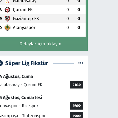
Galatasaray
0
0
7
Çorum FK
0
0
8
Gaziantep FK
0
0
9
Alanyaspor
0
0
0
Detaylar için tıklayın
Süper Lig Fikstür
4 Ağustos, Cuma
alatasaray - Çorum FK
21:30
5 Ağustos, Cumartesi
onyaspor - Rizespor
19:00
asımpaşa - Trabzonspor
19:00