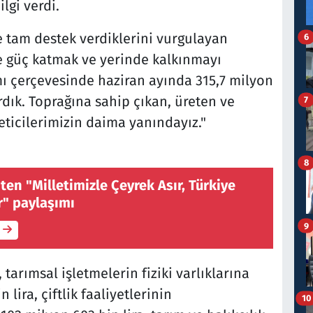
lgi verdi.
me tam destek verdiklerini vurgulayan
6
e güç katmak ve yerinde kalkınmayı
mı çerçevesinde haziran ayında 315,7 milyon
dık. Toprağına sahip çıkan, üreten ve
7
ticilerimizin daima yanındayız."
8
en "Milletimizle Çeyrek Asır, Türkiye
r" paylaşımı
9
 tarımsal işletmelerin fiziki varlıklarına
 lira, çiftlik faaliyetlerinin
10