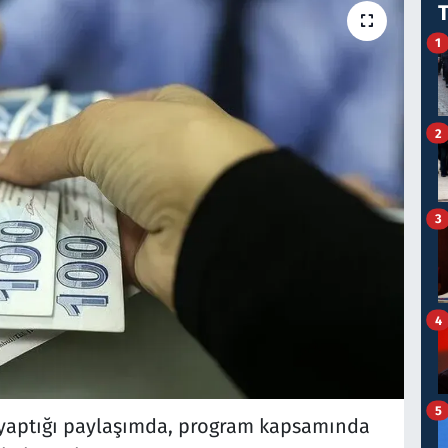
1
2
3
4
5
 yaptığı paylaşımda, program kapsamında