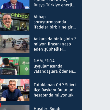
Rusya-Türkiye enerji
ortaklığının stratejik
nitelikte olduğunu
Ahbap
belirtti
soruşturmasında
ifadeler birbirine girdi:
Dokuz şüphelinin
ifadelerinden ortaya
Ankara'da bir kişinin 2
çıkan tablo şok etti
milyon lirasını gasp
eden şüpheliler
Kırıkkale'de yakalandı
DMM, "DOA
uygulamasında
vatandaşlara ödenen
iade tutarlarının
düşürüldüğü" iddiasını
Tutuklanan CHP Silivri
yalanladı
İlçe Başkanı Bulut'un
hesabında milyonluk
para trafiğine: Patron
talimat verdi, ben
Husiler: Suudi