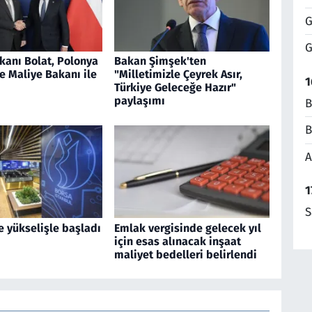
G
G
kanı Bolat, Polonya
Bakan Şimşek'ten
e Maliye Bakanı ile
"Milletimizle Çeyrek Asır,
1
Türkiye Geleceğe Hazır"
paylaşımı
B
B
A
1
S
e yükselişle başladı
Emlak vergisinde gelecek yıl
için esas alınacak inşaat
maliyet bedelleri belirlendi