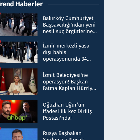
Trend Haberler
Bakırköy Cumhuriyet
Başsavcılığı'ndan yeni
nesil suç örgütlerine
operasyon: 50 şüpheli
hakkında gözaltı kararı
İzmir merkezli yasa
dışı bahis
operasyonunda 34
gözaltı: Yaklaşık 2
Milyar liralık para
İzmit Belediyesi'ne
trafiği tespit edildi
operasyon! Başkan
Fatma Kaplan Hürriyet
ve eşi gözaltına alındı
Oğuzhan Uğur’un
ifadesi ilk kez Diriliş
Postası'nda!
Rusya Başbakan
Yardımcısı Novak,