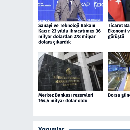
Sanayi ve Teknoloji Bakanı
Ticaret Ba
Kacır: 23 yılda ihracatımızı 36
Ekonomi v
milyar dolardan 278 milyar
görüştü
dolara çıkardık
Merkez Bankası rezervleri
Borsa gün
164,4 milyar dolar oldu
Yorumlar