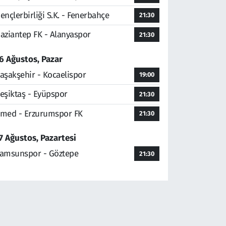
ençlerbirliği S.K. - Fenerbahçe
21:30
aziantep FK - Alanyaspor
21:30
6 Ağustos, Pazar
aşakşehir - Kocaelispor
19:00
eşiktaş - Eyüpspor
21:30
med - Erzurumspor FK
21:30
7 Ağustos, Pazartesi
amsunspor - Göztepe
21:30