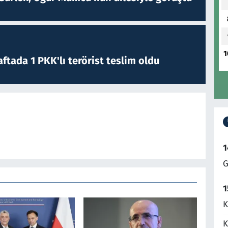
1
ftada 1 PKK'lı terörist teslim oldu
1
G
1
K
K