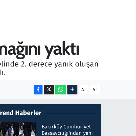
mağını yaktı
linde 2. derece yanık oluşan
ı.
-
+
A
A
Trend Haberler
Bakırköy Cumhuriyet
Başsavcılığı'ndan yeni