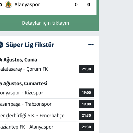
Alanyaspor
0
0
0
Detaylar için tıklayın
Süper Lig Fikstür
4 Ağustos, Cuma
alatasaray - Çorum FK
21:30
5 Ağustos, Cumartesi
onyaspor - Rizespor
19:00
asımpaşa - Trabzonspor
19:00
ençlerbirliği S.K. - Fenerbahçe
21:30
aziantep FK - Alanyaspor
21:30