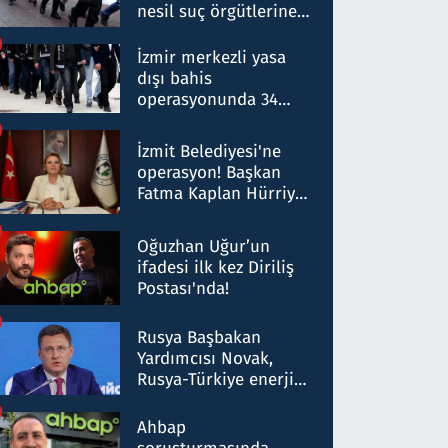
nesil suç örgütlerine
operasyon: 50 şüpheli
hakkında gözaltı kararı
İzmir merkezli yasa
dışı bahis
operasyonunda 34
gözaltı: Yaklaşık 2
Milyar liralık para
İzmit Belediyesi'ne
trafiği tespit edildi
operasyon! Başkan
Fatma Kaplan Hürriyet
ve eşi gözaltına alındı
Oğuzhan Uğur’un
ifadesi ilk kez Diriliş
Postası'nda!
Rusya Başbakan
Yardımcısı Novak,
Rusya-Türkiye enerji
ortaklığının stratejik
nitelikte olduğunu
Ahbap
belirtti