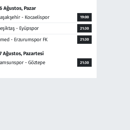
6 Ağustos, Pazar
aşakşehir - Kocaelispor
19:00
eşiktaş - Eyüpspor
21:30
med - Erzurumspor FK
21:30
7 Ağustos, Pazartesi
amsunspor - Göztepe
21:30