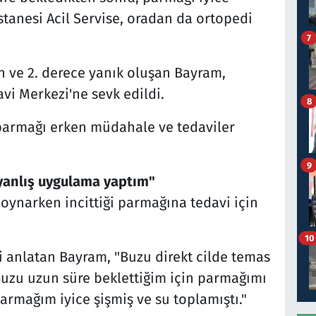
tanesi Acil Servise, oradan da ortopedi
7
 ve 2. derece yanık oluşan Bayram,
vi Merkezi'ne sevk edildi.
8
parmağı erken müdahale ve tedaviler
9
 yanlış uygulama yaptım"
ynarken incittiği parmağına tedavi için
10
i anlatan Bayram, "Buzu direkt cilde temas
Buzu uzun süre beklettiğim için parmağımı
parmağım iyice şişmiş ve su toplamıştı."