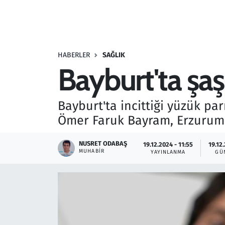
Resmi İlanlar
Rüya Tabirleri
HABERLER
SAĞLIK
Bayburt'ta şaş
Sağlık
Savunma Sanayi
Bayburt'ta incittiği yüzük p
Ömer Faruk Bayram, Erzurum Ş
Seçim 2023
NUSRET ODABAŞ
19.12.2024 - 11:55
19.12
Spor
MUHABIR
YAYINLANMA
GÜ
Teknoloji ve Bilim
Televizyon