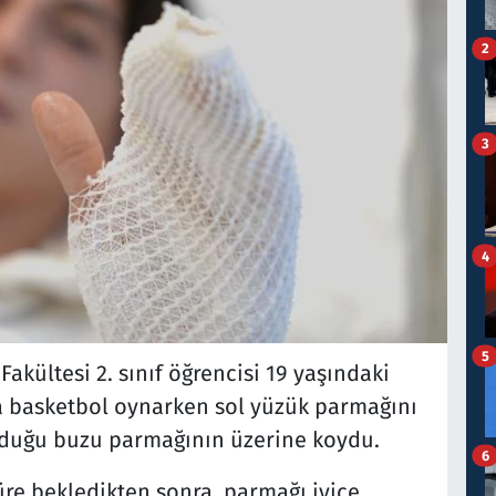
2
3
4
5
Fakültesi 2. sınıf öğrencisi 19 yaşındaki
a basketbol oynarken sol yüzük parmağını
lduğu buzu parmağının üzerine koydu.
6
üre bekledikten sonra, parmağı iyice