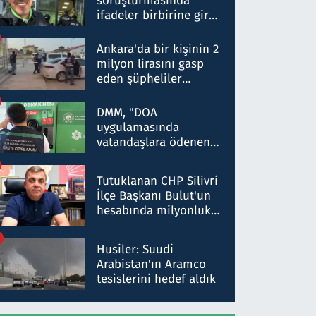
soruşturmasında
ifadeler birbirine girdi:
Dokuz şüphelinin
ifadelerinden ortaya
Ankara'da bir kişinin 2
çıkan tablo şok etti
milyon lirasını gasp
eden şüpheliler
Kırıkkale'de yakalandı
DMM, "DOA
uygulamasında
vatandaşlara ödenen
iade tutarlarının
düşürüldüğü" iddiasını
Tutuklanan CHP Silivri
yalanladı
İlçe Başkanı Bulut'un
hesabında milyonluk
para trafiğine: Patron
talimat verdi, ben
Husiler: Suudi
gönderdim
Arabistan'ın Aramco
tesislerini hedef aldık