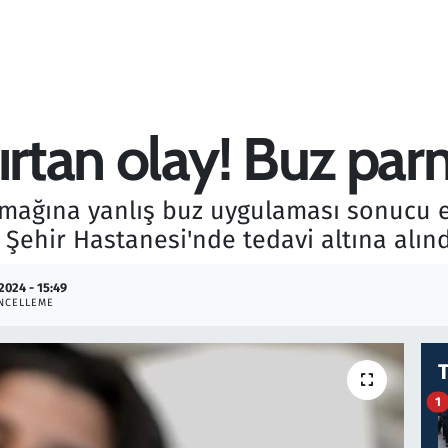
ırtan olay! Buz par
armağına yanlış buz uygulaması sonucu e
ehir Hastanesi'nde tedavi altına alınd
.2024 - 15:49
NCELLEME
1