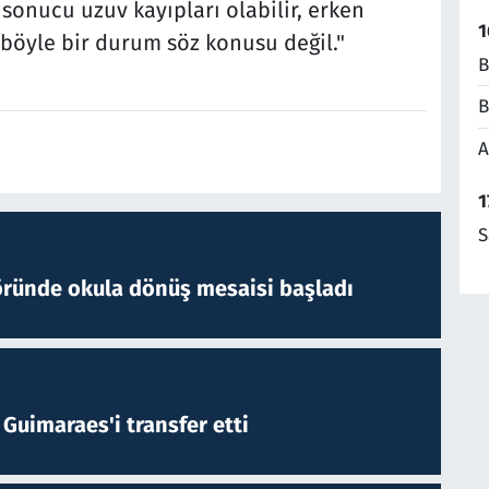
sonucu uzuv kayıpları olabilir, erken
1
böyle bir durum söz konusu değil."
B
B
A
1
S
öründe okula dönüş mesaisi başladı
Guimaraes'i transfer etti