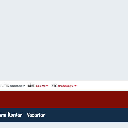
ALTIN
6660.55
BİST
13.779
BTC
64.840,97
mi İlanlar
Yazarlar