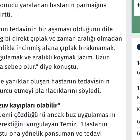
sonucu yaralanan hastanın parmağına
1
rtti.
ın tedavinin bir aşaması olduğunu dile
gibi direkt çıplak ve zaman aralığı olmadan
inlikle incinmiş alana çıplak bırakmamak,
ygulamak ve aralıklı koymak lazım. Uzun
1
 sebep olur." diye konuştu.
G
ce yanıklar oluşan hastanın tedavisinin
1
urcu etmeyi planladıklarını söyledi
.
K
v kayıpları olabilir"
K
demi çözdüğünü ancak buz uygulamasını
G
erektiğini vurgulayan Temiz, "Hastanın
tu ona yönelik pansuman ve tedavi
G