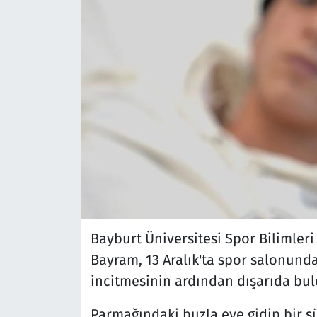
Bayburt Üniversitesi Spor Bilimleri 
Bayram, 13 Aralık'ta spor salonund
incitmesinin ardından dışarıda bu
Parmağındaki buzla eve gidip bir s