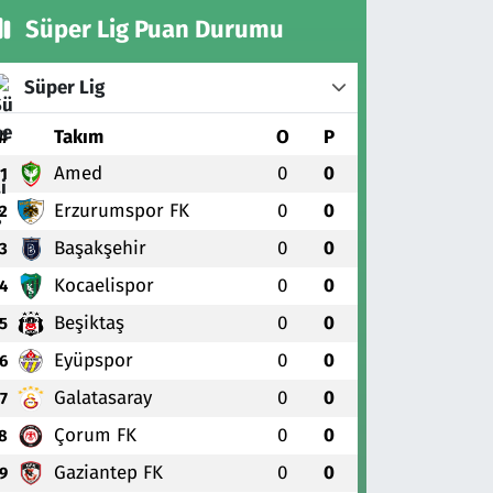
Süper Lig Puan Durumu
Süper Lig
#
Takım
O
P
Amed
0
0
1
Erzurumspor FK
0
0
2
Başakşehir
0
0
3
Kocaelispor
0
0
4
Beşiktaş
0
0
5
Eyüpspor
0
0
6
Galatasaray
0
0
7
Çorum FK
0
0
8
Gaziantep FK
0
0
9