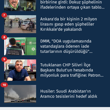
birbirine girdi: Dokuz şüphelinin
ifadelerinden ortaya çıkan tablo
şok etti
7
Ankara'da bir kişinin 2 milyon
lirasını gasp eden şüpheliler
Kırıkkale'de yakalandı
8
DMM, "DOA uygulamasında
vatandaşlara ödenen iade
tutarlarının düşürüldüğü"
iddiasını yalanladı
9
Tutuklanan CHP Silivri İlçe
Başkanı Bulut'un hesabında
milyonluk para trafiğine: Patron
talimat verdi, ben gönderdim
10
Husiler: Suudi Arabistan'ın
Aramco tesislerini hedef aldık