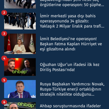
örgütlerine operasyon: 50 şüpheli
hakkında gözaltı kararı
2
İzmir merkezli yasa dışı bahis
operasyonunda 34 gözaltı:
Yaklaşık 2 Milyar liralık para trafiği
tespit edildi
3
İzmit Belediyesi'ne operasyon!
Başkan Fatma Kaplan Hürriyet ve
eşi gözaltına alındı
4
Oğuzhan Uğur’un ifadesi ilk kez
Diriliş Postası'nda!
5
Rusya Başbakan Yardımcısı Novak,
Rusya-Türkiye enerji ortaklığının
stratejik nitelikte olduğunu
belirtti
6
Ahbap soruşturmasında ifadeler