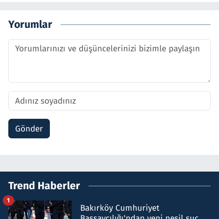
Yorumlar
Gönder
Trend Haberler
1
Bakırköy Cumhuriyet
Başsavcılığı'ndan yeni nesil suç