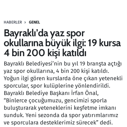
Gündem
HABERLER
GENEL
Haber
Bayraklı’da yaz spor
Kültür Sanat
okullarına büyük ilgi: 19 kursa
4 bin 200 kişi katıldı
Kurumsal Haberler
Bayraklı Belediyesi’nin bu yıl 19 branşta açtığı
Lezzet Durağı
yaz spor okullarına, 4 bin 200 kişi katıldı.
Yoğun ilgi gören kurslarda öne çıkan yetenekli
Memur ve Kamu
sporcular, spor kulüplerine yönlendirildi.
Bayraklı Belediye Başkanı İrfan Önal,
Otomobil
“Binlerce çocuğumuzu, gencimizi sporla
buluşturarak yeteneklerini keşfetme imkanı
Oyun
sunduk. Yeni sezonda da spor yatırımlarımız
ve sporculara desteklerimiz sürecek” dedi.
Ramazan