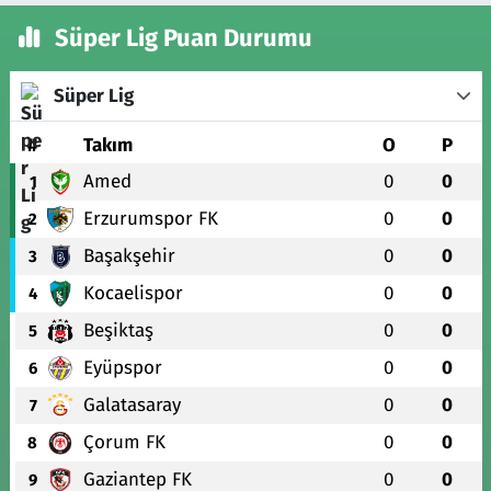
Süper Lig Puan Durumu
Süper Lig
#
Takım
O
P
Amed
0
0
1
Erzurumspor FK
0
0
2
Başakşehir
0
0
3
Kocaelispor
0
0
4
Beşiktaş
0
0
5
Eyüpspor
0
0
6
Galatasaray
0
0
7
Çorum FK
0
0
8
Gaziantep FK
0
0
9