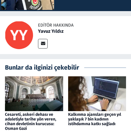
EDITÖR HAKKINDA
Yavuz Yıldız
Bunlar da ilginizi çekebilir
Cesareti, askeri dehası ve
Kalkınma ajansları geçen yıl
adaletiyle tarihe yön veren,
yaklaşık 7 bin kadının
cihan devletinin kurucusu:
istihdamına katkı sağladı
Osman Gazi