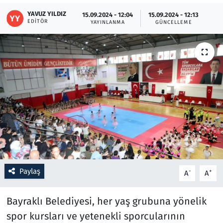
YAVUZ YILDIZ
15.09.2024 - 12:04
15.09.2024 - 12:13
EDITÖR
Resmi İlanlar
YAYINLANMA
GÜNCELLEME
Rüya Tabirleri
Sağlık
Savunma Sanayi
Seçim 2023
Spor
Paylaş
-
+
A
A
Teknoloji ve Bilim
Bayraklı Belediyesi, her yaş grubuna yönelik
Televizyon
spor kursları ve yetenekli sporcularının