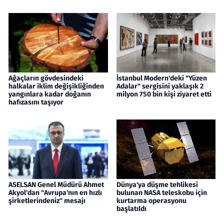
Ağaçların gövdesindeki
İstanbul Modern'deki "Yüzen
halkalar iklim değişikliğinden
Adalar" sergisini yaklaşık 2
yangınlara kadar doğanın
milyon 750 bin kişi ziyaret etti
hafızasını taşıyor
ASELSAN Genel Müdürü Ahmet
Dünya'ya düşme tehlikesi
Akyol'dan "Avrupa'nın en hızlı
bulunan NASA teleskobu için
şirketlerindeniz" mesajı
kurtarma operasyonu
başlatıldı