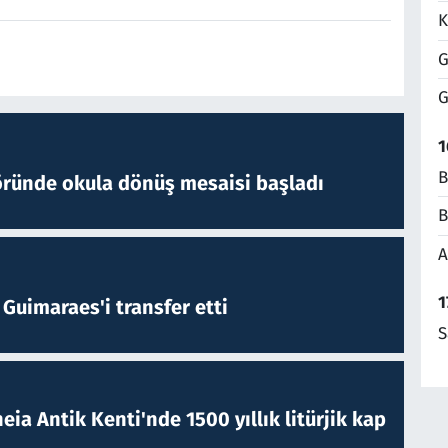
K
G
G
1
B
öründe okula dönüş mesaisi başladı
B
A
1
Guimaraes'i transfer etti
S
eia Antik Kenti'nde 1500 yıllık litürjik kap