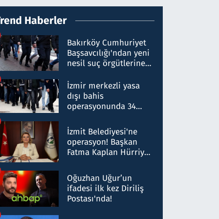
Trend Haberler
Bakırköy Cumhuriyet
Başsavcılığı'ndan yeni
nesil suç örgütlerine
operasyon: 50 şüpheli
hakkında gözaltı kararı
İzmir merkezli yasa
dışı bahis
operasyonunda 34
gözaltı: Yaklaşık 2
Milyar liralık para
İzmit Belediyesi'ne
trafiği tespit edildi
operasyon! Başkan
Fatma Kaplan Hürriyet
ve eşi gözaltına alındı
Oğuzhan Uğur’un
ifadesi ilk kez Diriliş
Postası'nda!