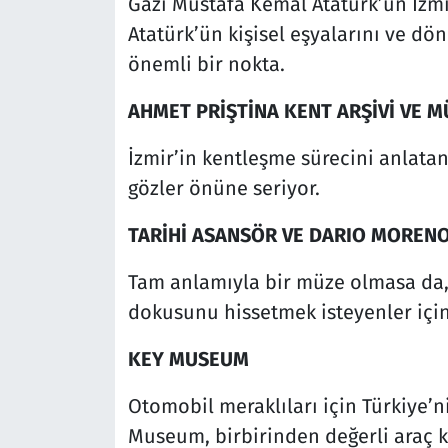
Gazi Mustafa Kemal Atatürk’ün İzmir
Atatürk’ün kişisel eşyalarını ve dö
önemli bir nokta.
AHMET PRİŞTİNA KENT ARŞİVİ VE M
İzmir’in kentleşme sürecini anlata
gözler önüne seriyor.
TARİHİ ASANSÖR VE DARIO MOREN
Tam anlamıyla bir müze olmasa da, T
dokusunu hissetmek isteyenler için
KEY MUSEUM
Otomobil meraklıları için Türkiye’
Museum, birbirinden değerli araç ko