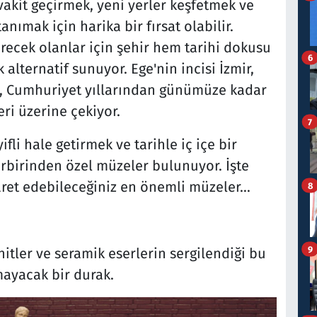
akit geçirmek, yeni yerler keşfetmek ve
nımak için harika bir fırsat olabilir.
irecek olanlar için şehir hem tarihi dokusu
6
 alternatif sunuyor. Ege'nin incisi İzmir,
, Cumhuriyet yıllarından günümüze kadar
eri üzerine çekiyor.
7
fli hale getirmek ve tarihle iç içe bir
rbirinden özel müzeler bulunuyor. İşte
ret edebileceğiniz en önemli müzeler…
8
9
hitler ve seramik eserlerin sergilendiği bu
lmayacak bir durak.