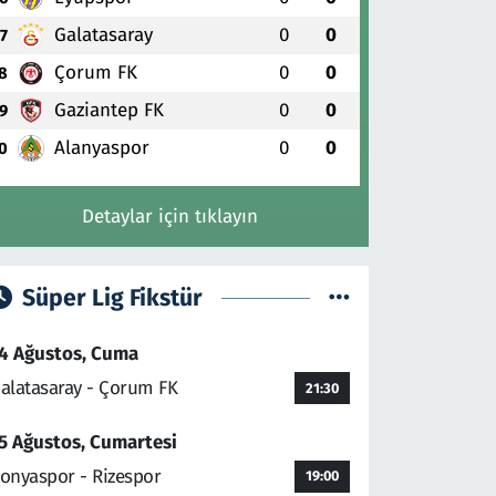
Galatasaray
0
0
7
Çorum FK
0
0
8
Gaziantep FK
0
0
9
Alanyaspor
0
0
0
Detaylar için tıklayın
Süper Lig Fikstür
4 Ağustos, Cuma
alatasaray - Çorum FK
21:30
5 Ağustos, Cumartesi
onyaspor - Rizespor
19:00