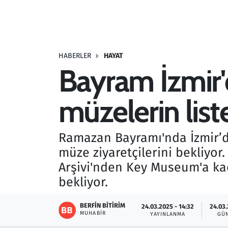
Resmi İlanlar
Rüya Tabirleri
HABERLER
HAYAT
Bayram İzmir'
Sağlık
müzelerin listes
Savunma Sanayi
Seçim 2023
Ramazan Bayramı'nda İzmir’de
müze ziyaretçilerini bekliyor
Spor
Arşivi'nden Key Museum'a kad
Teknoloji ve Bilim
bekliyor.
Televizyon
BERFIN BITIRIM
24.03.2025 - 14:32
24.03.
MUHABIR
YAYINLANMA
GÜ