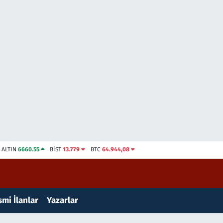
ALTIN
6660.55
BİST
13.779
BTC
64.944,08
mi İlanlar
Yazarlar