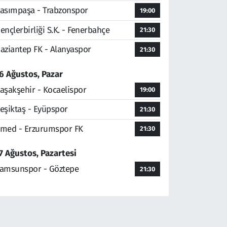
asımpaşa - Trabzonspor
19:00
ençlerbirliği S.K. - Fenerbahçe
21:30
aziantep FK - Alanyaspor
21:30
6 Ağustos, Pazar
aşakşehir - Kocaelispor
19:00
eşiktaş - Eyüpspor
21:30
med - Erzurumspor FK
21:30
7 Ağustos, Pazartesi
amsunspor - Göztepe
21:30