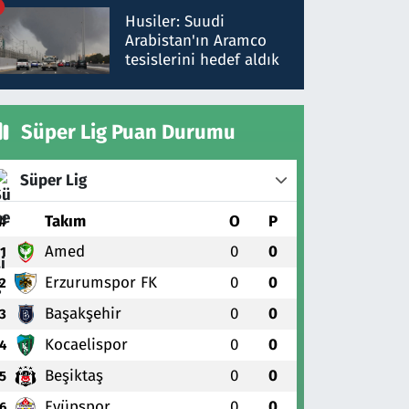
talimat verdi, ben
Husiler: Suudi
gönderdim
Arabistan'ın Aramco
tesislerini hedef aldık
Süper Lig Puan Durumu
Süper Lig
#
Takım
O
P
Amed
0
0
1
Erzurumspor FK
0
0
2
Başakşehir
0
0
3
Kocaelispor
0
0
4
Beşiktaş
0
0
5
Eyüpspor
0
0
6