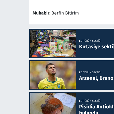
Muhabir:
Berfin Bitirim
EDITÖRÜN SEÇTIĞI
Kırtasiye sekt
EDITÖRÜN SEÇTIĞI
Arsenal, Bruno 
EDITÖRÜN SEÇTIĞI
Pisidia Antiokh
bulundu