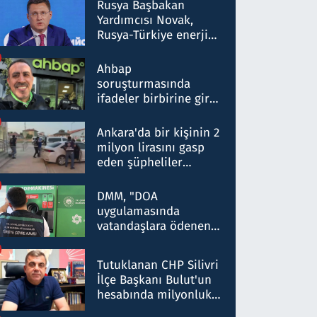
Rusya Başbakan
Yardımcısı Novak,
Rusya-Türkiye enerji
ortaklığının stratejik
nitelikte olduğunu
Ahbap
belirtti
soruşturmasında
ifadeler birbirine girdi:
Dokuz şüphelinin
ifadelerinden ortaya
Ankara'da bir kişinin 2
çıkan tablo şok etti
milyon lirasını gasp
eden şüpheliler
Kırıkkale'de yakalandı
DMM, "DOA
uygulamasında
vatandaşlara ödenen
iade tutarlarının
düşürüldüğü" iddiasını
Tutuklanan CHP Silivri
yalanladı
İlçe Başkanı Bulut'un
hesabında milyonluk
para trafiğine: Patron