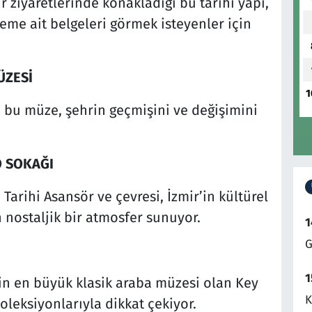
 ziyaretlerinde konakladığı bu tarihi yapı,
neme ait belgeleri görmek isteyenler için
ÜZESİ
1
n bu müze, şehrin geçmişini ve değişimini
O SOKAĞI
arihi Asansör ve çevresi, İzmir’in kültürel
 nostaljik bir atmosfer sunuyor.
1
G
1
nin en büyük klasik araba müzesi olan Key
K
leksiyonlarıyla dikkat çekiyor.