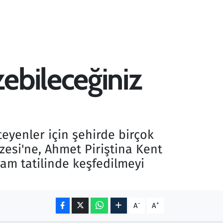
ebileceğiniz
eyenler için şehirde birçok
zesi'ne, Ahmet Piriştina Kent
ram tatilinde keşfedilmeyi
-
+
A
A