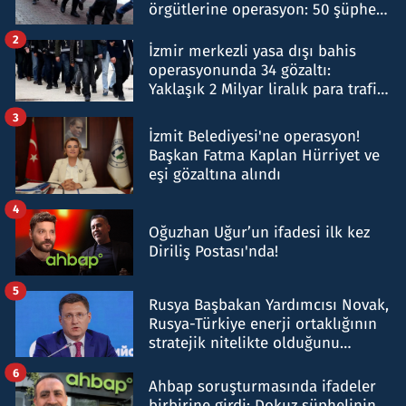
örgütlerine operasyon: 50 şüpheli
hakkında gözaltı kararı
2
İzmir merkezli yasa dışı bahis
operasyonunda 34 gözaltı:
Yaklaşık 2 Milyar liralık para trafiği
tespit edildi
3
İzmit Belediyesi'ne operasyon!
Başkan Fatma Kaplan Hürriyet ve
eşi gözaltına alındı
4
Oğuzhan Uğur’un ifadesi ilk kez
Diriliş Postası'nda!
5
Rusya Başbakan Yardımcısı Novak,
Rusya-Türkiye enerji ortaklığının
stratejik nitelikte olduğunu
belirtti
6
Ahbap soruşturmasında ifadeler
birbirine girdi: Dokuz şüphelinin