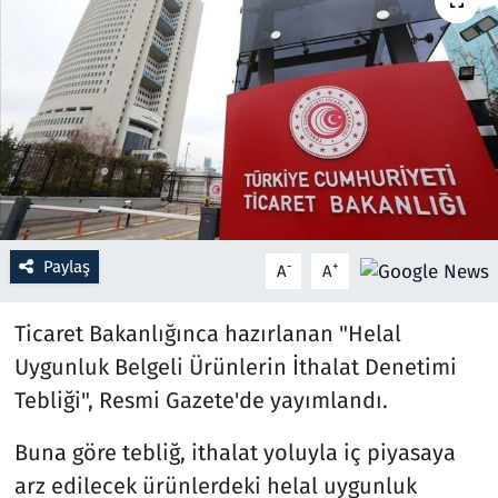
Resmi İlanlar
Rüya Tabirleri
Sağlık
Savunma Sanayi
Paylaş
-
+
A
A
Seçim 2023
Ticaret Bakanlığınca hazırlanan "Helal
Spor
Uygunluk Belgeli Ürünlerin İthalat Denetimi
Teknoloji ve Bilim
Tebliği", Resmi Gazete'de yayımlandı.
Televizyon
Buna göre tebliğ, ithalat yoluyla iç piyasaya
arz edilecek ürünlerdeki helal uygunluk