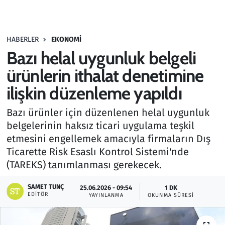
Gündem
HABERLER
EKONOMI
Haber
Bazı helal uygunluk belgeli
Kültür Sanat
ürünlerin ithalat denetimine
ilişkin düzenleme yapıldı
Kurumsal Haberler
Bazı ürünler için düzenlenen helal uygunluk
Lezzet Durağı
belgelerinin haksız ticari uygulama teşkil
etmesini engellemek amacıyla firmaların Dış
Memur ve Kamu
Ticarette Risk Esaslı Kontrol Sistemi'nde
(TAREKS) tanımlanması gerekecek.
Otomobil
SAMET TUNÇ
25.06.2026 - 09:54
1 DK
EDITÖR
Oyun
YAYINLANMA
OKUNMA SÜRESI
Ramazan