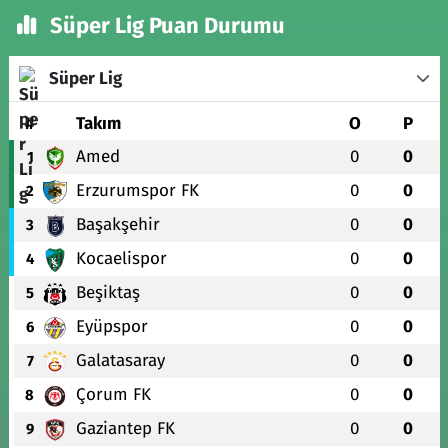
Süper Lig Puan Durumu
Süper Lig
#
Takım
O
P
Amed
0
0
1
Erzurumspor FK
0
0
2
Başakşehir
0
0
3
Kocaelispor
0
0
4
Beşiktaş
0
0
5
Eyüpspor
0
0
6
Galatasaray
0
0
7
Çorum FK
0
0
8
Gaziantep FK
0
0
9