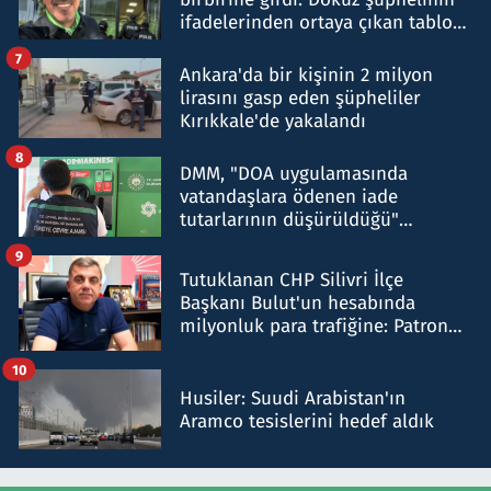
ifadelerinden ortaya çıkan tablo
şok etti
7
Ankara'da bir kişinin 2 milyon
lirasını gasp eden şüpheliler
Kırıkkale'de yakalandı
8
DMM, "DOA uygulamasında
vatandaşlara ödenen iade
tutarlarının düşürüldüğü"
iddiasını yalanladı
9
Tutuklanan CHP Silivri İlçe
Başkanı Bulut'un hesabında
milyonluk para trafiğine: Patron
talimat verdi, ben gönderdim
10
Husiler: Suudi Arabistan'ın
Aramco tesislerini hedef aldık